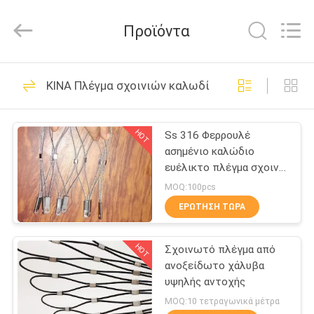
Qijie
Wire
Mesh
Προϊόντα
MFG
Co.,
Ltd.
All
Rights
ΣΠΊΤΙ
138
Reserved.
ΚΙΝΑ Πλέγμα σχοινιών καλωδίων ανοξείδωτου
επεκτάθηκε
ΠΡΟΪΌΝΤΑ
μεταλλικό πλέγμα
HOT
Ss 316 Φερρουλέ
ασημένιο καλώδιο
ΠΕΡΊΠΟΥ
ευέλικτο πλέγμα σχοινίς
ΕΜΕΊΣ
από ανοξείδωτο χάλυβα
MOQ:100pcs
ΕΡΏΤΗΣΗ ΤΏΡΑ
107
ΓΎΡΟΣ
Διάτρητο
HOT
Σχοινωτό πλέγμα από
ΕΡΓΟΣΤΑΣΊΩΝ
ανοξείδωτο χάλυβα
μεταλλικό πλέγμα
υψηλής αντοχής
ΠΟΙΟΤΙΚΌΣ
MOQ:10 τετραγωνικά μέτρα