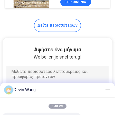
ΕΠΙΚΟΙΝΩΝΊΑ
253
πτηνών
πλέγμα οθόνης
μεταλλείας
Δείτε περισσότερων
Αφήστε ένα μήνυμα
We bellen je snel terug!
75
ενωμένα στενά
καλάθια gabion
Devin Wang
3:48 PM
162