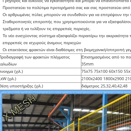
Γρήγορος και εύκολος να εγκαταστήσει και μπορεί να επανεντοπιστεί
Προστατεύει τα πολύτιμα προτερήματά σας και σας προστατεύει από 
Οι αρθρωμένες πύλες μπορούν να συνδεθούν για να επιτρέψουν την
Σταθεροποιητές επιτροπής που χρησιμοποιούνται για να εξασφαλίσ
τρεξίματα ή να τυλίξουν τις επιρρεπείς περιοχές.
Το νέο ενισχύοντας σύστημα εξασφαλίζει περαιτέρω την ακεραιότητ
επιρρεπείς σε ισχυρούς άνεμους περιοχών
Οι επεκτάσεις φρακτών είναι διαθέσιμες στη βιομηχανική/επιτροπή γε
Προδιαγραφή των φρακτών πλέγματος
Επισημασμένος από το ποι
καλωδίων
35mm
Άνοιγμα (χιλ.)
75x75 75x100 60x150 55
LxW (χιλ.)
2100x2400 1800x2900 2
Θέση υποστήριξης (χιλ.)
διάμετρος 25,32,40,42,48