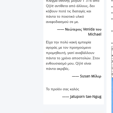
πλέγμα οθόνης μυγών Τ 316 από
Qijie αντίθετα από άλλους, δεν
κόβουν ποτέ τις διαταγές και
πάντα το ποιοτικό υλικό
ανεφοδιασμού σε με.
—— Νεώτερος Venida του
Michael
Είχα την πολύ κακή εμπειρία
αγοράς με τον προηγούμενο
προμηθευτή, γιατί αναβάλλουν
πάντα το χρόνο αποστολών. Στον
ενθουσιασμό μου, Qijie είναι
πάντα ακριβές.
—— Susan Μίλερ
Το προϊόν σας καλός
—— Jatuporn tae-Ngug