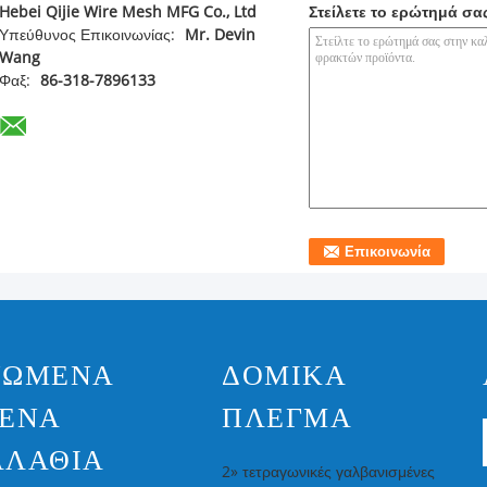
Hebei Qijie Wire Mesh MFG Co., Ltd
Στείλετε το ερώτημά σα
Υπεύθυνος Επικοινωνίας:
Mr. Devin
Wang
Φαξ:
86-318-7896133
ΝΩΜΈΝΑ
ΔΟΜΙΚΆ
ΤΕΝΆ
ΠΛΈΓΜΑ
ΑΛΆΘΙΑ
2» τετραγωνικές γαλβανισμένες