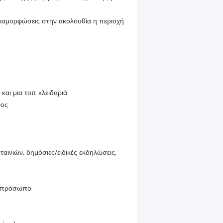
διαμορφώσεις στην ακολουθία η περιοχή
και μια τοπ κλειδαριά
φος
αινιών, δημόσιες/ειδικές εκδηλώσεις,
ο πρόσωπο