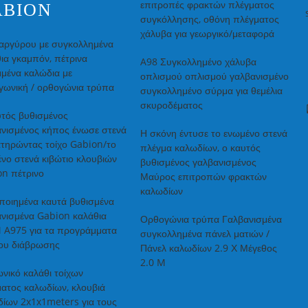
επιτροπές φρακτών πλέγματος
ABION
συγκόλλησης, οθόνη πλέγματος
χάλυβα για γεωργικό/μεταφορά
αργύρου με συγκολλημένα
ια γκαμπόν, πέτρινα
A98 Συγκολλημένο χάλυβα
μένα καλώδια με
οπλισμού οπλισμού γαλβανισμένο
γωνική / ορθογώνια τρύπα
συγκολλημένο σύρμα για θεμέλια
σκυροδέματος
τός βυθισμένος
νισμένος κήπος ένωσε στενά
Η σκόνη έντυσε το ενωμένο στενά
ατηρώντας τοίχο Gabion/το
πλέγμα καλωδίων, ο καυτός
νο στενά κιβώτιο κλουβιών
βυθισμένος γαλβανισμένος
n πέτρινο
Μαύρος επιτροπών φρακτών
καλωδίων
ποιημένα καυτά βυθισμένα
νισμένα Gabion καλάθια
Ορθογώνια τρύπα Γαλβανισμένα
 A975 για τα προγράμματα
συγκολλημένα πάνελ ματιών /
χου διάβρωσης
Πάνελ καλωδίων 2.9 Χ Μέγεθος
2.0 M
νικό καλάθι τοίχων
ατος καλωδίων, κλουβιά
ίων 2x1x1meters για τους