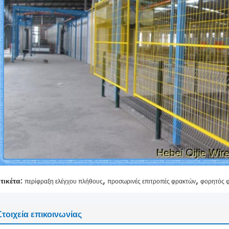
,
,
ετικέτα:
περίφραξη ελέγχου πλήθους
προσωρινές επιτροπές φρακτών
φορητός φ
Στοιχεία επικοινωνίας