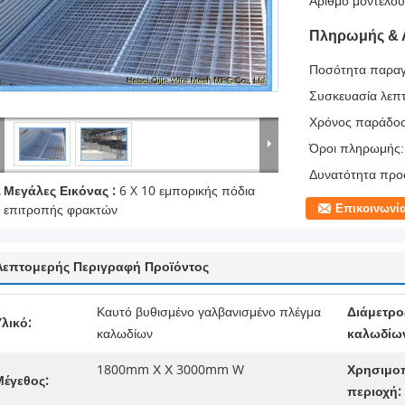
Αριθμό μοντέλου
Πληρωμής & 
Ποσότητα παραγ
Συσκευασία λεπτ
Χρόνος παράδο
Όροι πληρωμής:
Δυνατότητα προ
Μεγάλες Εικόνας :
6 X 10 εμπορικής πόδια
Επικοινωνί
επιτροπής φρακτών
Λεπτομερής Περιγραφή Προϊόντος
Καυτό βυθισμένο γαλβανισμένο πλέγμα
Διάμετρο
λικό:
καλωδίων
καλωδίω
1800mm Χ Χ 3000mm W
Χρησιμο
Μέγεθος:
περιοχή: