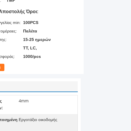
:
TMF
Αποστολής Όροι:
γελίας min:
100PCS
ομέρειες:
Παλέτα
σης:
15-25 ημερών
TT, LC,
σφοράς:
1000/pcs
α
ς
4mm
ν:
ποιημένη
Εργοτάξιο οικοδομής