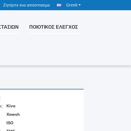
Ζητήστε ένα απόσπασμα
Greek
ΣΤΑΣΊΩΝ
ΠΟΙΟΤΙΚΌΣ ΈΛΕΓΧΟΣ
:
ς:
Κίνα
Xmesh
ISO