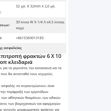
32 χιλ. Χ 32mm X 2,0 χιλ.
:
30 ίντσα W Χ 1/4 Λ x4.5 ίντσας
σεων:
παχύ
:
+8615369013183
ης ασφαλείας
επιτροπή φρακτών 6 X 10
τοπ κλειδαριά
 για τα γεγονότα, την κατασκευή και τα
ς που θα αντισταθεί τους ισχυρούς
ι ασφαλής να συγκεντρώσουν, είναι
στην περίφραξη των εργοτάξιων
, των αθλητικών θεαμάτων, των ειδικών
ματος των βιομηχανικών και εφαρμογών
ής αντοχής μορφωματικός φράκτης για