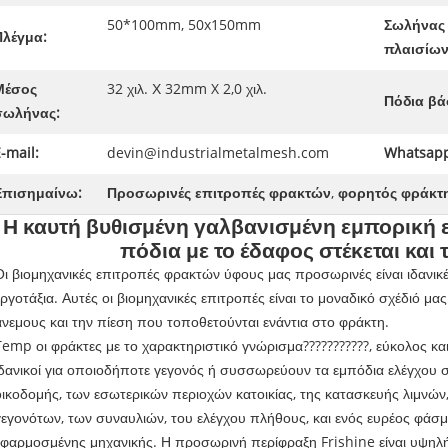
50*100mm, 50x150mm
Σωλήνας
Πλέγμα:
πλαισίων
Μέσος
32 χιλ. Χ 32mm X 2,0 χιλ.
Πόδια βά
σωλήνας:
-mail:
devin@industrialmetalmesh.com
Whatsapp
Επισημαίνω:
Προσωρινές επιτροπές φρακτών
,
φορητός φράκτ
Η καυτή βυθισμένη γαλβανισμένη εμπορική 
πόδια με το έδαφος στέκεται και 
Οι βιομηχανικές επιτροπές φρακτών ύφους μας προσωρινές είναι ιδανικές
εργοτάξια. Αυτές οι βιομηχανικές επιτροπές είναι το μοναδικό σχέδιό μα
άνεμους και την πίεση που τοποθετούνται ενάντια στο φράκτη.
Temp οι φράκτες με το χαρακτηριστικό γνώρισμα???????????, εύκολος κα
ιδανικοί για οποιοδήποτε γεγονός ή συσσωρεύουν τα εμπόδια ελέγχου 
οικοδομής, των εσωτερικών περιοχών κατοικίας, της κατασκευής λιμνών
γεγονότων, των συναυλιών, του ελέγχου πλήθους, και ενός ευρέος φάσ
εφαρμοσμένης μηχανικής. Η προσωρινή περίφραξη Frishine είναι υψηλ