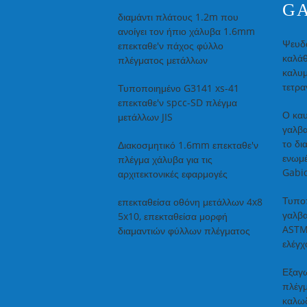
G
διαμάντι πλάτους 1.2m που
ανοίγει τον ήπιο χάλυβα 1.6mm
Ψευδ
επεκταθε'ν πάχος φύλλο
καλάθ
πλέγματος μετάλλων
καλυμ
τετρα
Τυποποιημένο G3141 xs-41
επεκταθε'ν spcc-SD πλέγμα
Ο καυ
μετάλλων JIS
γαλβα
το δι
Διακοσμητικό 1.6mm επεκταθε'ν
ενωμέ
πλέγμα χάλυβα για τις
Gabio
αρχιτεκτονικές εφαρμογές
Τυπο
επεκταθείσα οθόνη μετάλλων 4x8
γαλβα
5x10, επεκταθείσα μορφή
ASTM
διαμαντιών φύλλων πλέγματος
ελέγ
Εξαγω
πλέγμ
καλωδ