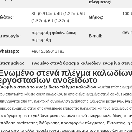
πλέγματος:
3ft (0.914m), 4ft (1.22m), 5ft
100ft
Πλάτος:
Μήκος:
(1.52m), 6ft (1.82m)
περίφραξη φιδιών, ζωική
devi
ειτουργία:
E-mail:
περίφραξη
Whatsapp:
+8615369013183
Επισημαίνω:
ενωμένο στενά ύφασμα καλωδίων
,
ενωμένα στεν
Ενωμένο στενά πλέγμα καλωδίων
εργοστασίων ανοξείδωτο
Ενωμένο στενά το ανοξείδωτο πλέγμα καλωδίων
καλείται επίσης ενωμέ
ου αποτελείται κάθετα σκέλη καλωδίων, τα οποία είναι ενωμένα στενά σε κάθε διατ
πιτυγχάνεται από την ηλεκτρική συγκόλληση αντίστασης. Σύμφωνα με την ενωμένη 
αμένος ενωμένες στενά στις ανοξείδωτο επιτροπές πλέγματος και τους ενωμένους 
Σε σύγκριση με το γαλβανισμένο ενωμένο στενά πλέγμα καλωδίων, το α
απόδοση αντίστασης διάβρωσης προσφορών πλέγματος. Εντούτοις, η τιμ
μερικά από τα άλλα προεξέχοντα πλεονεκτήματά του απεικονίζονται κυρ