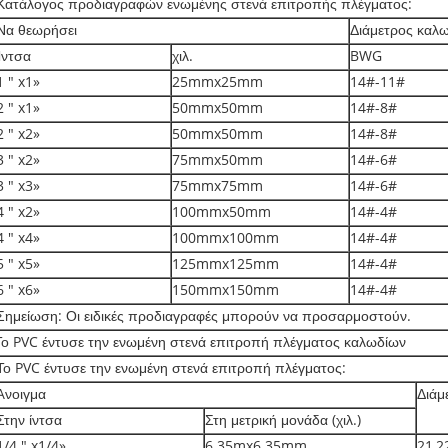
Κατάλογος προδιαγραφών ενωμένης στενά επιτροπής πλέγματος:
Να θεωρήσει
Διάμετρος καλ
Ίντσα
χιλ.
BWG
1 " x1»
25mmx25mm
14#-11#
2 " x1»
50mmx50mm
14#-8#
2 " x2»
50mmx50mm
14#-8#
3 " x2»
75mmx50mm
14#-6#
3 " x3»
75mmx75mm
14#-6#
4 " x2»
100mmx50mm
14#-4#
4 " x4»
100mmx100mm
14#-4#
5 " x5»
125mmx125mm
14#-4#
6 " x6»
150mmx150mm
14#-4#
Σημείωση: Οι ειδικές προδιαγραφές μπορούν να προσαρμοστούν.
Το PVC έντυσε την ενωμένη στενά επιτροπή πλέγματος καλωδίων
Το PVC έντυσε την ενωμένη στενά επιτροπή πλέγματος:
Άνοιγμα
Διάμ
Στην ίντσα
Στη μετρική μονάδα (χιλ.)
1/4 " x1/4»
6.35mx6.35mm
21,2