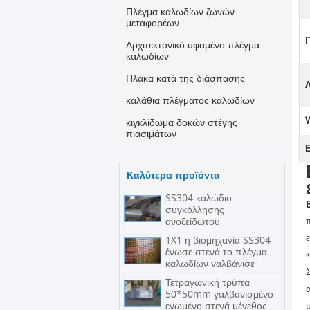
Πλέγμα καλωδίων ζωνών
μεταφορέων
Αρχιτεκτονικό υφαμένο πλέγμα
καλωδίων
Πλάκα κατά της διάσπασης
Λ
καλάθια πλέγματος καλωδίων
κιγκλίδωμα δοκών στέγης
πιασιμάτων
Καλύτερα προϊόντα
SS304 καλώδιο
συγκόλλησης
ανοξείδωτου
π
ε
1X1 η βιομηχανία SS304
ένωσε στενά το πλέγμα
κ
καλωδίων γαλβάνισε
τελειωμένο Eco φιλικό
Τετραγωνική τρύπα
50*50mm γαλβανισμένο
ενωμένο στενά μέγεθος