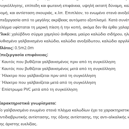
συγκόλλησης, επίπεδη και φωτεινή επιφάνεια, υψηλή εκτατή δύναμη, καλ
δομή, και αντίσταση σκουριάς, κ.λπ. Επιπλέον, το ενωμένο στενά ανοξ
επεξεργασία από το μεγάλης ακρίβειας αυτόματο εξοπλισμό. Κατά συνέπ
πλέγμα υφίσταται τη μερική πίεση ή την κοπή, ακόμα δεν θα έρθει χαλαρ
Υλικό:
χαλύβδινο σύρμα χαμηλού άνθρακα, μαύρο καλώδιο σιδήρου, ηλ
βυθισμένο γαλβανισμένο καλώδιο, καλώδιο ανοξείδωτου, καλώδιο αργιλ
Πλάτος:
0.5m2.0m
Επεξεργασία επιφάνειας:
* Καυτός που βυθίζεται γαλβανισμένος πριν από τη συγκόλληση
* Καυτός που βυθίζεται γαλβανισμένος μετά από τη συγκόλληση
* Ήλεκτρο που γαλβανίζεται πριν από τη συγκόλληση
* Ήλεκτρο που γαλβανίζεται μετά από τη συγκόλληση
* Επίστρωμα PVC μετά από τη συγκόλληση
Χαρακτηριστικά γνωρίσματα:
Το γαλβανισμένο ενωμένο στενά πλέγμα καλωδίων έχει τα χαρακτηριστι
αντιδιαβρωτικής αντίστασης, της όξινης αντίστασης, της αντι-αλκαλικής 
της άριστης ευελιξίας.