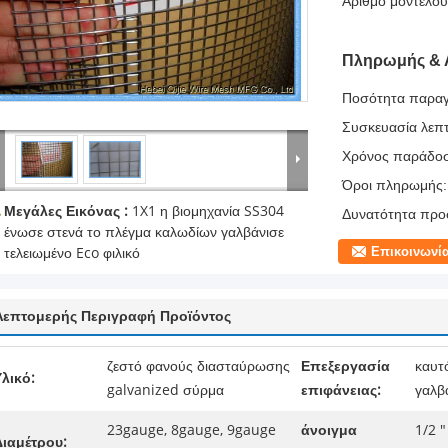
Αριθμό μοντέλου
Πληρωμής & 
Ποσότητα παραγ
Συσκευασία λεπτ
Χρόνος παράδο
Όροι πληρωμής:
Μεγάλες Εικόνας :
1X1 η βιομηχανία SS304
Δυνατότητα προ
ένωσε στενά το πλέγμα καλωδίων γαλβάνισε
Επικοινωνί
τελειωμένο Eco φιλικό
Λεπτομερής Περιγραφή Προϊόντος
ζεστό φανούς διασταύρωσης
Επεξεργασία
καυτ
λικό:
galvanized σύρμα
επιφάνειας:
γαλβ
23gauge, 8gauge, 9gauge
άνοιγμα
1/2 "
Διαμέτρου: