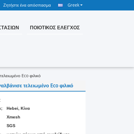
Ζητήστε ένα απόσπασμα
Greek
ΣΤΑΣΊΩΝ
ΠΟΙΟΤΙΚΌΣ ΈΛΕΓΧΟΣ
τελειωμένο Eco φιλικό
αλβάνισε τελειωμένο Eco φιλικό
:
ς:
Hebei, Κίνα
Xmesh
SGS