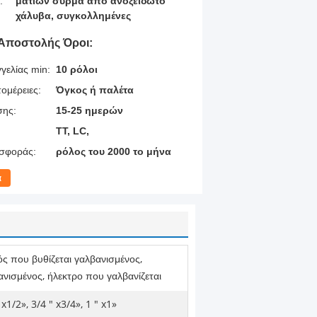
:
ματιών σύρμα από ανοξείδωτο
χάλυβα, συγκολλημένες
Αποστολής Όροι:
γελίας min:
10 ρόλοι
ομέρειες:
Όγκος ή παλέτα
σης:
15-25 ημερών
TT, LC,
σφοράς:
ρόλος του 2000 το μήνα
α
ός που βυθίζεται γαλβανισμένος,
ανισμένος, ήλεκτρο που γαλβανίζεται
 x1/2», 3/4 " x3/4», 1 " x1»