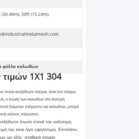
 (30.48m), 50ft (15.24m),
n@industrialmetalmesh.com
ά φύλλα καλωδίων
 τιμών 1X1 304
νο στενά ανοξείδωτο πλέγμα, είναι ένα πλέγμα
ομή, η ένωση των καλωδίων στη διατομή
στενά διάμετρο πλέγματος και καλωδίων, μπορεί
στενά ρόλους πλέγματος.
νοξείδωτο ένωσε στενά την καλύτερη
ή της είναι λίγο υψηλότερη. Επιπλέον,
ίως ως εξής: σταθερό σημείο