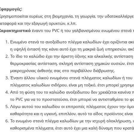
Εφαρμογές:
Χρησιμοποιείται ευρέως στη βιομηχανία, τη γεωργία, την υδατοκαλλιέργεια
μεταφορά και την εξαγωγή ορυκτών, κ.λπ.
Χαρακτηριστικό
έναντι του PVC ή του γαλβανισμένου ενωμένου στενά
Ενωμένο στενά το ανοξείδωτο πλέγμα καλωδίων έχει οριζόντια ακό
η υψηλή έντασή της κάνει αυτό έχει τη μακριά ζωή υπηρεσιών, ακόμ
Το ίδιο το καλώδιο έχει την άριστη όξινης και αλκαλικής αντίστα
θερμοκρασίας αντίσταση, σκληρή αντίσταση χημικών ουσιών, έτσι 
μακροχρόνιας έκθεσής σας στο περιβάλλον διάβρωσης.
Έναντι άλλου υλικού ενωμένου στενά πλέγματος καλωδίων ή του
πλέγματος καλωδίων σιδήρου, είναι μη τοξικό, έτσι μπορεί χρησιμ
Από τη φύση του το καλώδιο ανοξείδωτου δεν χρειάζεται κανένα
το PVC για να το προστατεύσει, έτσι μπορεί να αντισταθμίσει το 
Λόγω αυτού του καλωδίου οι επιτροπές πλέγματος έχουν την όμο
καθαρότητα και η υγιεινή, επιπλέον, αυτό το είδος προϊόντος είναι
Το ενωμένο στενά πλέγμα καλωδίων με την ισχυρή ολοκλήρωση, ι
καθορισμένα πλέγματα, έτσι αυτό έχει μια καλή δύναμη που κρα