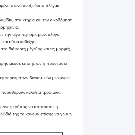
νωμένο στενά ανοξείδωτο πλέγμα
μίδια, στα κτήρια και την οικοδόμηση
ιομηχανία.
ς την αίγα περιορισμών, άλογο,
, και ούτω καθεξής.
στο διάφορες μέγεθος και τις μορφές,
εχρησίμευσε επίσης ως η προστασία
εμπορευμάτων διοικητικών μεριμνών,
ς παραθύρων, καλάθια τροφίμων,
ο μόνος τρόπος να αποτραπεί η
ώδιό της το κάνουν επίσης να γίνει η