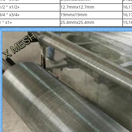
1/2 " x1/2»
12.7mmx12.7mm
16,1
3/4 " x3/4»
19mmx19mm
16,1
1 " x1»
25.4mmx25.4mm
15,1