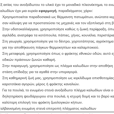
Εξ αιτίας του ανοξείδωτου το υλικό έχει το μοναδικό πλεονέκτημα, το ε
καλωδίων έχει μια ευρεία
εφαρμογή
, παραδείγματος χάριν:
Χρησιμοποιείται παραδοσιακά ως θέρμανση πατωμάτων, ανώτατα κερα
σαν κάλυψη για να προστατεύσει τις μηχανές και τον εξοπλισμό στη β
Στην υδατοκαλλιέργεια, χρησιμοποίησε καθώς η ζωική περίφραξη, όπω
αγελάδα, ανατρέφει τα κοτόπουλα, πάπιες, χήνες, κουνέλια, περιστέρια
Στη γεωργία, χρησιμοποίησε για το δέντρο, χορτοτάπητας, αγρόκτημα 
για την αποθήκευση πάγκων θερμοκηπίων και καλαμποκιού.
Στη μεταφορά, χρησιμοποίησε όπως ο φράκτης εθνικών οδών, αυτό 
οδικών πράσινων ζωνών καθαρή.
Στην παραγωγή, χρησιμοποίησε ως πλέγμα καλωδίων στην αποθήκη 
στάση επίδειξης για τα αγαθά στην υπεραγορά.
Στη καθημερινή ζωή μας, χρησιμοποίησε ως κιγκλίδωμα οπισθοτομία
καροτσάκια αγορών, μέρος ή φράκτης καναλιών.
Για τα πουλιά, το ενωμένο στενά ανοξείδωτο πλέγμα καλωδίων είναι 
δηλητηρίαση ψευδάργυρου στα πουλιά, η ισχυρή δομή και το βαρύ καλ
καλύτερη επιλογή του φράκτη ζωολογικών κήπων.
Γαλβανισμένη ενωμένη στενά επιτροπή πλέγματος καλωδίων