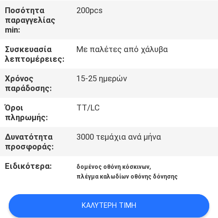
ΈΛΕΓΧΟΣ
Ποσότητα
200pcs
παραγγελίας
min:
ΜΑΣ
Συσκευασία
Με παλέτες από χάλυβα
ΕΛΆΤΕ
λεπτομέρειες:
ΣΕ
Χρόνος
15-25 ημερών
ΕΠΑΦΉ
παράδοσης:
ΜΕ
Όροι
TT/LC
πληρωμής:
ΖΗΤΉΣΤΕ
Δυνατότητα
3000 τεμάχια ανά μήνα
προσφοράς:
ΈΝΑ
ΑΠΌΣΠΑΣΜΑ
Ειδικότερα:
,
δομένος οθόνη κόσκινων
πλέγμα καλωδίων οθόνης δόνησης
SITEMAP
ΚΑΛΎΤΕΡΗ ΤΙΜΉ