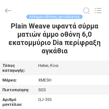
Qijie
Wire
Mesh
MFG
Co.,
πλέγμα οθόνης μεταλλείας
Ltd.
All
Rights
Plain Weave υφαντά σύρμα
ΣΠΊΤΙ
Reserved.
ματιών άμμο οθόνη 6,0
ΠΡΟΪΌΝΤΑ
εκατομμύριο Dia περίφραξη
αγκάθια
ΠΕΡΊΠΟΥ
ΕΜΕΊΣ
Τόπος
Hebei, Κίνα
καταγωγής:
ΓΎΡΟΣ
Μάρκα:
XMESH
ΕΡΓΟΣΤΑΣΊΩΝ
Πιστοποίηση:
SGS
Αριθμό
QJ-355
ΠΟΙΟΤΙΚΌΣ
μοντέλου: