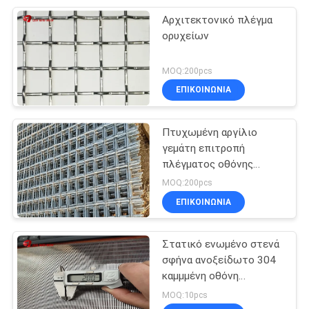
Αρχιτεκτονικό πλέγμα
ορυχείων
MOQ:200pcs
ΕΠΙΚΟΙΝΩΝΊΑ
Πτυχωμένη αργίλιο
γεμάτη επιτροπή
πλέγματος οθόνης
μεταλλείας καλωδίων
MOQ:200pcs
για 1 X 20 μέτρα
ΕΠΙΚΟΙΝΩΝΊΑ
μεγέθους
Στατικό ενωμένο στενά
σφήνα ανοξείδωτο 304
καμμμένη οθόνη
κόσκινων κάμψεων
MOQ:10pcs