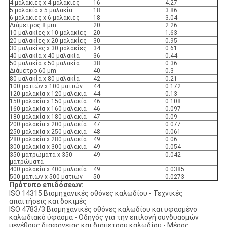
4 μαλακίες x 4 μαλακίες
16
4.27
5 μαλακία x 5 μαλακία
18
3.86
6 μαλακίες x 6 μαλακίες
18
3.04
Διάμετρος 8 μm
20
2.26
10 μαλακίες x 10 μαλακίες
20
1.63
20 μαλακίες x 20 μαλακίες
30
0.95
30 μαλακίες x 30 μαλακίες
34
0.61
40 μαλακία x 40 μαλακία
36
0.44
50 μαλακία x 50 μαλακία
38
0.36
Διάμετρο 60 μm
40
0.3
80 μαλακία x 80 μαλακία
42
0.21
100 ματιών x 100 ματιών
44
0.172
120 μαλακία x 120 μαλακία
44
0.13
150 μαλακία x 150 μαλακία
46
0.108
160 μαλακία x 160 μαλακία
46
0.097
180 μαλακία x 180 μαλακία
47
0.09
200 μαλακία x 200 μαλακία
47
0.077
250 μαλακία x 250 μαλακία
48
0.061
280 μαλακία x 280 μαλακία
49
0.06
300 μαλακία x 300 μαλακία
49
0.054
350 ματρώματα x 350
49
0.042
ματρώματα
400 μαλακία x 400 μαλακία
49
0.0385
500 ματιών x 500 ματιών
50
0.0273
Πρότυπο επιδόσεων:
ISO 14315 Βιομηχανικές οθόνες καλωδίου - Τεχνικές
απαιτήσεις και δοκιμές
ISO 4783/3 Βιομηχανικές οθόνες καλωδίου και υφασμένο
καλωδιακό ύφασμα - Οδηγός για την επιλογή συνδυασμών
μεγέθους διαφάνειας και διάμετρου καλωδίου - Μέρος