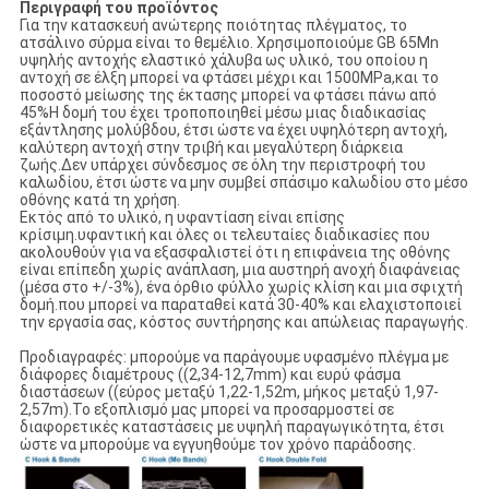
Περιγραφή του προϊόντος
Για την κατασκευή ανώτερης ποιότητας πλέγματος, το
ατσάλινο σύρμα είναι το θεμέλιο. Χρησιμοποιούμε GB 65Mn
υψηλής αντοχής ελαστικό χάλυβα ως υλικό, του οποίου η
αντοχή σε έλξη μπορεί να φτάσει μέχρι και 1500MPa,και το
ποσοστό μείωσης της έκτασης μπορεί να φτάσει πάνω από
45%Η δομή του έχει τροποποιηθεί μέσω μιας διαδικασίας
εξάντλησης μολύβδου, έτσι ώστε να έχει υψηλότερη αντοχή,
καλύτερη αντοχή στην τριβή και μεγαλύτερη διάρκεια
ζωής.Δεν υπάρχει σύνδεσμος σε όλη την περιστροφή του
καλωδίου, έτσι ώστε να μην συμβεί σπάσιμο καλωδίου στο μέσο
οθόνης κατά τη χρήση.
Εκτός από το υλικό, η υφαντίαση είναι επίσης
κρίσιμη.υφαντική και όλες οι τελευταίες διαδικασίες που
ακολουθούν για να εξασφαλιστεί ότι η επιφάνεια της οθόνης
είναι επίπεδη χωρίς ανάπλαση, μια αυστηρή ανοχή διαφάνειας
(μέσα στο +/-3%), ένα όρθιο φύλλο χωρίς κλίση και μια σφιχτή
δομή.που μπορεί να παραταθεί κατά 30-40% και ελαχιστοποιεί
την εργασία σας, κόστος συντήρησης και απώλειας παραγωγής.
Προδιαγραφές: μπορούμε να παράγουμε υφασμένο πλέγμα με
διάφορες διαμέτρους ((2,34-12,7mm) και ευρύ φάσμα
διαστάσεων ((εύρος μεταξύ 1,22-1,52m, μήκος μεταξύ 1,97-
2,57m).Το εξοπλισμό μας μπορεί να προσαρμοστεί σε
διαφορετικές καταστάσεις με υψηλή παραγωγικότητα, έτσι
ώστε να μπορούμε να εγγυηθούμε τον χρόνο παράδοσης.