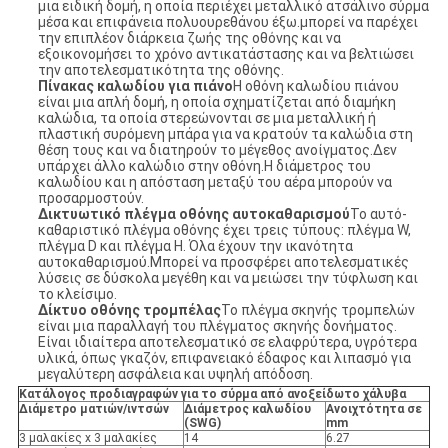
μια ειδική δομή, η οποία περιέχει μεταλλικό ατσάλινο σύρμα
μέσα και επιφάνεια πολυουρεθάνου έξω.μπορεί να παρέχει
την επιπλέον διάρκεια ζωής της οθόνης και να
εξοικονομήσει το χρόνο αντικατάστασης και να βελτιώσει
την αποτελεσματικότητα της οθόνης.
Πίνακας καλωδίου για πιάνο
Η οθόνη καλωδίου πιάνου
είναι μια απλή δομή, η οποία σχηματίζεται από διαμήκη
καλώδια, τα οποία στερεώνονται σε μια μεταλλική ή
πλαστική συρόμενη μπάρα για να κρατούν τα καλώδια στη
θέση τους και να διατηρούν το μέγεθος ανοίγματος.Δεν
υπάρχει άλλο καλώδιο στην οθόνη.Η διάμετρος του
καλωδίου και η απόσταση μεταξύ του αέρα μπορούν να
προσαρμοστούν.
Δικτυωτικό πλέγμα οθόνης αυτοκαθαρισμού
Το αυτό-
καθαριστικό πλέγμα οθόνης έχει τρεις τύπους: πλέγμα W,
πλέγμα D και πλέγμα H. Όλα έχουν την ικανότητα
αυτοκαθαρισμού.Μπορεί να προσφέρει αποτελεσματικές
λύσεις σε δύσκολα μεγέθη και να μειώσει την τύφλωση και
το κλείσιμο.
Δίκτυο οθόνης τρομπέλας
Το πλέγμα σκηνής τρομπελών
είναι μια παραλλαγή του πλέγματος σκηνής δονήματος.
Είναι ιδιαίτερα αποτελεσματικό σε ελαφρύτερα, υγρότερα
υλικά, όπως γκαζόν, επιφανειακό έδαφος και λιπασμό για
μεγαλύτερη ασφάλεια και υψηλή απόδοση.
Κατάλογος προδιαγραφών για το σύρμα από ανοξείδωτο χάλυβα
Διάμετρο ματιών/ιντσών
Διάμετρος καλωδίου
Ανοιχτότητα σε
(SWG)
mm
3 μαλακίες x 3 μαλακίες
14
6.27