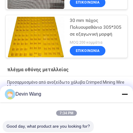
ΕΠΙΚΟΙΝΩΝΊΑ
30 mm πάχος
Πολυουρεθάνιο 305*305
σε εξαγωνική μορφή
MOQ:200 κομμάτια
ΕΠΙΚΟΙΝΩΝΊΑ
πλέγμα οθόνης μεταλλείας
Προσαρμοσμένο από ανοξείδωτο χάλυβα Crimped Mining Wire
Mesh
Devin Wang
Δίχτυ οθόνης δόνησης με αγκίστρωση από υφαντό σύρμα για
λατομείο
7:34 PM
Εταιρική απευθείας εξόρυξη 65mn δονητική οθόνη
τετραγωνικό πλέγμα
Good day, what product are you looking for?