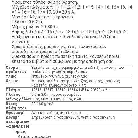
Υφαμένος τύπος
: σαφής ύφανση.
Μέγεθος πλέγματος
: 1 × 1, 1,2 × 1,2, 1 ×1.5, 14 × 16, 16 × 18, 14
× 14, 16 × 16, 17 × 19, 20 × 20 χιλ.
Μορφή πλέγματος
: τετράγωνο.
Πλάτος
: 0.5-3 μ.
Μήκος ρόλων
: 20-300 μ.
Βάρος
: 90 g/m2, 115 g/m2, 130 g/m2, 150 g/m2, 180 g/m2.
Επεξεργασία επιφάνειας
: βινυλίου ντυμένη, PVC που
ντύνεται.
Χρώμα
: άσπρος, μαύρος, γκρίζος, ξυλάνθρακας,
οποιαδήποτε χρώματα διαθέσιμα.
Συσκευασία
: η πρώτη πλαστική ταινία, κονσερβοποιεί
έπειτα το κιβώτιο ή σύμφωνα με την απαίτησή σας.
Όνομα
Υψηλής αντοχής φίμπεργκλας απόδειξης σκόνης που
προϊόντων
διπλώνει την οθόνη παραθύρων
Υλικό
Ντυμένο PVC νήμα φίμπεργκλας
Χρώμα
Μαύροι, γκρίζοι, άσπροι γκρίζος, άσπρος, πράσινος,
καφετής, ελεφαντόδοντο, κ.λπ.
Πλέγμα
18*16, 18*17, 18*18, 18*14,14*14, 20*20, κ.λπ.
Πλάτος
0.6m 3.0m, προσαρμοσμένος
Μήκος ρόλων
30m, 50m, 100m, 300m, κ.λπ.
Βάρος
80-160 g/m2
πλέγματος
Εφαρμογή
Αντι κουνούπια, αντι έντομο
Δύναμη
Στρέβλωση direction>280N, Weft direction>240N
σπασιμάτων
ΕΦΑΡΜΟΓΗ
Τομέας
Κτίριο γραφείων.