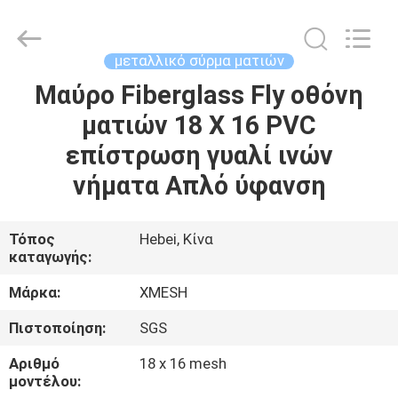
Qijie
Wire
Mesh
MFG
Co.,
μεταλλικό σύρμα ματιών
Ltd.
All
Rights
Μαύρο Fiberglass Fly οθόνη
ΣΠΊΤΙ
Reserved.
ματιών 18 X 16 PVC
ΠΡΟΪΌΝΤΑ
επίστρωση γυαλί ινών
νήματα Απλό ύφανση
ΠΕΡΊΠΟΥ
ΕΜΕΊΣ
Τόπος
Hebei, Κίνα
καταγωγής:
ΓΎΡΟΣ
Μάρκα:
XMESH
ΕΡΓΟΣΤΑΣΊΩΝ
Πιστοποίηση:
SGS
Αριθμό
18 x 16 mesh
ΠΟΙΟΤΙΚΌΣ
μοντέλου: