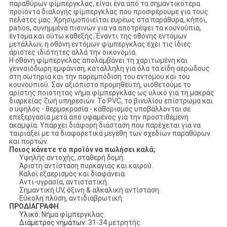
παραθύρων φίμπεργκλας, είναι ένα από τα σημαντικότερα
προϊόντα διαλογής φίμπεργκλας που προσφέρουμε για τους
πελάτες μας. Χρησιμοποιείται ευρέως στα παράθυρα, κήποι,
patios, συνημμένα πισινών για να αποτρέψει τα κουνούπια,
έντομα και ούτω καθεξής. Έναντι της οθόνης εντόμων
μετάλλων, η οθόνη εντόμων φίμπεργκλας έχει τις ίδιες
άριστες ιδιότητες αλλά την οικονομία.
Η οθόνη φίμπεργκλας απολαμβάνει τη χαριτωμένη και
γενναιόδωρη εμφάνιση, κατάλληλη για όλα τα είδη αερώδους
στη σωτηρία και την παρεμπόδιση του εντόμου και του
κουνουπιού. Σαν αξιόπιστο προμηθευτή, υιοθετούμε το
αρίστης ποιότητας νήμα φίμπεργκλας ως υλικό για τη μακράς
διαρκείας ζωή υπηρεσιών. Το PVC, το βινυλίου επίστρωμα και
ο υψηλός - θερμοκρασία - καθορισμός υποβάλλονται σε
επεξεργασία μετά από υφαμένος για την προστιθέμενη
ακαμψία. Υπάρχει διάφορη διάσταση που παρέχεται για να
ταιριάξει με τα διαφορετικά μεγέθη των σχεδίων παραθύρων
και πορτών.
Ποιος κάνετε το προϊόν να πωλήσει καλά;
Υψηλής αντοχής, σταθερή δομή.
Άριστη αντίσταση πυρκαγιάς και καιρού.
Καλοί εξαερισμός και διαφάνεια.
Αντι-υγρασία, αντιστατική.
Σημαντική UV, όξινη & αλκαλική αντίσταση.
Εύκολη πλύση, αντιδιαβρωτική.
ΠΡΟΔΙΑΓΡΑΦΗ
Υλικό
: Νήμα φίμπεργκλας.
Διάμετρος νημάτων
: 31-34 μετρητής.