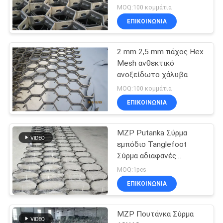
MOQ:100 κομμάτια
ΕΠΙΚΟΙΝΩΝΊΑ
2 mm 2,5 mm πάχος Hex
Mesh ανθεκτικό
ανοξείδωτο χάλυβα
MOQ:100 κομμάτια
ΕΠΙΚΟΙΝΩΝΊΑ
MZP Putanka Σύρμα
εμπόδιο Tanglefoot
Σύρμα αδιαφανές
εμπόδιο
MOQ:1pcs
ΕΠΙΚΟΙΝΩΝΊΑ
MZP Πουτάνκα Σύρμα