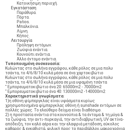
Κατοικήσιμη περιοχή.
Εγκατάσταση
Παράθυρα.
Πόρτα.
Patios.
Μπαλκόνια.
Λίμνη.
Κήπος.
Λειτουργία
Πρόληψη εντόμων.
Ζωύφια ενάντια.
Κουνούπι ενάντια.
Άλλο έντομο ενάντια.
Τυποποιημένη συσκευασία:
Κυλώντας στο σωλήνα εγγράφου, κάθε ρόλος σε μια πολυ
τσάντα, το 4/6/8/10 κυλά μέσα σε ένα χαρτοκιβώτιο
Κυλώντας στο σωλήνα εγγράφου, κάθε ρόλος σε μια πολυ
τσάντα, το 4/6/8/10 κυλά μέσα σε μια υφαμένη τσάντα
" Εμπορευματοκιβώτιο ένα 20: 65000m2 - 70000m2
" Εμπορευματοκιβώτιο ένα 40: 130000m2 -140000m2
Χαρακτηριστικά γνωρίσματα
:
1)η οθόνη φίμπεργκλας είναι υφάσματα κυρίως
χρησιμοποιημένα φίμπεργκλας οθόνη ή sunshade εντόμων σε
πολλές χώρες. Το ελεύθερο δείγμα είναι διαθέσιμο.
2) η προστασία ενάντια στα κουνούπια & τα έντομα & τη μύγα &
τα ζωύφια, την αντι-πυρκαγιά, την αντιδιαβρωτική, UV ακτίνα-
απόδειξη, τον καλό αέρα και την ελαφριά μετάδοση, εύκολος
καθαρός & εγκαθιστά, φιλική προς το περιβάλλον, μακροχρόνια