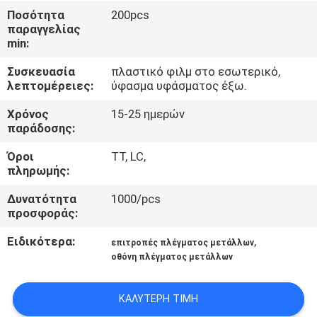
ΈΛΕΓΧΟΣ
Ποσότητα
200pcs
παραγγελίας
min:
ΜΑΣ
Συσκευασία
πλαστικό φιλμ στο εσωτερικό,
ΕΛΆΤΕ
λεπτομέρειες:
ύφασμα υφάσματος έξω.
ΣΕ
Χρόνος
15-25 ημερών
ΕΠΑΦΉ
παράδοσης:
ΜΕ
Όροι
TT, LC,
πληρωμής:
ΖΗΤΉΣΤΕ
Δυνατότητα
1000/pcs
προσφοράς:
ΈΝΑ
ΑΠΌΣΠΑΣΜΑ
Ειδικότερα:
,
επιτροπές πλέγματος μετάλλων
οθόνη πλέγματος μετάλλων
SITEMAP
ΚΑΛΎΤΕΡΗ ΤΙΜΉ