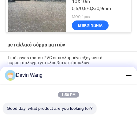
10X10m
0,5/0,6/0,8/0,9mm
Διαμέτρου υψηλής
MOQ:1pcs
αντοχής Χάλυβα Σύρμα
ΕΠΙΚΟΙΝΩΝΊΑ
Δίκτυο
μεταλλικό σύρμα ματιών
Τιμή εργοστασίου PVC επικαλυμμένο εξαγωνικό
συρματόπλεγμα για κλουβιά κοτόπουλων
Devin Wang
Σκληρό γαλβανισμένο χάλυβα Έξαγωνο προστατευτικό
δίχτυ-πολυλειτουργικό συγκολλημένο πλέγμα κλουβιών
ζώων
1:50 PM
10m περιφέρεια χάλυβα χαμηλής ορατότητας εμπόδιο MZP-
52 Για εφαρμογές ασφαλείας
Good day, what product are you looking for?
Λαϊκή κατηγορία
Όλα