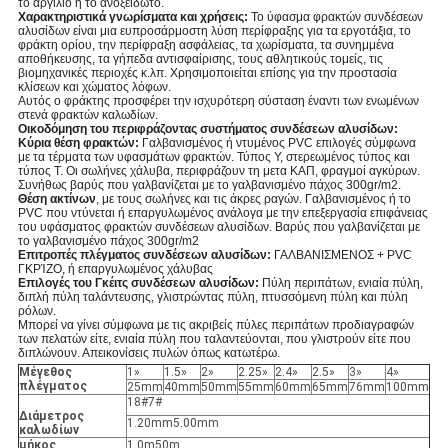
το αργίλιο ή το ανοξείδωτο.
Χαρακτηριστικά γνωρίσματα και χρήσεις:
Το ύφασμα φρακτών συνδέσεων
αλυσίδων είναι μια ευπροσάρμοστη λύση περίφραξης για τα εργοτάξια, το
φράκτη ορίου, την περίφραξη ασφάλειας, τα χωρίσματα, τα συνημμένα
αποθήκευσης, τα γήπεδα αντισφαίρισης, τους αθλητικούς τομείς, τις
βιομηχανικές περιοχές κ.λπ. Χρησιμοποιείται επίσης για την προστασία
κλίσεων και χώματος λόφων.
Αυτός ο φράκτης προσφέρει την ισχυρότερη σύσταση έναντι των ενωμένων
στενά φρακτών καλωδίων.
Οικοδόμηση του περιφράζοντας συστήματος συνδέσεων αλυσίδων:
Κύρια θέση φρακτών:
Γαλβανισμένος ή ντυμένος PVC επιλογές σύμφωνα
με τα τέρματα των υφασμάτων φρακτών. Τύπος Υ, στερεωμένος τύπος και
τύπος Τ. Οι σωλήνες χάλυβα, περιφράζουν τη μετα ΚΑΠ, φραγμοί αγκύρων.
Συνήθως βαρύς που γαλβανίζεται με το γαλβανισμένο πάχος 300gr/m2.
Θέση ακτίνων
, με τους σωλήνες και τις άκρες ραγών. Γαλβανισμένος ή το
PVC που ντύνεται ή επαργυλωμένος ανάλογα με την επεξεργασία επιφάνειας
του υφάσματος φρακτών συνδέσεων αλυσίδων. Βαρύς που γαλβανίζεται με
το γαλβανισμένο πάχος 300gr/m2
Επιτροπές πλέγματος συνδέσεων αλυσίδων:
ΓΑΛΒΑΝΙΣΜΕΝΟΣ + PVC
ΓΚΡΊΖΟ, ή επαργυλωμένος χάλυβας
Επιλογές του Γκέιτς συνδέσεων αλυσίδων:
Πύλη περιπάτων, ενιαία πύλη,
διπλή πύλη ταλάντευσης, γλιστρώντας πύλη, πτυσσόμενη πύλη και πύλη
ρόλων.
Μπορεί να γίνει σύμφωνα με τις ακριβείς πύλες περιπάτων προδιαγραφών
των πελατών είτε, ενιαία πύλη που ταλαντεύονται, που γλιστρούν είτε που
διπλώνουν. Απεικονίσεις πυλών όπως κατωτέρω.
Μέγεθος
1»
1.5»
2»
2.25»
2.4»
2.5»
3»
4»
πλέγματος
25mm
40mm
50mm
55mm
60mm
65mm
76mm
100mm
18#7#
Διάμετρος
1.20mm5.00mm
καλωδίων
μήκος
1.0m50m