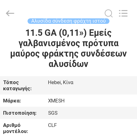
Qijie
Wire
Mesh
MFG
Co.,
Αλυσίδα σύνδεση φράχτη ιστού
Ltd.
All
Rights
11.5 GA (0,11») Εμείς
ΣΠΊΤΙ
Reserved.
γαλβανισμένος πρότυπα
ΠΡΟΪΌΝΤΑ
μαύρος φράκτης συνδέσεων
αλυσίδων
ΠΕΡΊΠΟΥ
ΕΜΕΊΣ
Τόπος
Hebei, Κίνα
καταγωγής:
ΓΎΡΟΣ
Μάρκα:
XMESH
ΕΡΓΟΣΤΑΣΊΩΝ
Πιστοποίηση:
SGS
Αριθμό
CLF
ΠΟΙΟΤΙΚΌΣ
μοντέλου: