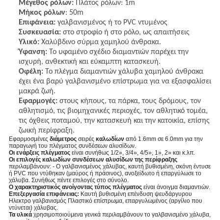
Μέγεθος ρόλων:
Πλάτος ρόλων: 1m
Μήκος ρόλων
: 50m
Επιφάνεια:
γαλβανισμένος ή το PVC ντυμένος
Συσκευασία:
στο στροφίο ή στο ρόλο, ως απαιτήσεις
Υλικό:
Χαλύβδινο σύρμα χαμηλού άνθρακα.
Ύφανση:
Το υφαμένο σχέδιο διαμαντιών παρέχει την
ισχυρή, ανθεκτική και εύκαμπτη κατασκευή.
Οφέλη:
Το πλέγμα διαμαντιών χάλυβα χαμηλού άνθρακα
έχει ένα βαρύ γαλβανισμένο επίστρωμα για να εξασφαλίσει
μακρά ζωή.
Εφαρμογές:
στους κήπους, τα πάρκα, τους δρόμους, τον
αθλητισμό, τις βιομηχανικές περιοχές, τον αθλητικό τομέα,
τις όχθεις ποταμού, την κατασκευή και την κατοικία, επίσης
ζωική περίφραξη.
Εφαρμοσμένες
διάμετρος
σειρές
καλωδίων
από 1.6mm σε 6.0mm για την
παραγωγή του πλέγματος συνδέσεων αλυσίδων.
Οι ενάρξεις πλέγματος
είναι συνήθως 1/2», 3/4», 4/5», 1», 2» και κ.λπ.
Οι επιλογές καλωδίων συνδέσεων αλυσίδων της περίφραξης
περιλαμβάνουν: - Ο γαλβανισμένος χάλυβας, καυτή βυθισμένη, σκόνη έντυσε
ή PVC που ντύθηκαν (μαύρος ή πράσινος), ανοξείδωτο ή επαργύλωσε το
χάλυβα. Συνήθως πέντε επιλογές στο σύνολο.
Ο χαρακτηριστικός ανοίγοντας τύπος πλέγματος
είναι άνοιγμα διαμαντιών.
Επεξεργασία επιφάνειας:
Καυτή βυθισμένη επένδυση ψευδάργυρου
Ηλεκτρο γαλβανισμός Πλαστικό επίστρωμα, επαργυλωμένος (αργίλιο που
ντύνεται) χάλυβας.
Τα υλικά
χρησιμοποιούμενα γενικά περιλαμβάνουν το γαλβανισμένο χάλυβα,