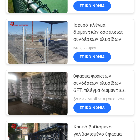
ΕΠΙΚΟΙΝΩΝΊΑ
Ισχυρό πλέγμα
διαμαντιών ασφάλειας
συνδέσεων αλυσίδων
MOQ:200pcs
ΕΠΙΚΟΙΝΩΝΊΑ
ύφασμα φρακτών
συνδέσεων αλυσίδων
6FT, πλέγμα διαμαντιών
που περιφράζει το
$9.5-32.5/roll MOQ:50 σύνολα
χαμηλό καλώδιο σιδήρου
ΕΠΙΚΟΙΝΩΝΊΑ
άνθρακα
Καυτό βυθισμένο
γαλβανισμένο ύφασμα