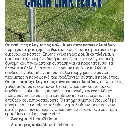
Οι φράκτες πλέγματος καλωδίων συνδέσεων αλυσίδων
παρέχουν την ισχυρή, ανθεκτική και εύκαμπτη κατασκευή με
οικονομικό κόστος. Επίσης γνωστή ως
ρομβικό πλέγμα
, η
σπειροειδής υφαμένη δομή προσφέρει την καλή γραμμική
δύναμη και την ελαστική σύσταση για να προστατεύσει τα
άλογα και άλλα ζώα από τον τραυματισμό. το καλώδιο
συνδέσεων αλυσίδων μπορεί να λειτουργήσει ως μόνιμη
περίμετρο ή προσωρινό περιφράζοντας σύστημα περιμέτρου.
Οι επιτροπές πλέγματος συνδέσεων αλυσίδων
, ο πλαστικός
χάλυβας/οι συγκεκριμένες θέσεις φρακτών και οι πύλες
συνδέσεων αλυσίδων μπορούν να παραγάγουν ένα πλήρες
περιφράζοντας σύστημα εμποδίων που είναι εξαιρετικά
σταθερό και ευπροσάρμοστο. Όταν χρησιμοποιείται μαζί με
οδοντωτό - οι σπείρες καλωδίων ή καλωδίων κονσερτινών
κατά μήκος των κορυφών φρακτών, αυτό είναι ένα σύστημα
εμποδίων υψηλής ασφαλείας.
Άνοιγμα:
4.0mm200mm
Διάμετρος καλωδίων:
0.54.0mm