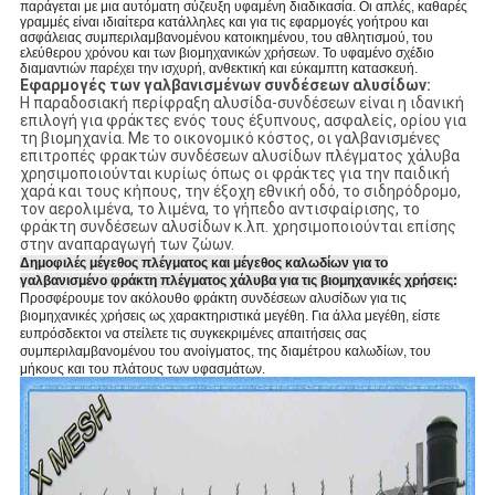
παράγεται με μια αυτόματη σύζευξη υφαμένη διαδικασία. Οι απλές, καθαρές
γραμμές είναι ιδιαίτερα κατάλληλες και για τις εφαρμογές γοήτρου και
ασφάλειας συμπεριλαμβανομένου κατοικημένου, του αθλητισμού, του
ελεύθερου χρόνου και των βιομηχανικών χρήσεων. Το υφαμένο σχέδιο
διαμαντιών παρέχει την ισχυρή, ανθεκτική και εύκαμπτη κατασκευή.
Εφαρμογές των γαλβανισμένων συνδέσεων αλυσίδων:
Η παραδοσιακή περίφραξη αλυσίδα-συνδέσεων είναι η ιδανική
επιλογή για φράκτες ενός τους έξυπνους, ασφαλείς, ορίου για
τη βιομηχανία. Με το οικονομικό κόστος, οι γαλβανισμένες
επιτροπές φρακτών συνδέσεων αλυσίδων πλέγματος χάλυβα
χρησιμοποιούνται κυρίως όπως οι φράκτες για την παιδική
χαρά και τους κήπους, την έξοχη εθνική οδό, το σιδηρόδρομο,
τον αερολιμένα, το λιμένα, το γήπεδο αντισφαίρισης, το
φράκτη συνδέσεων αλυσίδων κ.λπ. χρησιμοποιούνται επίσης
στην αναπαραγωγή των ζώων.
Δημοφιλές μέγεθος πλέγματος και μέγεθος καλωδίων για το
γαλβανισμένο φράκτη πλέγματος χάλυβα για τις βιομηχανικές χρήσεις:
Προσφέρουμε τον ακόλουθο φράκτη συνδέσεων αλυσίδων για τις
βιομηχανικές χρήσεις ως χαρακτηριστικά μεγέθη. Για άλλα μεγέθη, είστε
ευπρόσδεκτοι να στείλετε τις συγκεκριμένες απαιτήσεις σας
συμπεριλαμβανομένου του ανοίγματος, της διαμέτρου καλωδίων, του
μήκους και του πλάτους των υφασμάτων.