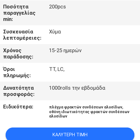
ΈΛΕΓΧΟΣ
Ποσότητα
200pcs
παραγγελίας
min:
ΜΑΣ
Συσκευασία
Χύμα
ΕΛΆΤΕ
λεπτομέρειες:
ΣΕ
Χρόνος
15-25 ημερών
ΕΠΑΦΉ
παράδοσης:
ΜΕ
Όροι
TT, LC,
πληρωμής:
ΖΗΤΉΣΤΕ
Δυνατότητα
1000rolls την εβδομάδα
προσφοράς:
ΈΝΑ
ΑΠΌΣΠΑΣΜΑ
Ειδικότερα:
,
πλέγμα φρακτών συνδέσεων αλυσίδων
οθόνη ιδιωτικότητας φρακτών συνδέσεων
αλυσίδων
SITEMAP
ΚΑΛΎΤΕΡΗ ΤΙΜΉ