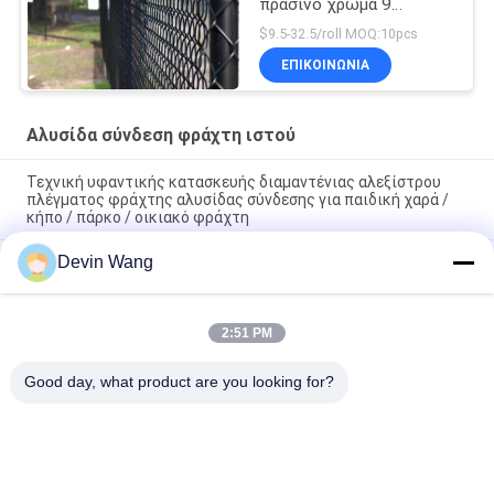
πράσινο χρώμα 9
φρακτών συνδέσεων
$9.5-32.5/roll MOQ:10pcs
αλυσίδων 6 ποδιών
ΕΠΙΚΟΙΝΩΝΊΑ
μετρητής
Αλυσίδα σύνδεση φράχτη ιστού
Τεχνική υφαντικής κατασκευής διαμαντένιας αλεξίστρου
πλέγματος φράχτης αλυσίδας σύνδεσης για παιδική χαρά /
κήπο / πάρκο / οικιακό φράχτη
Devin Wang
Galvanized Diamond Wire Mesh Fence Roll Tennis Court
Fencing Products
Προσαρμοσμένο βιώσιμο χονδρικό σκόνη ψεκασμένο PVC
2:51 PM
επικαλυμμένο φράχτη αλυσίδας σύνδεσης φράχτη κυκλώνας
συρματόπλεγμα φράχτη για πεδία μπέιζμπολ
Good day, what product are you looking for?
Λαϊκή κατηγορία
Όλα
Επεκτάθηκε 
Διάτρητο 