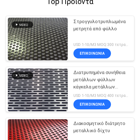
Top Προϊόντα
Στρογγυλοτρυπλωμένα
μετρητά από φύλλο
USD 1-10/M3 MOQ:300 τετραγωνικά meteres
ΕΠΙΚΟΙΝΩΝΊΑ
Διατρυπημένα συνήθεια
μετάλλων φύλλων
κάγκελα μετάλλων
ανοξείδωτου
USD 1-10/M3 MOQ:400 τετραγωνικά meteres
διακοσμητικά
ΕΠΙΚΟΙΝΩΝΊΑ
Διακοσμητικό διάτρητο
μεταλλικό δίχτυ