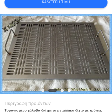
ΚΑΛΎΤΕΡΗ ΤΙΜΉ
PRIVACY
POLICY
Περιγραφή προϊόντων
Τυφανισμένο χάλυβα διάτρητο μεταλλικό δίχτυ με τρύπες