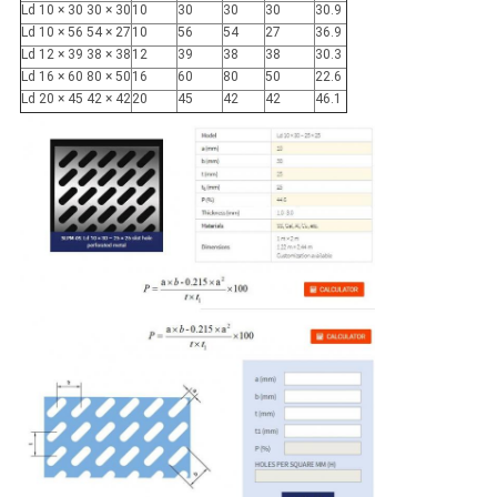
Ld 10 × 30 30 × 30
10
30
30
30
30.9
Ld 10 × 56 54 × 27
10
56
54
27
36.9
Ld 12 × 39 38 × 38
12
39
38
38
30.3
Ld 16 × 60 80 × 50
16
60
80
50
22.6
Ld 20 × 45 42 × 42
20
45
42
42
46.1