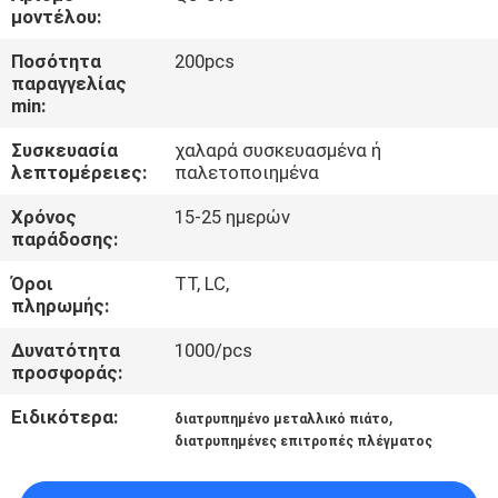
ΈΛΕΓΧΟΣ
μοντέλου:
Ποσότητα
200pcs
ΜΑΣ
παραγγελίας
min:
ΕΛΆΤΕ
Συσκευασία
χαλαρά συσκευασμένα ή
ΣΕ
λεπτομέρειες:
παλετοποιημένα
ΕΠΑΦΉ
Χρόνος
15-25 ημερών
ΜΕ
παράδοσης:
Όροι
TT, LC,
ΖΗΤΉΣΤΕ
πληρωμής:
ΈΝΑ
Δυνατότητα
1000/pcs
προσφοράς:
ΑΠΌΣΠΑΣΜΑ
Ειδικότερα:
,
διατρυπημένο μεταλλικό πιάτο
διατρυπημένες επιτροπές πλέγματος
SITEMAP