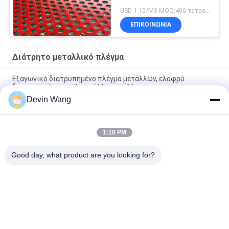
USD 1-10/M3 MOQ:400 τετραγωνικά meteres
ΕΠΙΚΟΙΝΩΝΊΑ
Διάτρητο μεταλλικό πλέγμα
Εξαγωνικό διατρυπημένο πλέγμα μετάλλων, ελαφρύ
διατρυπημένο αργίλιο φύλλο μετάλλων
Devin Wang
Προσαρμοσμένο εργοστασιακό διάτρητο μεταλλικό πλέγμα/
Δίχτυ με διάτρητες οπές
1:10 PM
Στρογγυλό τρύπα διάτρητο μεταλλικό δίχτυ από ανοξείδωτο
χάλυβα
Good day, what product are you looking for?
Λαϊκή κατηγορία
Όλα
Επεκτάθηκε 
Διάτρητο 
Μεταλλικό Πλέγμα
Μεταλλικό Πλέγμα