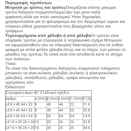
Περιγραφές προϊόντων
Μετρητά με τρύπες και τρύπες
Ονομάζεται επίσης μήκωρο
τρύπα διάτρητο συρματόπλέγμα.Δεν έχει μόνο καλή
εμφάνιση,αλλά και πολύ οικονομικό.Ήταν δημοφιλές
χρησιμοποιείται για το φιλτράρισμα και τον διαχωρισμό υγρών και
στερεών,ειδικά χρησιμοποιείται στις βιομηχανίες οίνου και
τροφίμων.
Τεχνουργήματα από χάλυβα ή από χάλυβα
Οι τρύπες είναι
επιμήκεις τρύπες με στρογγυλό ή τετραγωνικό σχήμα.Μπορούν
να σφυρηλατηθούν είτε σε πλευρική διασταύρωση είτε σε ευθεία
γραμμή με απλά φύλλα χάλυβα,όπως και το πάχος των ματιών,το
μέγεθος της τρύπας,Τα υλικά είναι όλα αποδεκτά κατά το αίτημα
των πελατών.
Υλικά:
Τα υλικά του διακοσμημένου διάτρητου συρματικού πλέγματος
μπορούν να είναι κυλικός χάλυβας (κυλικός ή ηλεκτροκυλικός
χάλυβας), ανοξείδωτος χάλυβας, κράμα αλουμινίου και
ορείχαλκος κλπ.
Ειδικότητα:
Στρογγυλό άκρο 45° Σταδιακό σχέδιο
Άρθρο
α (mm)
β (mm)
t (mm)
t1 (mm)
Π (%)
Ld 8 × 40 44 × 22
8
40
44
22
31.6
Ld 8 × 45 44 × 22
8
45
44
22
35.8
Ld 8 × 56 54 × 54
8
56
54
54
14.9
Ld 10 × 25 26 × 26
10
25
26
26
33.8
Ld 10 × 30 25 × 25
10
30
25
25
44.6