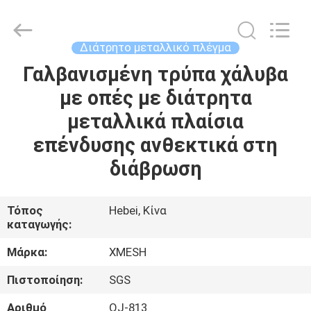
Qijie
Wire
Mesh
MFG
Co.,
Διάτρητο μεταλλικό πλέγμα
Ltd.
All
Rights
Γαλβανισμένη τρύπα χάλυβα
ΣΠΊΤΙ
Reserved.
με οπές με διάτρητα
ΠΡΟΪΌΝΤΑ
μεταλλικά πλαίσια
επένδυσης ανθεκτικά στη
ΠΕΡΊΠΟΥ
διάβρωση
ΕΜΕΊΣ
Τόπος
Hebei, Κίνα
καταγωγής:
ΓΎΡΟΣ
ΕΡΓΟΣΤΑΣΊΩΝ
Μάρκα:
XMESH
Πιστοποίηση:
SGS
ΠΟΙΟΤΙΚΌΣ
Αριθμό
QJ-813