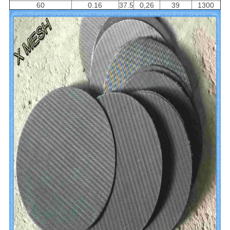
60
0.16
37.5
0,26
39
1300