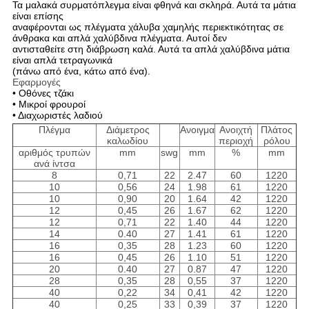
Τα μαλακά συρματόπλεγμα είναι φθηνά και σκληρά.
Αυτά τα μάτια
είναι επίσης
αναφέρονται ως πλέγματα χάλυβα χαμηλής περιεκτικότητας σε
άνθρακα και απλά χαλύβδινα πλέγματα.
Αυτοί δεν
αντισταθείτε στη διάβρωση καλά.
Αυτά τα απλά χαλύβδινα μάτια
είναι απλά τετραγωνικά
(πάνω από ένα, κάτω από ένα).
Εφαρμογές
• Οθόνες τζάκι
• Μικροί φρουροί
• Διαχωριστές λαδιού
Πλέγμα
Διάμετρος
Ανοιγμα
Ανοιχτή
Πλάτος
καλωδίου
περιοχή
ρόλου
αριθμός τρυπών
mm
swg
mm
%
mm
ανά ίντσα
8
0,71
22
2.47
60
1220
10
0,56
24
1.98
61
1220
10
0,90
20
1.64
42
1220
12
0,45
26
1.67
62
1220
12
0,71
22
1.40
44
1220
14
0.40
27
1.41
61
1220
16
0,35
28
1.23
60
1220
16
0,45
26
1.10
51
1220
20
0.40
27
0.87
47
1220
28
0,35
28
0,55
37
1220
40
0,22
34
0,41
42
1220
40
0,25
33
0,39
37
1220