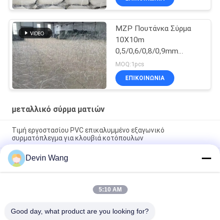
MZP Πουτάνκα Σύρμα
10X10m
0,5/0,6/0,8/0,9mm
Διαμέτρου υψηλής
MOQ:1pcs
αντοχής Χάλυβα Σύρμα
ΕΠΙΚΟΙΝΩΝΊΑ
Δίκτυο
μεταλλικό σύρμα ματιών
Τιμή εργοστασίου PVC επικαλυμμένο εξαγωνικό
συρματόπλεγμα για κλουβιά κοτόπουλων
Devin Wang
Σκληρό γαλβανισμένο χάλυβα Έξαγωνο προστατευτικό
δίχτυ-πολυλειτουργικό συγκολλημένο πλέγμα κλουβιών
ζώων
5:10 AM
10m περιφέρεια χάλυβα χαμηλής ορατότητας εμπόδιο MZP-
52 Για εφαρμογές ασφαλείας
Good day, what product are you looking for?