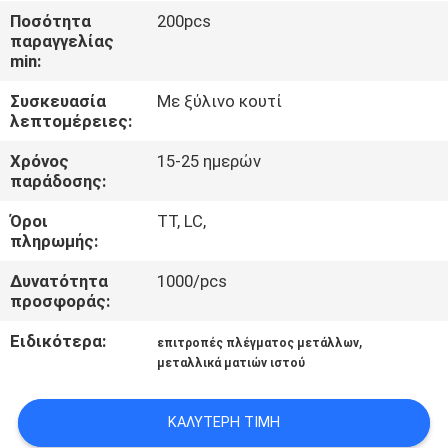
ΈΛΕΓΧΟΣ
Ποσότητα
200pcs
παραγγελίας
min:
ΜΑΣ
Συσκευασία
Με ξύλινο κουτί
ΕΛΆΤΕ
λεπτομέρειες:
ΣΕ
Χρόνος
15-25 ημερών
ΕΠΑΦΉ
παράδοσης:
ΜΕ
Όροι
TT, LC,
πληρωμής:
ΖΗΤΉΣΤΕ
Δυνατότητα
1000/pcs
προσφοράς:
ΈΝΑ
ΑΠΌΣΠΑΣΜΑ
Ειδικότερα:
,
επιτροπές πλέγματος μετάλλων
μεταλλικά ματιών ιστού
SITEMAP
ΚΑΛΎΤΕΡΗ ΤΙΜΉ