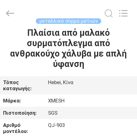
Qijie
Wire
Mesh
MFG
Co.,
μεταλλικό σύρμα ματιών
Ltd.
All
Rights
Πλαίσια από μαλακό
ΣΠΊΤΙ
Reserved.
συρματόπλεγμα από
ΠΡΟΪΌΝΤΑ
ανθρακούχο χάλυβα με απλή
ύφανση
ΠΕΡΊΠΟΥ
ΕΜΕΊΣ
Τόπος
Hebei, Κίνα
καταγωγής:
ΓΎΡΟΣ
Μάρκα:
XMESH
ΕΡΓΟΣΤΑΣΊΩΝ
Πιστοποίηση:
SGS
Αριθμό
QJ-903
ΠΟΙΟΤΙΚΌΣ
μοντέλου: