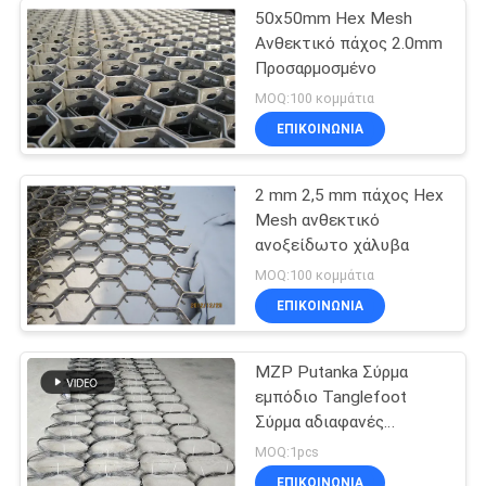
50x50mm Hex Mesh
Ανθεκτικό πάχος 2.0mm
Προσαρμοσμένο
MOQ:100 κομμάτια
ΕΠΙΚΟΙΝΩΝΊΑ
2 mm 2,5 mm πάχος Hex
Mesh ανθεκτικό
ανοξείδωτο χάλυβα
MOQ:100 κομμάτια
ΕΠΙΚΟΙΝΩΝΊΑ
MZP Putanka Σύρμα
εμπόδιο Tanglefoot
Σύρμα αδιαφανές
εμπόδιο
MOQ:1pcs
ΕΠΙΚΟΙΝΩΝΊΑ