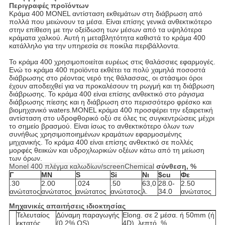
Περιγραφές προϊόντων
Κράμα 400 MONEL αντίσταση εκθεμάτων στη διάβρωση από
πολλά που μειώνουν τα μέσα. Είναι επίσης γενικά ανθεκτικότερο
στην επίθεση με την οξείδωση των μέσων από τα υψηλότερα
κράματα χαλκού. Αυτή η μεταβλητότητα καθιστά το κράμα 400
κατάλληλο για την υπηρεσία σε ποικίλα περιβάλλοντα.
Το κράμα 400 χρησιμοποιείται ευρέως στις θαλάσσιες εφαρμογές.
Ενώ το κράμα 400 προϊόντα εκθέτει τα πολύ χαμηλά ποσοστά
διάβρωσης στο ρέοντας νερό της θάλασσας, οι στάσιμοι όροι
έχουν αποδειχθεί για να προκαλέσουν τη ρωγμή και τη διάβρωση
διάβρωσης. Το κράμα 400 είναι επίσης ανθεκτικό στο ράγισμα
διάβρωσης πίεσης και η διάβρωση στο περισσότερο φρέσκο και
βιομηχανικό waters.MONEL κράμα 400 προσφέρει την εξαιρετική
αντίσταση στο υδροφθορικό οξύ σε όλες τις συγκεντρώσεις μέχρι
το σημείο βρασμού. Είναι ίσως το ανθεκτικότερο όλων των
συνήθως χρησιμοποιημένων κραμάτων εφαρμοσμένης
μηχανικής. Το κράμα 400 είναι επίσης ανθεκτικό σε πολλές
μορφές θειικών και υδροχλωρικών οξέων κάτω από τη μείωση
των όρων.
Monel 400 πλέγμα καλωδίων/screenChemical
σύνθεση, %
Γ
ΜΝ
S
Si
Νι
$cu
Φε
.30
2.00
.024
.50
63,0
28.0-
2.50
ανώτατος
ανώτατος
ανώτατος
ανώτατος
λ.
34.0
ανώτατος
Μηχανικές απαιτήσεις ιδιοκτησίας
Τελευταίος
Δύναμη παραγωγής
Elong. σε 2 μέσα. ή 50mm (ή
εκτατός
(0,2% OS)
4D), λεπτό, %