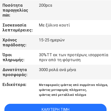
ΈΛΕΓΧΟΣ
Ποσότητα
200pcs
παραγγελίας
min:
ΜΑΣ
Συσκευασία
Με ξύλινο κουτί
ΕΛΆΤΕ
λεπτομέρειες:
ΣΕ
Χρόνος
15-25 ημερών
ΕΠΑΦΉ
παράδοσης:
ΜΕ
Όροι
30%TT εκ των προτέρων, ισορροπία
πληρωμής:
πριν από τη φόρτωση
ΖΗΤΉΣΤΕ
Δυνατότητα
3000 ρολά ανά μήνα
προσφοράς:
ΈΝΑ
ΑΠΌΣΠΑΣΜΑ
Ειδικότερα:
,
Μεταφορικός ιμάντας από συρμάτινο πλέγμα
,
ιμάντας μεταφοράς πλέγματος
ιμάντας από μεταλλικό πλέγμα
SITEMAP
ΚΑΛΎΤΕΡΗ ΤΙΜΉ