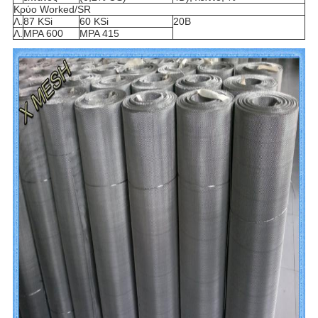
Κρύο Worked/SR
Λ.
87 KSi
60 KSi
20B
Λ.
MPA 600
MPA 415