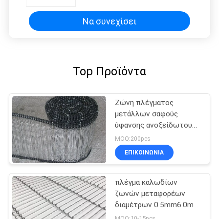
επεξεργασίας
Να συνεχίσει
Top Προϊόντα
Ζώνη πλέγματος
μετάλλων σαφούς
ύφανσης ανοξείδωτου
για την επεξεργασία
MOQ:200pcs
Freezering τροφίμων
ΕΠΙΚΟΙΝΩΝΊΑ
πλέγμα καλωδίων
ζωνών μεταφορέων
διαμέτρων 0.5mm6.0mm
0.5m2.5m πλάτος για
MOQ:10-15pcs