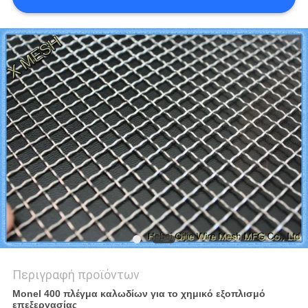
PRIVACY
POLICY
Περιγραφή προϊόντων
Monel 400 πλέγμα καλωδίων για το χημικό εξοπλισμό
επεξεργασίας