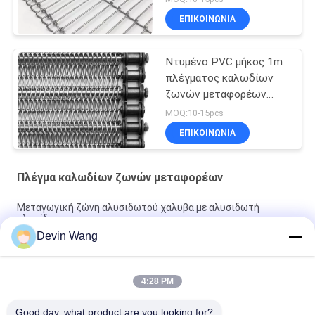
βιομηχανικό
ΕΠΙΚΟΙΝΩΝΊΑ
Ντυμένο PVC μήκος 1m
πλέγματος καλωδίων
ζωνών μεταφορέων
μετακίνησης
MOQ:10-15pcs
ΕΠΙΚΟΙΝΩΝΊΑ
Πλέγμα καλωδίων ζωνών μεταφορέων
Μεταγωγική ζώνη αλυσιδωτού χάλυβα με αλυσιδωτή
αλυσίδα
Devin Wang
Πολυεστέρα Σπειροειδής στεγνωτήρας μεταγωγική ζώνη
πλέγμα
4:28 PM
Τιμή εργοστασίου Τετράγωνη τρύπα ανοξείδωτο ατσάλινο
πλέγμα για ιμάντες μεταφοράς
Good day, what product are you looking for?