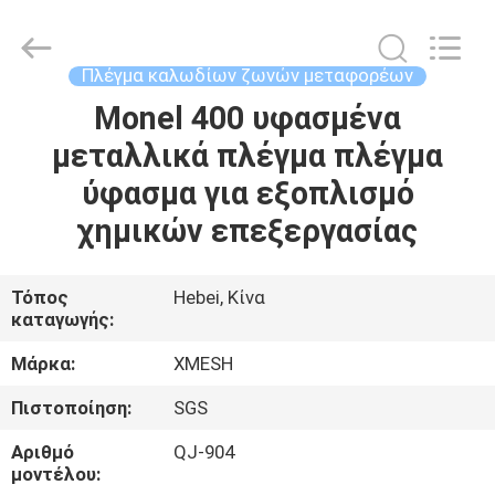
Qijie
Wire
Mesh
MFG
Co.,
Πλέγμα καλωδίων ζωνών μεταφορέων
Ltd.
All
Rights
Monel 400 υφασμένα
ΣΠΊΤΙ
Reserved.
μεταλλικά πλέγμα πλέγμα
ΠΡΟΪΌΝΤΑ
ύφασμα για εξοπλισμό
χημικών επεξεργασίας
ΠΕΡΊΠΟΥ
ΕΜΕΊΣ
Τόπος
Hebei, Κίνα
καταγωγής:
ΓΎΡΟΣ
Μάρκα:
XMESH
ΕΡΓΟΣΤΑΣΊΩΝ
Πιστοποίηση:
SGS
Αριθμό
QJ-904
ΠΟΙΟΤΙΚΌΣ
μοντέλου: