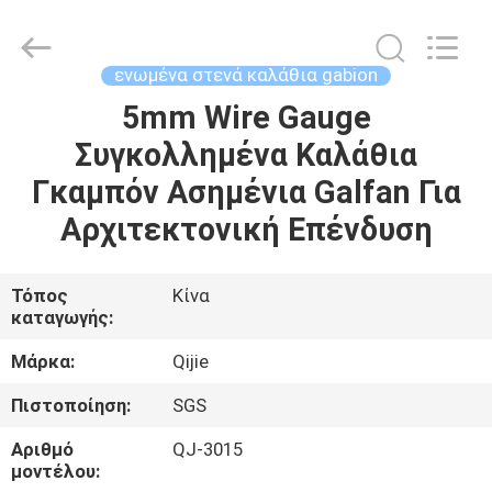
Qijie
Wire
Mesh
MFG
Co.,
ενωμένα στενά καλάθια gabion
Ltd.
All
Rights
5mm Wire Gauge
ΣΠΊΤΙ
Reserved.
Συγκολλημένα Καλάθια
ΠΡΟΪΌΝΤΑ
Γκαμπόν Ασημένια Galfan Για
Αρχιτεκτονική Επένδυση
ΠΕΡΊΠΟΥ
ΕΜΕΊΣ
Τόπος
Κίνα
καταγωγής:
ΓΎΡΟΣ
Μάρκα:
Qijie
ΕΡΓΟΣΤΑΣΊΩΝ
Πιστοποίηση:
SGS
Αριθμό
QJ-3015
ΠΟΙΟΤΙΚΌΣ
μοντέλου: