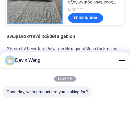
εξαγωνικός υφαμένος
διπλός πλέγματος 8x10
MOQ:200pcs
Gabion χάλυβα που
ΕΠΙΚΟΙΝΩΝΊΑ
στρίβεται
ενωμένα στενά καλάθια gabion
2.5mm UV Resistant Polyester Hexagonal Mesh for Erosion
Control and Slope Protection
Devin Wang
Gabion Net for Slope Protection, Hot-DIP Galvanized Steel Wire
Mesh
11:46 PM
Низкоуглеродистая оцинкованная стальная проволочная
габионная сетка для проекта водосбережения
Good day, what product are you looking for?
Λαϊκή κατηγορία
Όλα
Επεκτάθηκε 
Διάτρητο 
Μεταλλικό Πλέγμα
Μεταλλικό Πλέγμα