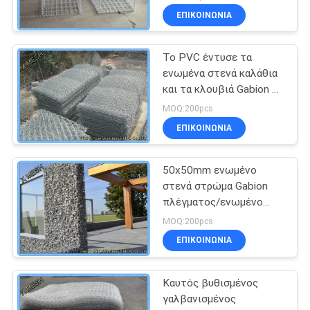
Gabion Καλάθια Τοίχος
ΕΠΙΚΟΙΝΩΝΊΑ
συγκράτησης 1 X 1 X 1
Μετρητές
Το PVC έντυσε τα
ενωμένα στενά καλάθια
και τα κλουβιά Gabion με
AS/NZS 4671
MOQ:200pcs
υποχωρητικό
ΕΠΙΚΟΙΝΩΝΊΑ
50x50mm ενωμένο
στενά στρώμα Gabion
πλέγματος/ενωμένο
στενά κιβώτιο
MOQ:200pcs
κλουβιών Gabion
ΕΠΙΚΟΙΝΩΝΊΑ
πέτρινο
Καυτός βυθισμένος
γαλβανισμένος