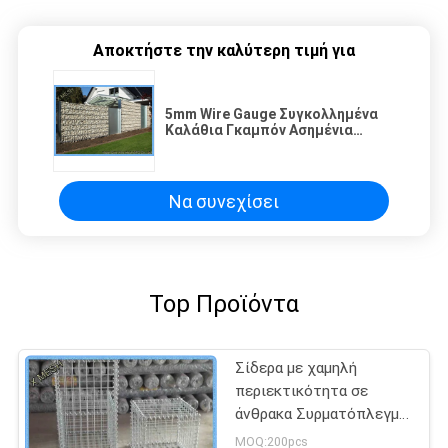
Αποκτήστε την καλύτερη τιμή για
5mm Wire Gauge Συγκολλημένα
Καλάθια Γκαμπόν Ασημένια
Galfan Για Αρχιτεκτονική
Επένδυση
Να συνεχίσει
Top Προϊόντα
Σίδερα με χαμηλή
περιεκτικότητα σε
άνθρακα Συρματόπλεγμα
Συρμάτινα καλώδια
MOQ:200pcs