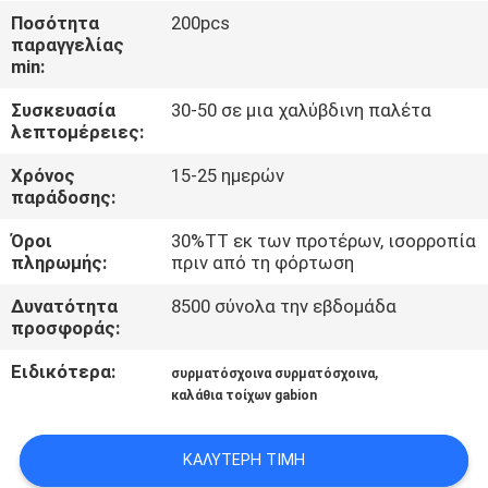
ΈΛΕΓΧΟΣ
Ποσότητα
200pcs
παραγγελίας
min:
ΜΑΣ
Συσκευασία
30-50 σε μια χαλύβδινη παλέτα
ΕΛΆΤΕ
λεπτομέρειες:
ΣΕ
Χρόνος
15-25 ημερών
ΕΠΑΦΉ
παράδοσης:
ΜΕ
Όροι
30%TT εκ των προτέρων, ισορροπία
πληρωμής:
πριν από τη φόρτωση
ΖΗΤΉΣΤΕ
Δυνατότητα
8500 σύνολα την εβδομάδα
προσφοράς:
ΈΝΑ
ΑΠΌΣΠΑΣΜΑ
Ειδικότερα:
,
συρματόσχοινα συρματόσχοινα
καλάθια τοίχων gabion
SITEMAP
ΚΑΛΎΤΕΡΗ ΤΙΜΉ