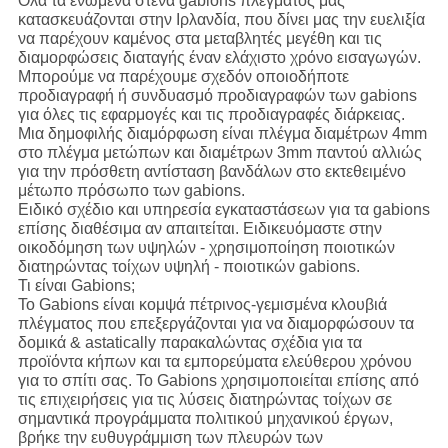
Όλα τα ενωμένα στενά gabions πλέγματός μας
κατασκευάζονται στην Ιρλανδία, που δίνει μας την ευελιξία
να παρέχουν καμένος στα μεταβλητές μεγέθη και τις
διαμορφώσεις διαταγής έναν ελάχιστο χρόνο εισαγωγών.
Μπορούμε να παρέχουμε σχεδόν οποιοδήποτε
προδιαγραφή ή συνδυασμό προδιαγραφών των gabions
για όλες τις εφαρμογές και τις προδιαγραφές διάρκειας.
Μια δημοφιλής διαμόρφωση είναι πλέγμα διαμέτρων 4mm
στο πλέγμα μετώπων και διαμέτρων 3mm παντού αλλιώς
για την πρόσθετη αντίσταση βανδάλων στο εκτεθειμένο
μέτωπο πρόσωπο των gabions.
Ειδικό σχέδιο και υπηρεσία εγκαταστάσεων για τα gabions
επίσης διαθέσιμα αν απαιτείται. Ειδικευόμαστε στην
οικοδόμηση των υψηλών - χρησιμοποίηση ποιοτικών
διατηρώντας τοίχων υψηλή - ποιοτικών gabions.
Τι είναι Gabions;
Το Gabions είναι κομψά πέτρινος-γεμισμένα κλουβιά
πλέγματος που επεξεργάζονται για να διαμορφώσουν τα
δομικά & astatically παρακαλώντας σχέδια για τα
προϊόντα κήπων και τα εμπορεύματα ελεύθερου χρόνου
για το σπίτι σας. Το Gabions χρησιμοποιείται επίσης από
τις επιχειρήσεις για τις λύσεις διατηρώντας τοίχων σε
σημαντικά προγράμματα πολιτικού μηχανικού έργων,
βρήκε την ευθυγράμμιση των πλευρών των