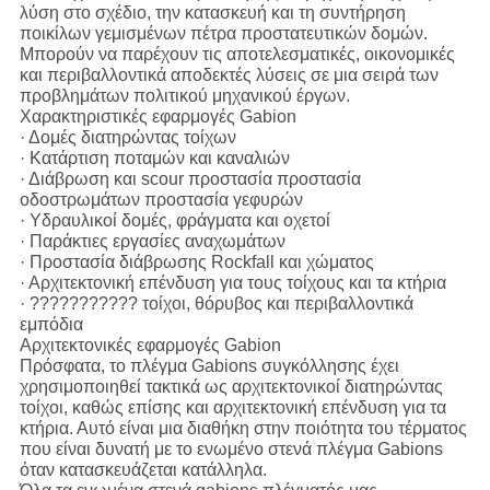
λύση στο σχέδιο, την κατασκευή και τη συντήρηση
ποικίλων γεμισμένων πέτρα προστατευτικών δομών.
Μπορούν να παρέχουν τις αποτελεσματικές, οικονομικές
και περιβαλλοντικά αποδεκτές λύσεις σε μια σειρά των
προβλημάτων πολιτικού μηχανικού έργων.
Χαρακτηριστικές εφαρμογές Gabion
· Δομές διατηρώντας τοίχων
· Κατάρτιση ποταμών και καναλιών
· Διάβρωση και scour προστασία προστασία
οδοστρωμάτων προστασία γεφυρών
· Υδραυλικοί δομές, φράγματα και οχετοί
· Παράκτιες εργασίες αναχωμάτων
· Προστασία διάβρωσης Rockfall και χώματος
· Αρχιτεκτονική επένδυση για τους τοίχους και τα κτήρια
· ??????????? τοίχοι, θόρυβος και περιβαλλοντικά
εμπόδια
Αρχιτεκτονικές εφαρμογές Gabion
Πρόσφατα, το πλέγμα Gabions συγκόλλησης έχει
χρησιμοποιηθεί τακτικά ως αρχιτεκτονικοί διατηρώντας
τοίχοι, καθώς επίσης και αρχιτεκτονική επένδυση για τα
κτήρια. Αυτό είναι μια διαθήκη στην ποιότητα του τέρματος
που είναι δυνατή με το ενωμένο στενά πλέγμα Gabions
όταν κατασκευάζεται κατάλληλα.