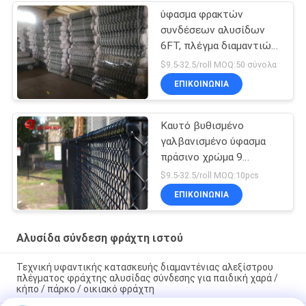
ύφασμα φρακτών
συνδέσεων αλυσίδων
6FT, πλέγμα διαμαντιών
που περιφράζει το
$9.5-32.5/roll MOQ:50 σύνολα
χαμηλό καλώδιο σιδήρου
ΕΠΙΚΟΙΝΩΝΊΑ
άνθρακα
Καυτό βυθισμένο
γαλβανισμένο ύφασμα
πράσινο χρώμα 9
φρακτών συνδέσεων
$9.5-32.5/roll MOQ:10pcs
αλυσίδων 6 ποδιών
ΕΠΙΚΟΙΝΩΝΊΑ
μετρητής
Αλυσίδα σύνδεση φράχτη ιστού
Τεχνική υφαντικής κατασκευής διαμαντένιας αλεξίστρου
πλέγματος φράχτης αλυσίδας σύνδεσης για παιδική χαρά /
κήπο / πάρκο / οικιακό φράχτη