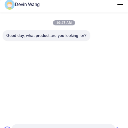
Devin Wang
Galvanized Diamond Wire Mesh Fence Roll Tennis Court
Fencing Products
Προσαρμοσμένο βιώσιμο χονδρικό σκόνη ψεκασμένο PVC
10:47 AM
επικαλυμμένο φράχτη αλυσίδας σύνδεσης φράχτη κυκλώνας
συρματόπλεγμα φράχτη για πεδία μπέιζμπολ
Good day, what product are you looking for?
Λαϊκή κατηγορία
Όλα
Επεκτάθηκε 
Διάτρητο 
Μεταλλικό Πλέγμα
Μεταλλικό Πλέγμα
Μεταλλικό Σύρμα 
Σύρμα Μηχανής 
Ματιών
Των Ματιών
Ματιών Προσωρινή 
Δομικά Πλέγμα
Περίφραξη
Αλυσίδα Σύνδεση 
Επιτροπές 
Φράχτη Ιστού
Φρακτών 
Πλέγματος 