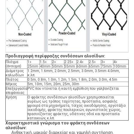
Προδιαγραφή περίφραξης συνδέσεων αλυσίδων:
Πλέγμα
1»
1.5»
2»
2.25»
2.4»
2.5»
3»
4»
(άνοιγμα)
25mm
40mm
50mm
55mm
60mm
65mm
75mm
100mm
Διάμετρος
1.2mm, 1.6mm, 2.0mm, 2.5mm, 3.0mm, 3.5mm 4.0mm,
καλωδίων
κ.λπ.
Πλάτος
0.5m, 0.8m, 1.0m, 1.2m, 1.5m, 1.8m, 2.0m, 3.0m, 4.5m
Μήκος
5m, 10m, 15m, 20m, 25m, 30m
Επεξεργασία
PVC που ντύνεται ή καυτή εμβύθιση που γαλβανίζεται
επιφάνειας
Χρήση
Ο φράκτης συνδέσεων αλυσίδων χρησιμοποιείται
ευρέως ως τρόπος ταχύτητας, προστασία, ασφαλής
φρουρά στα μηχανήματα, τοίχος οικοδόμησης, εργοτάξιο
οικοδομής, φράκτης πουλερικών, αγωνιστικός χώρος,
πρασινίζοντας φράκτης, υδάτινες οδοί και προστασία
κατοικιών, κ.λπ.
Χαρακτηριστικό γνώρισμα του φράκτη συνδέσεων
αλυσίδων:
Ανθεκτική, μακράς διαρκείας και χαμηλή συντήρηση.