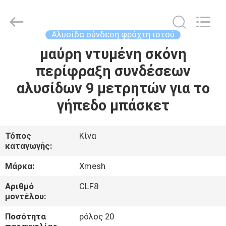
Qijie
Wire
Mesh
MFG
Co.,
Αλυσίδα σύνδεση φράχτη ιστού
Ltd.
All
Rights
μαύρη ντυμένη σκόνη
ΣΠΊΤΙ
Reserved.
περίφραξη συνδέσεων
ΠΡΟΪΌΝΤΑ
αλυσίδων 9 μετρητών για το
γήπεδο μπάσκετ
ΠΕΡΊΠΟΥ
ΕΜΕΊΣ
Τόπος
Κίνα
καταγωγής:
ΓΎΡΟΣ
Μάρκα:
Xmesh
ΕΡΓΟΣΤΑΣΊΩΝ
Αριθμό
CLF8
μοντέλου:
ΠΟΙΟΤΙΚΌΣ
Ποσότητα
ρόλος 20