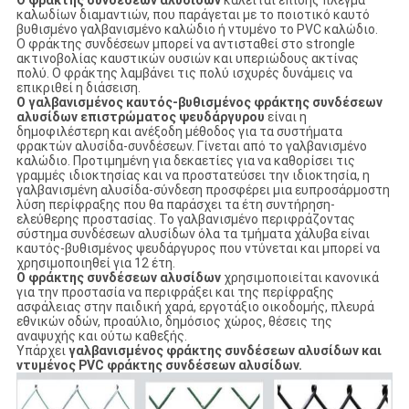
Ο φράκτης συνδέσεων αλυσίδων
καλείται επίσης πλέγμα
καλωδίων διαμαντιών, που παράγεται με το ποιοτικό καυτό
βυθισμένο γαλβανισμένο καλώδιο ή ντυμένο το PVC καλώδιο.
Ο φράκτης συνδέσεων μπορεί να αντισταθεί στο strongle
ακτινοβολίας καυστικών ουσιών και υπεριώδους ακτίνας
πολύ. Ο φράκτης λαμβάνει τις πολύ ισχυρές δυνάμεις να
επικριθεί η διάσειση.
Ο γαλβανισμένος καυτός-βυθισμένος φράκτης συνδέσεων
αλυσίδων επιστρώματος ψευδάργυρου
είναι η
δημοφιλέστερη και ανέξοδη μέθοδος για τα συστήματα
φρακτών αλυσίδα-συνδέσεων. Γίνεται από το γαλβανισμένο
καλώδιο. Προτιμημένη για δεκαετίες για να καθορίσει τις
γραμμές ιδιοκτησίας και να προστατεύσει την ιδιοκτησία, η
γαλβανισμένη αλυσίδα-σύνδεση προσφέρει μια ευπροσάρμοστη
λύση περίφραξης που θα παράσχει τα έτη συντήρηση-
ελεύθερης προστασίας. Το γαλβανισμένο περιφράζοντας
σύστημα συνδέσεων αλυσίδων όλα τα τμήματα χάλυβα είναι
καυτός-βυθισμένος ψευδάργυρος που ντύνεται και μπορεί να
χρησιμοποιηθεί για 12 έτη.
Ο φράκτης συνδέσεων αλυσίδων
χρησιμοποιείται κανονικά
για την προστασία να περιφράξει και της περίφραξης
ασφάλειας στην παιδική χαρά, εργοτάξιο οικοδομής, πλευρά
εθνικών οδών, προαύλιο, δημόσιος χώρος, θέσεις της
αναψυχής και ούτω καθεξής.
Υπάρχει
γαλβανισμένος φράκτης συνδέσεων αλυσίδων και
ντυμένος PVC φράκτης συνδέσεων αλυσίδων.