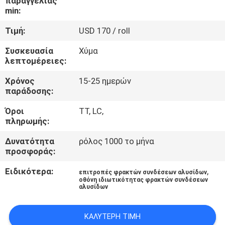
παραγγελίας
ΈΛΕΓΧΟΣ
min:
Τιμή:
USD 170 / roll
ΜΑΣ
Συσκευασία
Χύμα
ΕΛΆΤΕ
λεπτομέρειες:
ΣΕ
Χρόνος
15-25 ημερών
ΕΠΑΦΉ
παράδοσης:
ΜΕ
Όροι
TT, LC,
πληρωμής:
ΖΗΤΉΣΤΕ
Δυνατότητα
ρόλος 1000 το μήνα
προσφοράς:
ΈΝΑ
ΑΠΌΣΠΑΣΜΑ
Ειδικότερα:
,
επιτροπές φρακτών συνδέσεων αλυσίδων
οθόνη ιδιωτικότητας φρακτών συνδέσεων
αλυσίδων
SITEMAP
ΚΑΛΎΤΕΡΗ ΤΙΜΉ