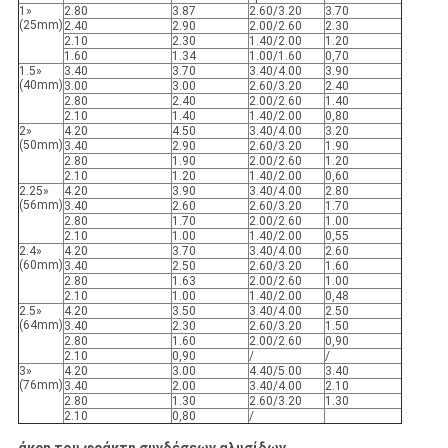
1»
2.80
3.87
2.60/3.20
3.70
(25mm)
2.40
2.90
2.00/2.60
2.30
2.10
2.30
1.40/2.00
1.20
1.60
1.34
1.00/1.60
0,70
1.5»
3.40
3.70
3.40/4.00
3.90
(40mm)
3.00
3.00
2.60/3.20
2.40
2.80
2.40
2.00/2.60
1.40
2.10
1.40
1.40/2.00
0,80
2»
4.20
4.50
3.40/4.00
3.20
(50mm)
3.40
2.90
2.60/3.20
1.90
2.80
1.90
2.00/2.60
1.20
2.10
1.20
1.40/2.00
0,60
2.25»
4.20
3.90
3.40/4.00
2.80
(56mm)
3.40
2.60
2.60/3.20
1.70
2.80
1.70
2.00/2.60
1.00
2.10
1.00
1.40/2.00
0,55
2.4»
4.20
3.70
3.40/4.00
2.60
(60mm)
3.40
2.50
2.60/3.20
1.60
2.80
1.63
2.00/2.60
1.00
2.10
1.00
1.40/2.00
0,48
2.5»
4.20
3.50
3.40/4.00
2.50
(64mm)
3.40
2.30
2.60/3.20
1.50
2.80
1.60
2.00/2.60
0,90
2.10
0,90
/
/
3»
4.20
3.00
4.40/5.00
3.40
(76mm)
3.40
2.00
3.40/4.00
2.10
2.80
1.30
2.60/3.20
1.30
2.10
0,80
/