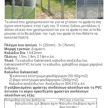
Τα υλικά που χρησιμοποιούνται για να χτίσουν το φράκτη σας
έχουν επιπτώσεις στην τιμή του. Ο τύπος ξύλου, μετάλλου, ή
άλλου υλικού που χρησιμοποιείται για το φράκτη σας είτε θα
μειώσει είτε θα αυξήσει την τιμή του φράκτη που θέλετε να
εγκαταστήσετε.
Πλέγμα που ανοίγει
: 1» (25mm) - 3» (76mm)
Μορφή τρυπών
: Διαμάντι
Καλώδιο Dia
: 1.64.2mm
Πλάτος
: 1.5m, 1.8m, 2.14m κ.λπ.
Υλικό
: Το καλώδιο Galvanzied, καλώδιο ανοξείδωτου,
Galvanzied+PVC έντυσε το καλώδιο, χαλύβδινο σύρμα χαμηλού
άνθρακα
Καλώδιο Galvanzied:
1)
κανονικό επίστρωμα ψευδάργυρου (50-60g/m2)
2) βαρύ επίστρωμα ψευδάργυρου (260g/m2)
Καλώδιο ανοξείδωτου: Ανοξείδωτο 304.316 κ.λπ.
Ο γαλβανισμένοι φράκτης συνδέσεων αλυσίδων και το PVC
έντυσαν το κύριο specificatin φρακτών συνδέσεων
αλυσίδων ως εξής:
Πλέγμα
Καυτός που βυθίζεται
PVC που ντύνεται
Καλώδιο Dia. (χιλ.)
Βάρος kg/m ²
Καλώδιο Dia.
Βάρος kg/m ²
πριν κατόπιν