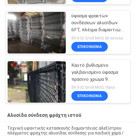
ύφασμα φρακτών
συνδέσεων αλυσίδων
6FT, πλέγμα διαμαντιών
που περιφράζει το
$9.5-32.5/roll MOQ:50 σύνολα
χαμηλό καλώδιο σιδήρου
ΕΠΙΚΟΙΝΩΝΊΑ
άνθρακα
Καυτό βυθισμένο
γαλβανισμένο ύφασμα
πράσινο χρώμα 9
φρακτών συνδέσεων
$9.5-32.5/roll MOQ:10pcs
αλυσίδων 6 ποδιών
ΕΠΙΚΟΙΝΩΝΊΑ
μετρητής
Αλυσίδα σύνδεση φράχτη ιστού
Τεχνική υφαντικής κατασκευής διαμαντένιας αλεξίστρου
πλέγματος φράχτης αλυσίδας σύνδεσης για παιδική χαρά /