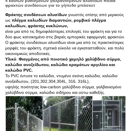
4 καυτών βυθισμένων γαλβανισμένων αλυσίδων πόδια
φρακτών συνδέσεων για το γήπεδο μπάσκετ
Φράκτης συνδέσεων αλυσίδων
γνωστός επίσης από μερικούς
ως
πλέγμα καλωδίων διαμαντιών, ρομβικό πλέγμα
καλωδίων, φράκτης κυκλώνων,
είναι μια από τις δημοφιλέστερες επιλογές του φράκτη και για το
δύο φως κατοικημένο στις βαριές εμπορικές εφαρμογές φρακτών.
Ο φράκτης συνδέσεων αλυσίδων είναι μια από τις πρακτικότερες
μορφές του φράκτη, σχετικά εύκολο να εγκατασταθούν, και πολύ
οικονομικώς αποδοτικές.
Υλικό
:
Φιαγμένος από ποιοτικό χαμηλό χαλύβδινο σύρμα,
καλώδιο ανοξείδωτου, καλώδιο κραμάτων αργιλίου και
καλώδιο PVC.
Το PVC έντυσε το καλώδιο, ντυμένο σκόνη καλώδιο, καλώδιο
ανοξείδωτου, (201,302,304,304L, 316, 316L),
υψηλής ποιότητας low-carbon χαλύβδινο σύρμα, γαλβανισμένο
χαλύβδινο σύρμα, καλώδιο σιδήρου και ούτω καθεξής.