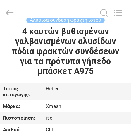
Qijie
Wire
Mesh
MFG
Co.,
Αλυσίδα σύνδεση φράχτη ιστού
Ltd.
All
Rights
4 καυτών βυθισμένων
ΣΠΊΤΙ
Reserved.
γαλβανισμένων αλυσίδων
ΠΡΟΪΌΝΤΑ
πόδια φρακτών συνδέσεων
για τα πρότυπα γήπεδο
ΠΕΡΊΠΟΥ
μπάσκετ A975
ΕΜΕΊΣ
Τόπος
Hebei
καταγωγής:
ΓΎΡΟΣ
ΕΡΓΟΣΤΑΣΊΩΝ
Μάρκα:
Xmesh
Πιστοποίηση:
iso
ΠΟΙΟΤΙΚΌΣ
Αριθμό
CLF