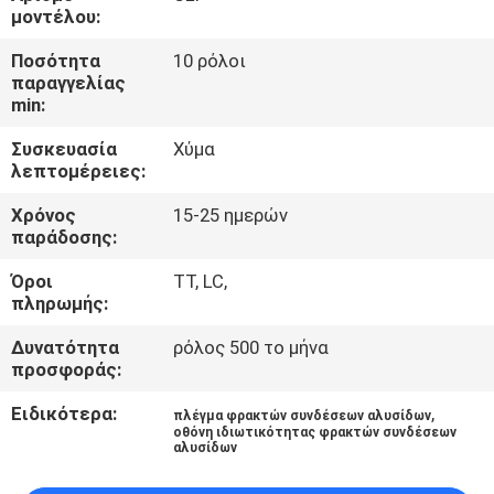
ΈΛΕΓΧΟΣ
μοντέλου:
Ποσότητα
10 ρόλοι
ΜΑΣ
παραγγελίας
min:
ΕΛΆΤΕ
Συσκευασία
Χύμα
ΣΕ
λεπτομέρειες:
ΕΠΑΦΉ
Χρόνος
15-25 ημερών
ΜΕ
παράδοσης:
Όροι
TT, LC,
ΖΗΤΉΣΤΕ
πληρωμής:
ΈΝΑ
Δυνατότητα
ρόλος 500 το μήνα
προσφοράς:
ΑΠΌΣΠΑΣΜΑ
Ειδικότερα:
,
πλέγμα φρακτών συνδέσεων αλυσίδων
οθόνη ιδιωτικότητας φρακτών συνδέσεων
SITEMAP
αλυσίδων