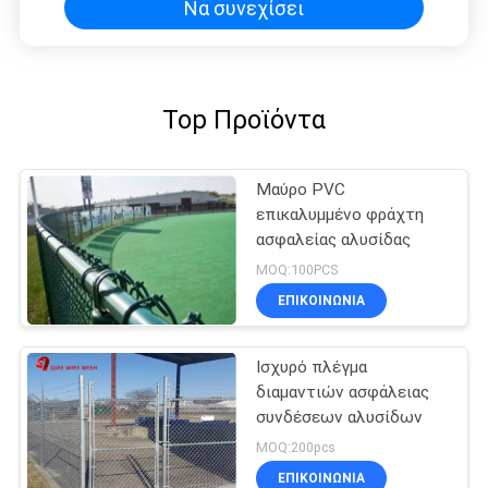
Να συνεχίσει
Top Προϊόντα
Μαύρο PVC
επικαλυμμένο φράχτη
ασφαλείας αλυσίδας
MOQ:100PCS
ΕΠΙΚΟΙΝΩΝΊΑ
Ισχυρό πλέγμα
διαμαντιών ασφάλειας
συνδέσεων αλυσίδων
MOQ:200pcs
ΕΠΙΚΟΙΝΩΝΊΑ