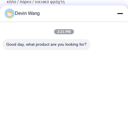
κήπο / πάρκο / οικιακό φράχτη
Devin Wang
Galvanized Diamond Wire Mesh Fence Roll Tennis Court
Fencing Products
Προσαρμοσμένο βιώσιμο χονδρικό σκόνη ψεκασμένο PVC
2:21 PM
επικαλυμμένο φράχτη αλυσίδας σύνδεσης φράχτη κυκλώνας
συρματόπλεγμα φράχτη για πεδία μπέιζμπολ
Good day, what product are you looking for?
Λαϊκή κατηγορία
Όλα
Επεκτάθηκε 
Διάτρητο 
Μεταλλικό Πλέγμα
Μεταλλικό Πλέγμα
Μεταλλικό Σύρμα 
Σύρμα Μηχανής 
Ματιών
Των Ματιών
Ματιών Προσωρινή 
Δομικά Πλέγμα
Περίφραξη
Αλυσίδα Σύνδεση 
Επιτροπές 