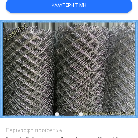
ΚΑΛΎΤΕΡΗ ΤΙΜΉ
PRIVACY
POLICY
Περιγραφή προϊόντων