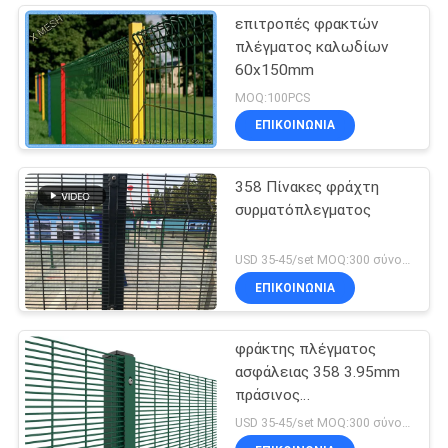
επιτροπές φρακτών
πλέγματος καλωδίων
60x150mm
MOQ:100PCS
ΕΠΙΚΟΙΝΩΝΊΑ
358 Πίνακες φράχτη
συρματόπλεγματος
USD 35-45/set MOQ:300 σύνολα
ΕΠΙΚΟΙΝΩΝΊΑ
φράκτης πλέγματος
ασφάλειας 358 3.95mm
πράσινος
χρωματισμένος
USD 35-45/set MOQ:300 σύνολα