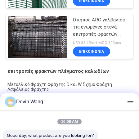
ΕΠΙΚΟΙΝΩΝΊΑ
Ο κήπος ARC γαλβάνισε
τις ενωμένες στενά
επιτροπές φρακτών
καλωδίων 2400w Χ
USD 35-45/set MOQ:100pcs
1200h
ΕΠΙΚΟΙΝΩΝΊΑ
επιτροπές φρακτών πλέγματος καλωδίων
Μεταλλικό Φράχτη Φράχτης D και W Σχήμα Φράχτη
Ασφάλειας Φράχτης
Devin Wang
Συσκευές φράχτη περίφραξης για τηλεπικοινωνιακό σταθμό
πύργου με ζεστό galvanized DIP
Τετράγωνο χάλυβα Αντιανυψωτικό 358 Φράχτης Wire Mesh
10:06 AM
Ασφάλεια AntiClimb Steel Φράχτης υψηλής ασφάλειας
φράχτες Mesh Wire Fencing
Good day, what product are you looking for?