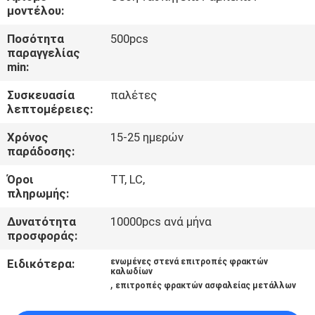
ΈΛΕΓΧΟΣ
μοντέλου:
Ποσότητα
500pcs
ΜΑΣ
παραγγελίας
min:
ΕΛΆΤΕ
Συσκευασία
παλέτες
ΣΕ
λεπτομέρειες:
ΕΠΑΦΉ
Χρόνος
15-25 ημερών
ΜΕ
παράδοσης:
Όροι
TT, LC,
ΖΗΤΉΣΤΕ
πληρωμής:
ΈΝΑ
Δυνατότητα
10000pcs ανά μήνα
προσφοράς:
ΑΠΌΣΠΑΣΜΑ
Ειδικότερα:
ενωμένες στενά επιτροπές φρακτών
καλωδίων
,
SITEMAP
επιτροπές φρακτών ασφαλείας μετάλλων