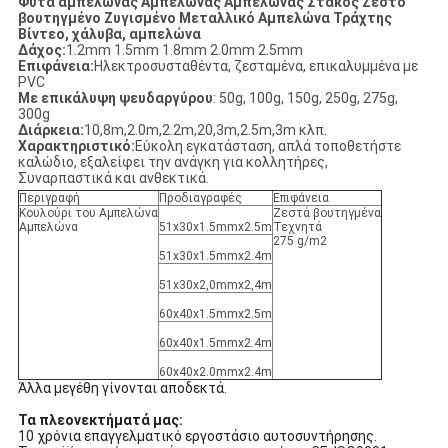
Φυτά αμπελώνας Αμπελώνας Αμπελώνας Στάκος Ζεστό
βουτηγμένο Ζυγισμένο Μεταλλικό Αμπελώνα Τράχτης
Βίντεο, χάλυβα, αμπελώνα
Δάχος:
1.2mm 1.5mm 1.8mm 2.0mm 2.5mm
Επιφάνεια:
Ηλεκτροσυσταθέντα, ζεσταμένα, επικαλυμμένα με
PVC
Με επικάλυψη ψευδαργύρου
: 50g, 100g, 150g, 250g, 275g,
300g
Διάρκεια:
10,8m,2.0m,2.2m,20,3m,2.5m,3m κλπ.
Χαρακτηριστικό:
Εύκολη εγκατάσταση, απλά τοποθετήστε
καλώδιο, εξαλείφει την ανάγκη για κολλητήρες,
Συναρπαστικά και ανθεκτικά.
Περιγραφή
Προδιαγραφές
Επιφάνεια
Κουλούρι του Αμπελώνα
Ζεστά βουτηγμένα
Αμπελώνα
51x30x1.5mmx2.5m
Τεχνητά
275 g/m2
51x30x1.5mmx2.4m
51x30x2,0mmx2,4m
60x40x1.5mmx2.5m
60x40x1.5mmx2.4m
60x40x2.0mmx2.4m
Άλλα μεγέθη γίνονται αποδεκτά.
Τα πλεονεκτήματά μας:
10 χρόνια επαγγελματικό εργοστάσιο αυτοσυντήρησης.