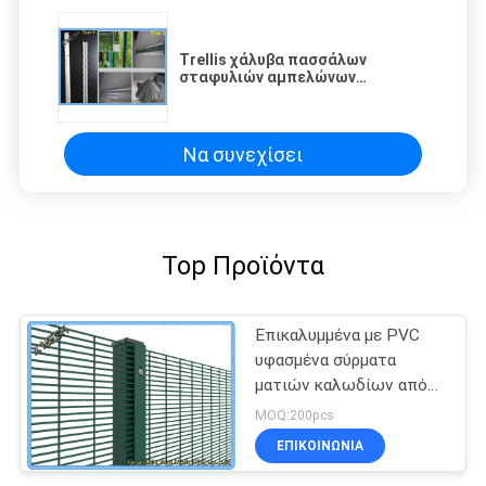
Trellis χάλυβα πασσάλων
σταφυλιών αμπελώνων
εγκαταστάσεων αμπέλων
ταχυδρομεί καυτό που βυθίζεται
γαλβανισμένος
Να συνεχίσει
Top Προϊόντα
Επικαλυμμένα με PVC
υφασμένα σύρματα
ματιών καλωδίων από
γαλβανισμένο πυρήνα
MOQ:200pcs
πυρήνα για φυλακή
ΕΠΙΚΟΙΝΩΝΊΑ