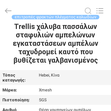
Qijie
Wire
Mesh
MFG
Co.,
επιτροπές φρακτών πλέγματος καλωδίων
Ltd.
All
Rights
Trellis χάλυβα πασσάλων
ΣΠΊΤΙ
Reserved.
σταφυλιών αμπελώνων
ΠΡΟΪΌΝΤΑ
εγκαταστάσεων αμπέλων
ταχυδρομεί καυτό που
ΠΕΡΊΠΟΥ
βυθίζεται γαλβανισμένος
ΕΜΕΊΣ
Τόπος
Hebei, Κίνα
καταγωγής:
ΓΎΡΟΣ
ΕΡΓΟΣΤΑΣΊΩΝ
Μάρκα:
Xmesh
Πιστοποίηση:
SGS
ΠΟΙΟΤΙΚΌΣ
Αριθμό
Θέση ναυπηγείων αμπέλων