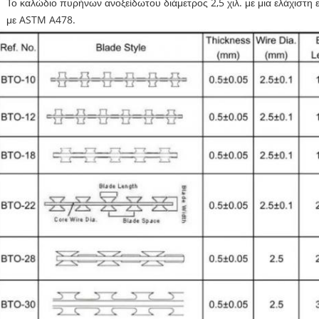
Το καλώδιο πυρήνων ανοξείδωτου διάμετρος 2,5 χιλ. με μια ελάχιστ
με ASTM A478.