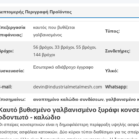
Λεπτομερής Περιγραφή Προϊόντος
Επεξεργασία
καυτός που βυθίζεται
Τύπος:
επιφάνειας:
γαλβανισμένος
56 βρόχοι, 33 βρόχοι, 55 βρόχοι,
Βρόχοι:
Συνδετήρες:
144 βρόχοι
Εσωτερικό αδιάβροχο έγγραφο
Συσκευασία:
Υλικό:
-mail:
devin@industrialmetalmesh.com
Whatsapp:
Επισημαίνω:
ανοπτημένο καλώδιο συνδέσεων
,
γαλβανισμένο 
Καυτό βυθισμένο γαλβανισμένο ξυράφι κονσε
οδοντωτό - καλώδιο
Οι σπείρες κονσερτινών είναι η δημοφιλέστερη περίφραξη υψηλής ασφαλε
ποιότητας ασφάλεια κατοικιών. Δύο κύριοι τύποι διαθέσιμοι για τις σπείρ