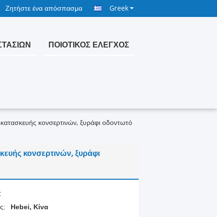
Ζητήστε ένα απόσπασμα
Greek
ΣΤΑΣΊΩΝ
ΠΟΙΟΤΙΚΌΣ ΈΛΕΓΧΟΣ
κατασκευής κονσερτινών, ξυράφι οδοντωτό
κευής κονσερτινών, ξυράφι
:
ς:
Hebei, Κίνα