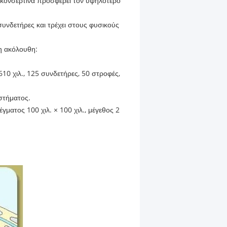
η κονσερτίνα προσφέρει τον υψηλότερο
υνδετήρες και τρέχει στους φυσικούς
 η ακόλουθη:
610 χιλ., 125 συνδετήρες, 50 στροφές,
αστήματος.
ατος 100 χιλ. × 100 χιλ., μέγεθος 2