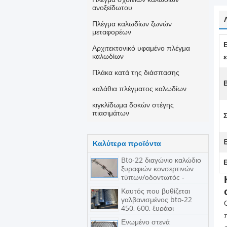
ανοξείδωτου
Πλέγμα καλωδίων ζωνών
μεταφορέων
Αρχιτεκτονικό υφαμένο πλέγμα
καλωδίων
Πλάκα κατά της διάσπασης
καλάθια πλέγματος καλωδίων
κιγκλίδωμα δοκών στέγης
πιασιμάτων
E
Καλύτερα προϊόντα
Bto-22 διαγώνιο καλώδιο
ξυραφιών κονσερτινών
τύπων/οδοντωτός -
φράκτης ασφαλείας
Καυτός που βυθίζεται
καλωδίων
γαλβανισμένος bto-22
450, 600, ξυράφι
κονσερτινών οδοντωτό -
Ενωμένο στενά
καλώδιο