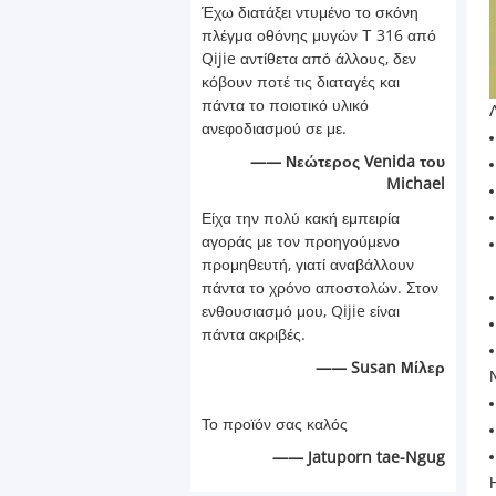
Έχω διατάξει ντυμένο το σκόνη
πλέγμα οθόνης μυγών Τ 316 από
Qijie αντίθετα από άλλους, δεν
κόβουν ποτέ τις διαταγές και
πάντα το ποιοτικό υλικό
ανεφοδιασμού σε με.
—— Νεώτερος Venida του
Michael
Είχα την πολύ κακή εμπειρία
αγοράς με τον προηγούμενο
προμηθευτή, γιατί αναβάλλουν
πάντα το χρόνο αποστολών. Στον
ενθουσιασμό μου, Qijie είναι
πάντα ακριβές.
—— Susan Μίλερ
Το προϊόν σας καλός
—— Jatuporn tae-Ngug