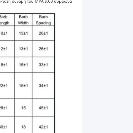
η εκτατή δύναμη του MPA 9,68 σύμφωνα