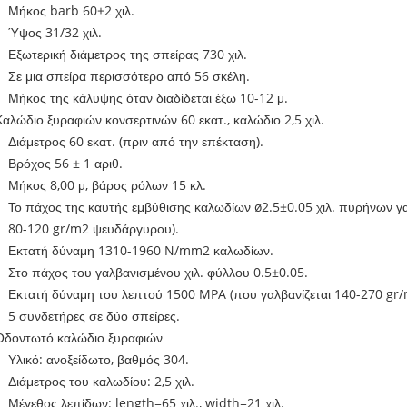
Μήκος barb 60±2 χιλ.
Ύψος 31/32 χιλ.
Εξωτερική διάμετρος της σπείρας 730 χιλ.
Σε μια σπείρα περισσότερο από 56 σκέλη.
Μήκος της κάλυψης όταν διαδίδεται έξω 10-12 μ.
Καλώδιο ξυραφιών κονσερτινών 60 εκατ., καλώδιο 2,5 χιλ.
Διάμετρος 60 εκατ. (πριν από την επέκταση).
Βρόχος 56 ± 1 αριθ.
Μήκος 8,00 μ, βάρος ρόλων 15 κλ.
Το πάχος της καυτής εμβύθισης καλωδίων ø2.5±0.05 χιλ. πυρήνων γ
80-120 gr/m2 ψευδάργυρου).
Εκτατή δύναμη 1310-1960 N/mm2 καλωδίων.
Στο πάχος του γαλβανισμένου χιλ. φύλλου 0.5±0.05.
Εκτατή δύναμη του λεπτού 1500 MPA (που γαλβανίζεται 140-270 gr/
5 συνδετήρες σε δύο σπείρες.
Οδοντωτό καλώδιο ξυραφιών
Υλικό:
ανοξείδωτο, βαθμός 304.
Διάμετρος του καλωδίου:
2,5 χιλ.
Μέγεθος λεπίδων:
length=65 χιλ., width=21 χιλ.