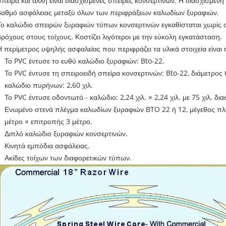
σπείρα και άλλη είναι διασχισμένες σπείρες κονσερτινών. Η διασχισμέν
βαθμό ασφάλειας μεταξύ όλων των περιφράξεων καλωδίων ξυραφιών.
Το καλώδιο σπειρών ξυραφιών τύπων κονσερτινών εγκαθίσταται χωρίς σ
βρόχους στους τοίχους. Κοστίζει λιγότεροι με την εύκολη εγκατάσταση.
Η περίμετρος υψηλής ασφαλείας που περιφράζει τα υλικά στοιχεία είναι
Το PVC έντυσε το ευθύ καλώδιο ξυραφιών:
Bto-22.
Το PVC έντυσε τη σπειροειδή σπείρα κονσερτινών:
Bto-22, διάμετρος 
καλώδιο πυρήνων: 2,60 χιλ.
Το PVC έντυσε οδοντωτό - καλώδιο:
2,24 χιλ. × 2,24 χιλ. με 75 χιλ. δι
Ενωμένο στενά πλέγμα καλωδίων ξυραφιών BTO 22 ή 12, μέγεθος πλέγμ
μέτρο × επιτροπής 3 μέτρο.
Διπλό καλώδιο ξυραφιών κονσερτινών.
Κινητά εμπόδια ασφάλειας.
Ακίδες τοίχων των διαφορετικών τύπων.