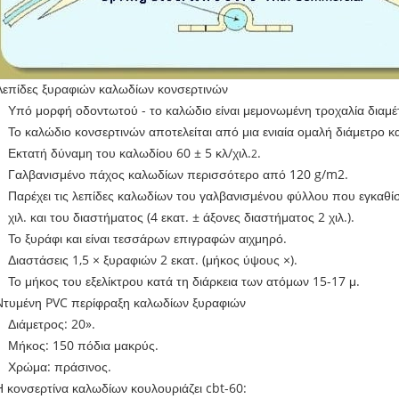
Λεπίδες ξυραφιών καλωδίων κονσερτινών
Υπό μορφή οδοντωτού - το καλώδιο είναι μεμονωμένη τροχαλία διαμέτρ
Το καλώδιο κονσερτινών αποτελείται από μια ενιαία ομαλή διάμετρο καλ
Εκτατή δύναμη του καλωδίου 60 ± 5 κλ/χιλ.
.
2
Γαλβανισμένο πάχος καλωδίων περισσότερο από 120 g/m2.
Παρέχει τις λεπίδες καλωδίων του γαλβανισμένου φύλλου που εγκαθίστ
χιλ. και του διαστήματος (4 εκατ. ± άξονες διαστήματος 2 χιλ.).
Το ξυράφι και είναι τεσσάρων επιγραφών αιχμηρό.
Διαστάσεις 1,5 × ξυραφιών 2 εκατ. (μήκος ύψους ×).
Το μήκος του εξελίκτρου κατά τη διάρκεια των ατόμων 15-17 μ.
Ντυμένη PVC περίφραξη καλωδίων ξυραφιών
Διάμετρος:
20».
Μήκος:
150 πόδια μακρύς.
Χρώμα:
πράσινος.
Η κονσερτίνα καλωδίων κουλουριάζει cbt-60: