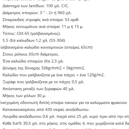
Διάστημα των λεπίδων:
100 χιλ. C/C.
Διάμετρος σπειρών:
3 " - 2» ή 960 χιλ.
Σπειροειδείς στροφές ανά σπείρα:
53 αριθ.
Μήκος τεντωμάτων ανά σπείρα:
11 μ ή 15 μ.
Τύπος:
Cbt-65 (γαλβανισμένος).
S.S dia καλωδίων 1,2 χιλ. (SS-304).
Γαλβανισμένο καλώδιο κονσερτινών (σπείρες 65cm)
Στους ρόλους 65cm διάμετρος.
Ένα καλώδιο σπειρών dia 2,3 χιλ.
Δύναμη της δύναμης 50kg/mm2 + 5kg/mm2.
Καλώδιο που γαλβανίζεται με ένα πάχος + ένα 120g/m2.
Ξυράφι που γαλβανίζεται με το πάχος 0,5 χιλ.
Απόσταση μεταξύ των ξυραφιών 40 χιλ.
Μήκος των ρόλων 30 μ.
Ενισχυμένη οδοντωτή διπλή σπείρα ταινιών για τα καλύμματα φρακτών
Κατασκευασμένος από 430 σειρές ανοξείδωτου.
Λουρίδα ανοξείδωτου 0,6 χιλ. παχιά από 25 χιλ. ευρύ πριν από την επ
Κάθε barb 30,5 χιλ. στο μήκος, στις ομάδες 4, που χωρίζονται κατά δ