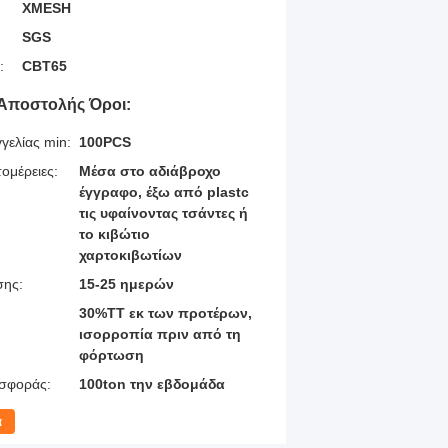
XMESH
SGS
:
CBT65
Αποστολής Όροι:
γελίας min:
100PCS
ομέρειες:
Μέσα στο αδιάβροχο
έγγραφο, έξω από plastc
τις υφαίνοντας τσάντες ή
το κιβώτιο
χαρτοκιβωτίων
σης:
15-25 ημερών
30%TT εκ των προτέρων,
ισορροπία πριν από τη
φόρτωση
σφοράς:
100ton την εβδομάδα
α