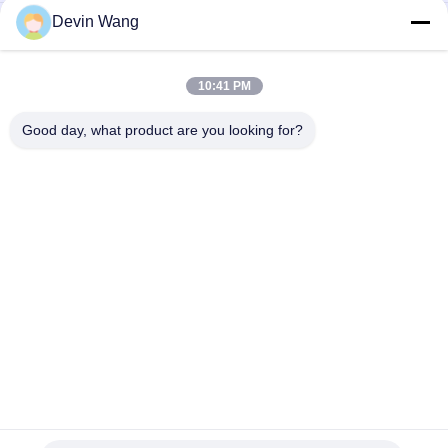
Devin Wang
Galvanized Diamond Wire Mesh Fence Roll Tennis Court
Fencing Products
Προσαρμοσμένο βιώσιμο χονδρικό σκόνη ψεκασμένο PVC
10:41 PM
επικαλυμμένο φράχτη αλυσίδας σύνδεσης φράχτη κυκλώνας
συρματόπλεγμα φράχτη για πεδία μπέιζμπολ
Good day, what product are you looking for?
Λαϊκή κατηγορία
Όλα
Επεκτάθηκε 
Διάτρητο 
Μεταλλικό Πλέγμα
Μεταλλικό Πλέγμα
Μεταλλικό Σύρμα 
Σύρμα Μηχανής 
Ματιών
Των Ματιών
Ματιών Προσωρινή 
Δομικά Πλέγμα
Περίφραξη
Αλυσίδα Σύνδεση 
Επιτροπές 
Φράχτη Ιστού
Φρακτών 
Πλέγματος 