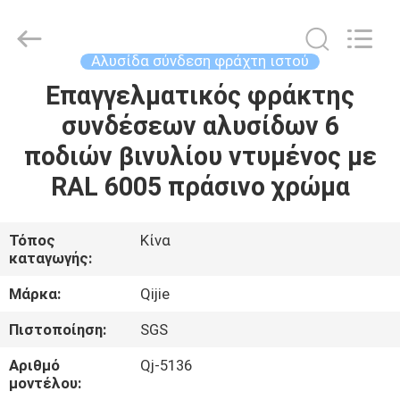
Qijie
Wire
Mesh
MFG
Co.,
Αλυσίδα σύνδεση φράχτη ιστού
Ltd.
All
Rights
Επαγγελματικός φράκτης
ΣΠΊΤΙ
Reserved.
συνδέσεων αλυσίδων 6
ΠΡΟΪΌΝΤΑ
ποδιών βινυλίου ντυμένος με
RAL 6005 πράσινο χρώμα
ΠΕΡΊΠΟΥ
ΕΜΕΊΣ
Τόπος
Κίνα
καταγωγής:
ΓΎΡΟΣ
Μάρκα:
Qijie
ΕΡΓΟΣΤΑΣΊΩΝ
Πιστοποίηση:
SGS
Αριθμό
Qj-5136
ΠΟΙΟΤΙΚΌΣ
μοντέλου: