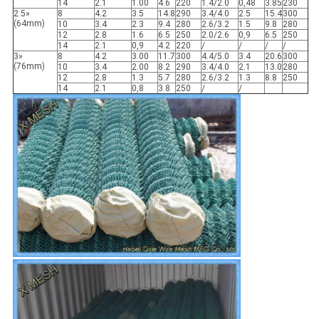
14
2.1
1.00
4.6
220
1.4/2.0
0,48
3.85
230
2.5»
8
4.2
3.5
14.8
290
3.4/4.0
2.5
15.4
300
(64mm)
10
3.4
2.3
9.4
280
2.6/3.2
1.5
9.8
280
12
2.8
1.6
6.5
250
2.0/2.6
0,9
6.5
250
14
2.1
0,9
4.2
220
/
/
/
/
3»
8
4.2
3.00
11.7
300
4.4/5.0
3.4
20.6
300
(76mm)
10
3.4
2.00
8.2
290
3.4/4.0
2.1
13.0
280
12
2.8
1.3
5.7
280
2.6/3.2
1.3
8.8
250
14
2.1
0,8
3.8
250
/
/