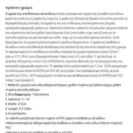
πράσινο χρώμα
Ο φράκτης συνδέσεων αλυσίδων,
επίσης καλούμενος ο φράκτης αλυσίδα-καλωδίων,
φράκτης κυκλώνων, φράκτης τυφώνα, ή φράκτης πλέγματος διαμαντιών, είναι μια από τις
δημοφιλέστερες επιλογές του φράκτη και για το δύο φως κατοικημένο στις βαριές
εμπορικές εφαρμογές φρακτών. Υφαίνεται από έναν τρόπο ότι τα καλώδια τρέχουν κάθετα
και κάμπτονται σε ένα σχέδιο τρεκλίσματος έτσι ώστε κάθε «zig» γαντζώνει με το
καλώδιο αμέσως σε μια πλευρά και κάθε «zag» με το καλώδιο αμέσως σε άλλο. Αυτό
διαμορφώνει το χαρακτηριστικό φράκτη σχεδίων διαμαντιών. Ο φράκτης συνδέσεων
αλυσίδων είναι συνηθέστερα διαθέσιμος που γαλβανίζεται που είναι ασημένιος στο χρώμα.
Το ύφασμα φρακτών συνδέσεων αλυσίδων παράγεται χαρακτηριστικά μήκος 50 στο "
ρόλων (15.24m), και ο δημοφιλέστερος τύπος είναι 6, 9, καλώδιο 11 μετρητή με το
μέγεθος πλέγματος ιντσών 2x2 (50x50mm), και είναι ιδανικός για τις βιομηχανικές και
εμπορικές εφαρμογές φρακτών. Το ύφασμα είναι γαλβανισμένο με 1,2 oz. (366 γραμμάρια)
το επίστρωμα συναντά ASTM μια 392-03 κατηγορία Ι και προσφέρουμε επίσης μερικά
μεγέθη με 2,0 oz. (610 γραμμάρια) το επίστρωμα ψευδάργυρου συναντά ASTM ένας 392
τύπος Ι (κατηγορία ΙΙ).
1.Material: χαμηλό καλώδιο σιδήρου άνθρακα, galfan ντυμένο χαλύβδινο σύρμα, galfan
ντυμένο καλώδιο σιδήρου
2.Wire
διάμετρος
: 1.8mm4mm
3.Aperture
:
1» - 4»
4.Width
:
0.55m
5.Length
:
0.5100m
6.Assortments
:
το >electro γαλβάνισε έπειτα ντυμένο το PVC φράκτη συνδέσεων αλυσίδων
>black ανοπτημένος σιδήρου φράκτης συνδέσεων αλυσίδων καλωδίων έπειτα ντυμένος
PVC
>Stainless φράκτης συνδέσεων αλυσίδων χάλυβα