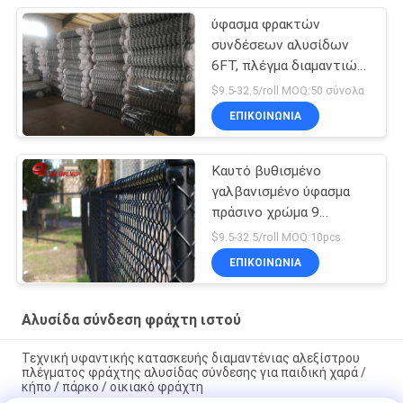
ύφασμα φρακτών
συνδέσεων αλυσίδων
6FT, πλέγμα διαμαντιών
που περιφράζει το
$9.5-32.5/roll MOQ:50 σύνολα
χαμηλό καλώδιο σιδήρου
ΕΠΙΚΟΙΝΩΝΊΑ
άνθρακα
Καυτό βυθισμένο
γαλβανισμένο ύφασμα
πράσινο χρώμα 9
φρακτών συνδέσεων
$9.5-32.5/roll MOQ:10pcs
αλυσίδων 6 ποδιών
ΕΠΙΚΟΙΝΩΝΊΑ
μετρητής
Αλυσίδα σύνδεση φράχτη ιστού
Τεχνική υφαντικής κατασκευής διαμαντένιας αλεξίστρου
πλέγματος φράχτης αλυσίδας σύνδεσης για παιδική χαρά /
κήπο / πάρκο / οικιακό φράχτη