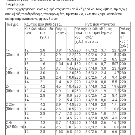
7.Application:
Εκτενώς χρησιμοποιημένος ως φράκτες για την παιδική χαρά και τους κήπους, την έξοχη
εθνική οδό, το σιδηρόδρομο, τον αερολιμένα, την κατοικία, κ.λπ. που χρησιμοποιούνται
επίσης στην αναπαραγωγή των ζώων.
Πλέγμα
Καυτός που βυθίζεται
PVC που ντύνεται
Καλώδιο
Καλώδιο
Βάρος
Ρόλος
Καλώδιο
Βάρος
Ρόλος
BWG
Dia.
kg/m2
Dia4
Dia. Πριν
kg/m2
Dia
(χιλ.)
×50 "
από/
4 "
(χιλ.)
κατόπιν
×50 "
(χιλ.)
1»
12
2.8
3.81
15.5
220
1.6/3.2
3.7
22.7
280
(25mm)
13
2.4
2.9
12.2
200
2.0/2.6
2.3
15.4
240
14
2.1
2.3
9.75
180
1.4/2.0
1.2
8.5
220
16
1.6
1.34
6.4
160
1.0/1.6
0,7
507
200
1.5»
10
3.4
3.7
14.6
280
3.4/4.0
3.9
23.7
290
(40mm)
11
3.0
3
12.0
250
2.6/3.2
2.4
14.7
280
12
2.8
2.4
10.0
230
2.0/2.6
1.4
9.4
240
14
2.1
1.4
6.2
220
1.4/2.0
0,8
5.5
220
2»
8
4.2
4.5
18.4
280
3.4/4.0
3.2
19.6
280
(50mm)
10
3.4
2.9
11.8
250
2.6/3.2
1.9
12.2
250
12
2.8
1.9
8.0
230
2.0/2.6
1.2
8.4
230
14
2.1
1.2
5.4
220
1.4/2.0
0,6
4.4
220
2.25»
8
4.2
3.9
14.8
290
3.4/4.0
2.8
17
280
(56mm)
10
3.4
2.6
10.5
280
2.6/3.2
1.7
10.8
250
12
2.8
1.7
7.3
250
2.0/2.6
1.0
7.1
230
14
2.1
1.0
4.5
220
1.4/2.0
0,55
4.3
220
2.4»
8
4.2
3.7
14.3
290
3.4/4.0
2.6
16.4
290
(62.50mm)
10
3.4
2.5
10.1
280
2.6/3.2
1.6
10.6
280
12
2.8
1.63
6.8
250
2.0/2.6
1.0
6.6
250