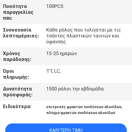
ΈΛΕΓΧΟΣ
Ποσότητα
100PCS
παραγγελίας
min:
ΜΑΣ
Συσκευασία
Κάθε ρόλος που τυλίγεται με τις
ΕΛΆΤΕ
λεπτομέρειες:
τσάντες πλαστικών ταινιών και
ΣΕ
ύφανσης
ΕΠΑΦΉ
Χρόνος
15-25 ημερών
παράδοσης:
ΜΕ
Όροι
TT, LC,
πληρωμής:
ΖΗΤΉΣΤΕ
Δυνατότητα
1500 ρόλοι την εβδομάδα
ΈΝΑ
προσφοράς:
ΑΠΌΣΠΑΣΜΑ
Ειδικότερα:
,
επιτροπές φρακτών συνδέσεων αλυσίδων
πλέγμα φρακτών συνδέσεων αλυσίδων
SITEMAP
ΚΑΛΎΤΕΡΗ ΤΙΜΉ