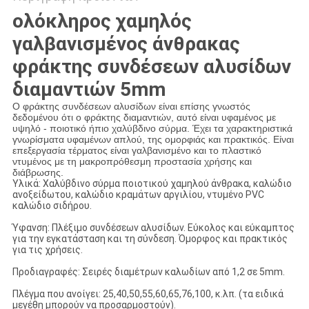
ολόκληρος χαμηλός
γαλβανισμένος άνθρακας
φράκτης συνδέσεων αλυσίδων
διαμαντιών 5mm
Ο φράκτης συνδέσεων αλυσίδων είναι επίσης γνωστός
δεδομένου ότι ο φράκτης διαμαντιών, αυτό είναι υφαμένος με
υψηλό - ποιοτικό ήπιο χαλύβδινο σύρμα. Έχει τα χαρακτηριστικά
γνωρίσματα υφαμένων απλού, της ομορφιάς και πρακτικός. Είναι
επεξεργασία τέρματος είναι γαλβανισμένο και το πλαστικό
ντυμένος με τη μακροπρόθεσμη προστασία χρήσης και
διάβρωσης.
Υλικά: Χαλύβδινο σύρμα ποιοτικού χαμηλού άνθρακα, καλώδιο
ανοξείδωτου, καλώδιο κραμάτων αργιλίου, ντυμένο PVC
καλώδιο σιδήρου.
Ύφανση: Πλέξιμο συνδέσεων αλυσίδων. Εύκολος και εύκαμπτος
για την εγκατάσταση και τη σύνδεση. Όμορφος και πρακτικός
για τις χρήσεις.
Προδιαγραφές: Σειρές διαμέτρων καλωδίων από 1,2 σε 5mm.
Πλέγμα που ανοίγει: 25,40,50,55,60,65,76,100, κ.λπ. (τα ειδικά
μεγέθη μπορούν να προσαρμοστούν).