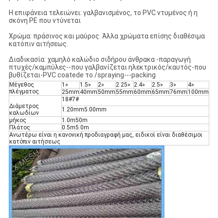
Η επιφάνεια τελειώνει: γαλβανισμένος, το PVC ντυμένος ή η
σκόνη PE που ντύνεται
Χρώμα: πράσινος και μαύρος. Άλλα χρώματα επίσης διαθέσιμα
κατόπιν αιτήσεως.
Διαδικασία: χαμηλό καλώδιο σιδήρου άνθρακα -παραγωγή
πτυχές/καμπύλες--που γαλβανίζεται ηλεκτρικός/καυτός-που
βυθίζεται-PVC coatede το /spraying---packing
Μέγεθος
1»
1.5»
2»
2.25»
2.4»
2.5»
3»
4»
πλέγματος
25mm
40mm
50mm
55mm
60mm
65mm
76mm
100mm
18#7#
Διάμετρος
1.20mm5.00mm
καλωδίων
μήκος
1.0m50m
Πλάτος
0.5m5.0m
Ανωτέρω είναι η κανονική προδιαγραφή μας, ειδικοί είναι διαθέσιμοι
κατόπιν αιτήσεως