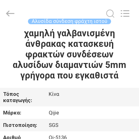
Qijie
Wire
Mesh
MFG
Co.,
Αλυσίδα σύνδεση φράχτη ιστού
Ltd.
All
Rights
χαμηλή γαλβανισμένη
ΣΠΊΤΙ
Reserved.
άνθρακας κατασκευή
ΠΡΟΪΌΝΤΑ
φρακτών συνδέσεων
αλυσίδων διαμαντιών 5mm
ΠΕΡΊΠΟΥ
γρήγορα που εγκαθιστά
ΕΜΕΊΣ
Τόπος
Κίνα
καταγωγής:
ΓΎΡΟΣ
ΕΡΓΟΣΤΑΣΊΩΝ
Μάρκα:
Qijie
Πιστοποίηση:
SGS
ΠΟΙΟΤΙΚΌΣ
Αριθμό
Qj-5136