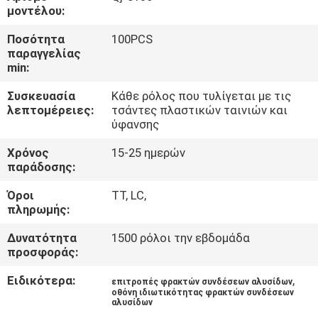
ΈΛΕΓΧΟΣ
μοντέλου:
Ποσότητα
100PCS
ΜΑΣ
παραγγελίας
min:
ΕΛΆΤΕ
Συσκευασία
Κάθε ρόλος που τυλίγεται με τις
ΣΕ
λεπτομέρειες:
τσάντες πλαστικών ταινιών και
ΕΠΑΦΉ
ύφανσης
ΜΕ
Χρόνος
15-25 ημερών
παράδοσης:
ΖΗΤΉΣΤΕ
Όροι
TT, LC,
πληρωμής:
ΈΝΑ
Δυνατότητα
1500 ρόλοι την εβδομάδα
ΑΠΌΣΠΑΣΜΑ
προσφοράς:
Ειδικότερα:
,
επιτροπές φρακτών συνδέσεων αλυσίδων
SITEMAP
οθόνη ιδιωτικότητας φρακτών συνδέσεων
αλυσίδων