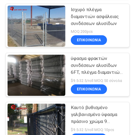
Ισχυρό πλέγμα
διαμαντιών ασφάλειας
συνδέσεων αλυσίδων
MOQ:200pcs
ΕΠΙΚΟΙΝΩΝΊΑ
ύφασμα φρακτών
συνδέσεων αλυσίδων
6FT, πλέγμα διαμαντιών
που περιφράζει το
$9.5-32.5/roll MOQ:50 σύνολα
χαμηλό καλώδιο σιδήρου
ΕΠΙΚΟΙΝΩΝΊΑ
άνθρακα
Καυτό βυθισμένο
γαλβανισμένο ύφασμα
πράσινο χρώμα 9
φρακτών συνδέσεων
$9.5-32.5/roll MOQ:10pcs