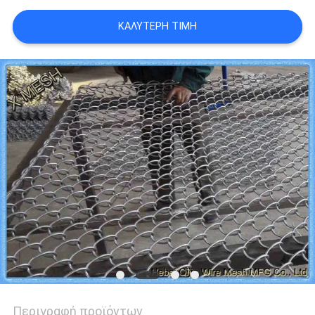
PRIVACY
ΚΑΛΎΤΕΡΗ ΤΙΜΉ
POLICY
Περιγραφή προϊόντων