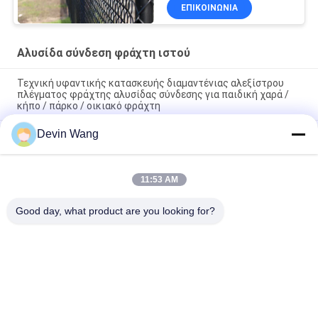
αλυσίδων 6 ποδιών
ΕΠΙΚΟΙΝΩΝΊΑ
μετρητής
Αλυσίδα σύνδεση φράχτη ιστού
Τεχνική υφαντικής κατασκευής διαμαντένιας αλεξίστρου
πλέγματος φράχτης αλυσίδας σύνδεσης για παιδική χαρά /
κήπο / πάρκο / οικιακό φράχτη
Devin Wang
Galvanized Diamond Wire Mesh Fence Roll Tennis Court
Fencing Products
Προσαρμοσμένο βιώσιμο χονδρικό σκόνη ψεκασμένο PVC
11:53 AM
επικαλυμμένο φράχτη αλυσίδας σύνδεσης φράχτη κυκλώνας
συρματόπλεγμα φράχτη για πεδία μπέιζμπολ
Good day, what product are you looking for?
Λαϊκή κατηγορία
Όλα
Επεκτάθηκε 
Διάτρητο 
Μεταλλικό Πλέγμα
Μεταλλικό Πλέγμα