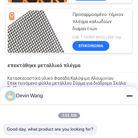
Προσαρμοσμένο τέμνον
πλέγμα καλωδίων
διαμαντιών
USD 1-10/M3 MOQ:≤200 τεμ
ΕΠΙΚΟΙΝΩΝΊΑ
επεκτάθηκε μεταλλικό πλέγμα
Κατασκευαστικό υλικό Φασάδα Καλύψιμο Αλουμινίου
Επεκτεινόμενο φύλλο μετάλλου Σύρμα για διάδρομο Σκάλα
Baffle
Devin Wang
Μαγνητική προστασία σήματος Γήρανση μεταλλικού
πλέγματος Χαλκού Επεκταμένο σύρμα πλέγματος
3:01 AM
Προσαρμοσμένο διακοσμητικό διευρυμένο μεταλλικό δίχτυ
για κομψά οικοδομικά έργα
Good day, what product are you looking for?