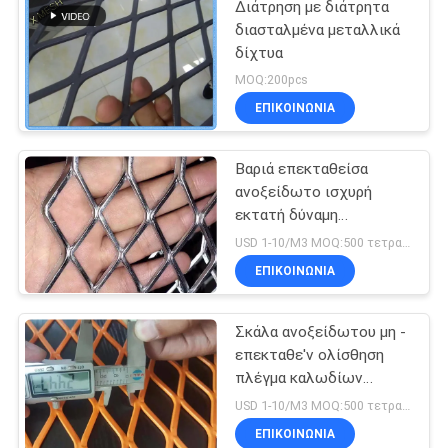
Διάτρηση με διάτρητα
διασταλμένα μεταλλικά
δίχτυα
MOQ:200pcs
ΕΠΙΚΟΙΝΩΝΊΑ
Βαριά επεκταθείσα
ανοξείδωτο ισχυρή
εκτατή δύναμη
πλέγματος μετάλλων
USD 1-10/M3 MOQ:500 τετραγωνικά μέτρα
ΕΠΙΚΟΙΝΩΝΊΑ
Σκάλα ανοξείδωτου μη -
επεκταθε'ν ολίσθηση
πλέγμα καλωδίων
μετάλλων εύκολο να
USD 1-10/M3 MOQ:500 τετραγωνικά μέτρα
εγκαταστήσει
ΕΠΙΚΟΙΝΩΝΊΑ