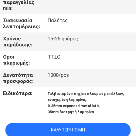
παραγγελίας
ΈΛΕΓΧΟΣ
min:
Συσκευασία
Παλέτες
ΜΑΣ
λεπτομέρειες:
ΕΛΆΤΕ
Χρόνος
15-25 ημέρες
ΣΕ
παράδοσης:
ΕΠΑΦΉ
Όροι
TT,LC,
πληρωμής:
ΜΕ
Δυνατότητα
1000/pcs
προσφοράς:
ΖΗΤΉΣΤΕ
ΈΝΑ
Ειδικότερα:
,
Γαλβανισμένο πηχάκι πλευρών μετάλλων
,
ενισχυμένη λαμαρίνα
ΑΠΌΣΠΑΣΜΑ
,
0.35mm expanded metal lath
35mm διατρητή λαμαρίνα
SITEMAP
ΚΑΛΎΤΕΡΗ ΤΙΜΉ