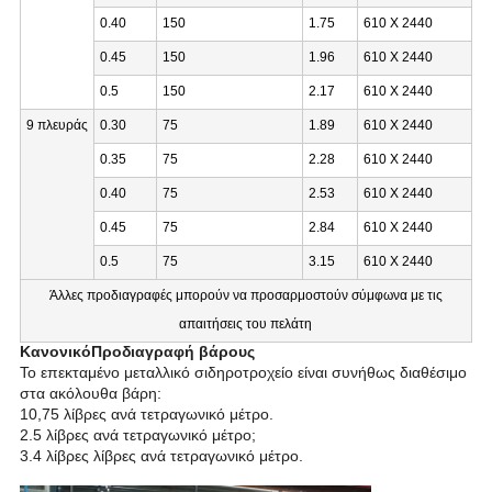
0.40
150
1.75
610 X 2440
0.45
150
1.96
610 X 2440
0.5
150
2.17
610 X 2440
9 πλευράς
0.30
75
1.89
610 X 2440
0.35
75
2.28
610 X 2440
0.40
75
2.53
610 X 2440
0.45
75
2.84
610 X 2440
0.5
75
3.15
610 X 2440
Άλλες προδιαγραφές μπορούν να προσαρμοστούν σύμφωνα με τις
απαιτήσεις του πελάτη
Κανονικό
Προδιαγραφή βάρους
Το επεκταμένο μεταλλικό σιδηροτροχείο είναι συνήθως διαθέσιμο
στα ακόλουθα βάρη:
10,75 λίβρες ανά τετραγωνικό μέτρο.
2.5 λίβρες ανά τετραγωνικό μέτρο;
3.4 λίβρες λίβρες ανά τετραγωνικό μέτρο.