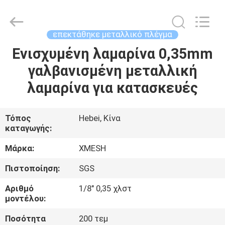
Qijie
Wire
Mesh
MFG
Co.,
επεκτάθηκε μεταλλικό πλέγμα
Ltd.
All
Rights
Ενισχυμένη λαμαρίνα 0,35mm
ΣΠΊΤΙ
Reserved.
γαλβανισμένη μεταλλική
ΠΡΟΪΌΝΤΑ
λαμαρίνα για κατασκευές
ΠΕΡΊΠΟΥ
Τόπος
Hebei, Κίνα
καταγωγής:
ΕΜΕΊΣ
Μάρκα:
XMESH
ΓΎΡΟΣ
Πιστοποίηση:
SGS
ΕΡΓΟΣΤΑΣΊΩΝ
Αριθμό
1/8" 0,35 χλστ
μοντέλου:
ΠΟΙΟΤΙΚΌΣ
Ποσότητα
200 τεμ