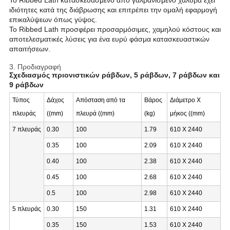
Το Ribbed Lath κατασκευασμένο από γαλβανισμένο χάλυβα έχει
ιδιότητες κατά της διάβρωσης και επιτρέπει την ομαλή εφαρμογή
επικαλύψεων όπως γύψος.
Το Ribbed Lath προσφέρει προσαρμόσιμες, χαμηλού κόστους και
αποτελεσματικές λύσεις για ένα ευρύ φάσμα κατασκευαστικών
απαιτήσεων.
3. Προδιαγραφή
Σχεδιασμός πριονιστικών ράβδων, 5 ράβδων, 7 ράβδων και
9 ράβδων
Τύπος
Δάχος
Απόσταση από τα
Βάρος
Διάμετρο X
πλευράς
((mm)
πλευρά ((mm)
(kg)
μήκος ((mm)
7 πλευράς
0.30
100
1.79
610 X 2440
0.35
100
2.09
610 X 2440
0.40
100
2.38
610 X 2440
0.45
100
2.68
610 X 2440
0.5
100
2.98
610 X 2440
5 πλευράς
0.30
150
1.31
610 X 2440
0.35
150
1.53
610 X 2440