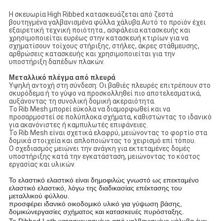
Η σκευωρία High Ribbed κατασκευάζεται από ζεστά
βουτηγμένα γαλβανισμένα φύλλα χάλυβα.Αυτό το προϊόν έχει
εξαιρετική τεχνική ποιότητα., ασφάλεια κατασκευής και
χρησιμοποιείται ευρέως στην κατασκευή κτιρίων για να
σχηματίσουν τοίχους στήριξης, στήλες, άκρες στάθμευσης,
αρθρώσεις κατασκευής και χρησιμοποιείται για την
υποστήριξη δαπέδων πλακών.
Μεταλλικό πλέγμα από πλευρά
Υψηλή αντοχή στη σύνδεση: Οι βαθιές πλευρές επιτρέπουν στο
σκυρόδεμα ή το γύψο να προσκολληθεί πιο αποτελεσματικά,
αυξάνοντας τη συνολική δομική ακεραιότητα.
Το Rib Mesh μπορεί εύκολα να διαμορφωθεί και να
προσαρμοστεί σε πολύπλοκα σχήματα, καθιστώντας το ιδανικό
για ακανόνιστες ή καμπυλωτές επιφάνειες.
Το Rib Mesh είναι σχετικά ελαφρύ, μειώνοντας το φορτίο στα
δομικά στοιχεία και απλοποιώντας το χειρισμό επί τόπου.
Ο σχεδιασμός μειώνει την ανάγκη για εκτεταμένες δομές
υποστήριξης κατά την εγκατάσταση, μειώνοντας το κόστος
εργασίας και υλικών.
Το ελαστικό ελαστικό είναι δημοφιλώς γνωστό ως επεκταμένο
ελαστικό ελαστικό, λόγω της διαδικασίας επέκτασης του
μεταλλικού φύλλου.
προσφέρει ιδανικό οικοδομικό υλικό για γύψωση βάσης,
δομικών
εργασίες σχήματος και κατασκευές πυρόσταξης.