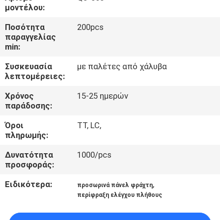
ΈΛΕΓΧΟΣ
μοντέλου:
Ποσότητα
200pcs
ΜΑΣ
παραγγελίας
min:
ΕΛΆΤΕ
Συσκευασία
με παλέτες από χάλυβα
ΣΕ
λεπτομέρειες:
ΕΠΑΦΉ
Χρόνος
15-25 ημερών
ΜΕ
παράδοσης:
Όροι
TT, LC,
ΖΗΤΉΣΤΕ
πληρωμής:
ΈΝΑ
Δυνατότητα
1000/pcs
προσφοράς:
ΑΠΌΣΠΑΣΜΑ
Ειδικότερα:
,
προσωρινά πάνελ φράχτη
περίφραξη ελέγχου πλήθους
SITEMAP