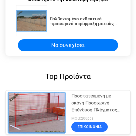
Γαλβανισμένο ανθεκτικό
προσωρινό περίφραξη ματιών,
φορητό φράχτη αλυσίδας
φράχτη χάλυβα πόδια
Να συνεχίσει
Top Προϊόντα
Προστατευμένη με
σκόνη Προσωρινή
Επένδυση Πλέγματος
Καλύμματος Χαμηλής
MOQ:200pcs
Ακέριας Χαλυβουργίας
ΕΠΙΚΟΙΝΩΝΊΑ
8FT X 10FT Panel Mesh