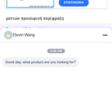
ΕΠΙΚΟΙΝΩΝΊΑ
ματιών προσωρινή περίφραξη
Προσωρινή Σκληροπλέγματα
Devin Wang
Κίτρινη έγχρωμη του Καναδά υπαίθρια επιτροπή φρακτών
κατασκευής προσωρινή 1.8m ύψος
6:46 AM
Η κατασκευή του Καναδά γαλβάνισε την προσωρινή
περιφράζοντας σκόνη που ντύθηκε
Good day, what product are you looking for?
Λαϊκή κατηγορία
Όλα
Επεκτάθηκε 
Διάτρητο 
Μεταλλικό Πλέγμα
Μεταλλικό Πλέγμα
Μεταλλικό Σύρμα 
Σύρμα Μηχανής 
Ματιών
Των Ματιών