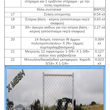
στήριγμα και 1 οριζόντιο στήριγμα - με την
πύλη περιπάτων
Άλλα συστατικά
ΒΑΡΟΣ
17
Στάση επιτροπής
4,54 κλ
18
Επίγεια βάση - κίτρινη (απόσπασμα req'd
3,63 κλ
σκαφών)
19
30» άγκυρα ακίδων για την επίγεια βάση -
2,27 κλ
κίτρινη (απόσπασμα req'd σκαφών)
20
14 δεσμός τσαντών W άμμου
0,004
πολυπροπυλενίου» Χ 26» (άμμος
κλ
συμπεριλαμβανόμενη)
21
Μετρητής 12 σφιγκτηρών 1-3/8» Χ 1-3/8»
0,127
σελών που γαλβανίζεται
κλ
22
Μπουλόνι/δεκαεξαδικό μεταφορών. Καρύδι
0,023
5/16» Χ 1-1/4»
κλ