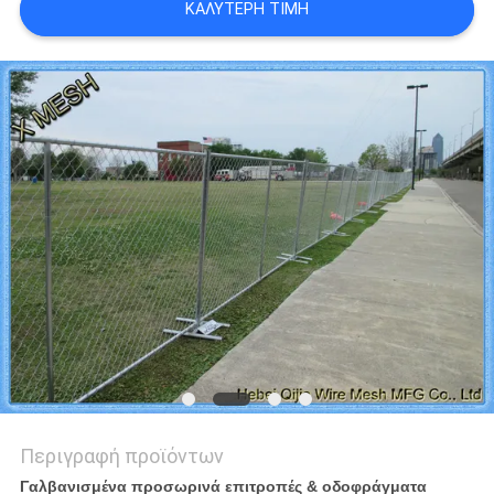
ΚΑΛΎΤΕΡΗ ΤΙΜΉ
PRIVACY
POLICY
Περιγραφή προϊόντων
Γαλβανισμένα προσωρινά επιτροπές & οδοφράγματα