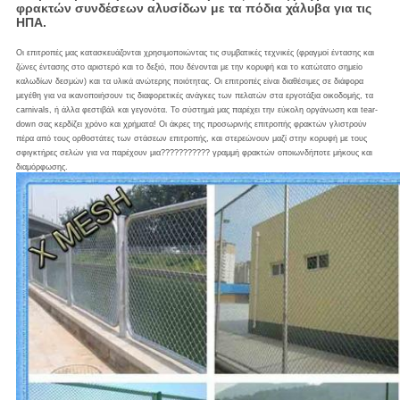
φρακτών συνδέσεων αλυσίδων με τα πόδια χάλυβα για τις
ΗΠΑ.
Οι επιτροπές μας κατασκευάζονται χρησιμοποιώντας τις συμβατικές τεχνικές (φραγμοί έντασης και
ζώνες έντασης στο αριστερό και το δεξιό, που δένονται με την κορυφή και το κατώτατο σημείο
καλωδίων δεσμών) και τα υλικά ανώτερης ποιότητας. Οι επιτροπές είναι διαθέσιμες σε διάφορα
μεγέθη για να ικανοποιήσουν τις διαφορετικές ανάγκες των πελατών στα εργοτάξια οικοδομής, τα
carnivals, ή άλλα φεστιβάλ και γεγονότα. Το σύστημά μας παρέχει την εύκολη οργάνωση και tear-
down σας κερδίζει χρόνο και χρήματα! Οι άκρες της προσωρινής επιτροπής φρακτών γλιστρούν
πέρα από τους ορθοστάτες των στάσεων επιτροπής, και στερεώνουν μαζί στην κορυφή με τους
σφιγκτήρες σελών για να παρέχουν μια??????????? γραμμή φρακτών οποιωνδήποτε μήκους και
διαμόρφωσης.