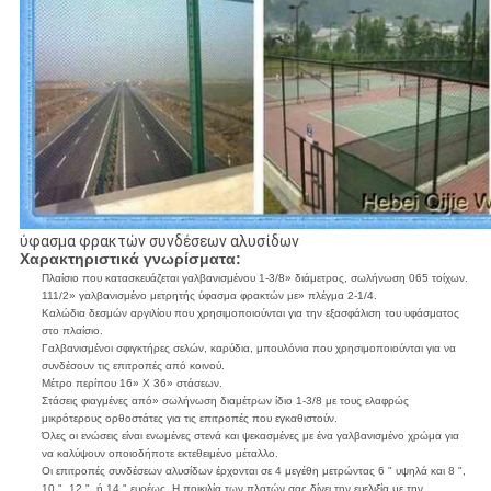
ύφασμα φρακτών συνδέσεων αλυσίδων
Χαρακτηριστικά γνωρίσματα:
Πλαίσιο που κατασκευάζεται γαλβανισμένου 1-3/8» διάμετρος, σωλήνωση 065 τοίχων.
111/2» γαλβανισμένο μετρητής ύφασμα φρακτών με» πλέγμα 2-1/4.
Καλώδια δεσμών αργιλίου που χρησιμοποιούνται για την εξασφάλιση του υφάσματος
στο πλαίσιο.
Γαλβανισμένοι σφιγκτήρες σελών, καρύδια, μπουλόνια που χρησιμοποιούνται για να
συνδέσουν τις επιτροπές από κοινού.
Μέτρο περίπου 16» Χ 36» στάσεων.
Στάσεις φιαγμένες από» σωλήνωση διαμέτρων ίδιο 1-3/8 με τους ελαφρώς
μικρότερους ορθοστάτες για τις επιτροπές που εγκαθιστούν.
Όλες οι ενώσεις είναι ενωμένες στενά και ψεκασμένες με ένα γαλβανισμένο χρώμα για
να καλύψουν οποιοδήποτε εκτεθειμένο μέταλλο.
Οι επιτροπές συνδέσεων αλυσίδων έρχονται σε 4 μεγέθη μετρώντας 6 " υψηλά και 8 ",
10 ", 12 ", ή 14 " ευρέως. Η ποικιλία των πλατών σας δίνει την ευελιξία με την