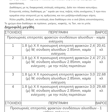
εγκατάσταση.
Διαθέσιμος με τις διαφορετικές επιλογές ενίσχυσης. Δείτε τον πίνακα κατωτέρω.
Επιτροπές επίσης διαθέσιμες με " ευρεία για τους πεζούς πύλη ανοίγματος 3 προ-που
κρεμιέται στην επιτροπή με τις αρθρώσεις και τον μαξιλάρι-κλειδώσιμο σύρτη.
Άλλοι μεγέθη, βαθμοί, και επιλογές είναι διαθέσιμοι στο α ανά βάση αποσπάσματος.
Το χρώμα είναι διαθέσιμο σε πράσινο, μαύρος, καφετής, τη Tan, και το μπλε.
Δημοφιλή μεγέθη
ΣΤΟΙΧΕΙΟ
ΠΕΡΙΓΡΑΦΗ
ΒΑΡΟΣ
Προσωρινές επιτροπές φρακτών συνδέσεων αλυσίδων - καμία
ενίσχυση
1
1.8 (μ) Χ Χ προσωρινή επιτροπή φρακτών 2,4
20,41
(μ) W, σύνδεση αλυσίδων 2.85mm, καμία
κλ
ενίσχυση
2
1.8 (μ) Χ Χ προσωρινή επιτροπή φρακτών 2,4
27,21
(μ) W, σύνδεση αλυσίδων 2.85mm, καμία
κλ
ενίσχυση - με την πύλη περιπάτων
3
1.8 (μ) Χ Χ προσωρινή επιτροπή φρακτών 3,0
22,68
(μ) W, σύνδεση αλυσίδων 2.85mm, καμία
κλ
ενίσχυση
4
1.8 (μ) Χ Χ προσωρινή επιτροπή φρακτών 3,0
29,48
(μ) W, σύνδεση αλυσίδων 2.85mm, καμία
κλ
ενίσχυση - με την πύλη περιπάτων
ΣΤΟΙΧΕΙΟ
ΠΕΡΙΓΡΑΦΗ
ΒΑΡΟΣ
Προσωρινές επιτροπές φρακτών συνδέσεων αλυσίδων - 1