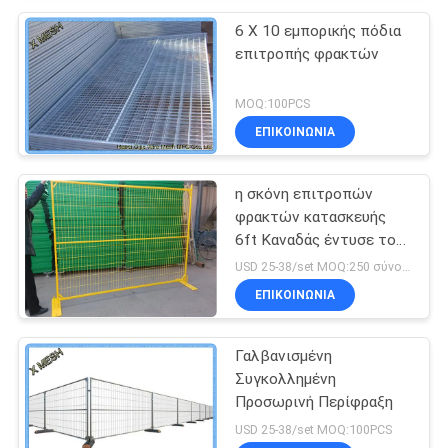
6 X 10 εμπορικής πόδια
επιτροπής φρακτών
MOQ:100PCS
ΕΠΙΚΟΙΝΩΝΊΑ
η σκόνη επιτροπών
φρακτών κατασκευής
6ft Καναδάς έντυσε τον
προσωρινό φράκτη
USD 25-38/set MOQ:250 σύνολα
πλέγματος
ΕΠΙΚΟΙΝΩΝΊΑ
Γαλβανισμένη
Συγκολλημένη
Προσωρινή Περίφραξη
USD 25-38/set MOQ:100PCS