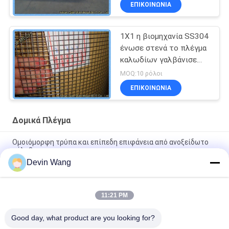
ΕΠΙΚΟΙΝΩΝΊΑ
1X1 η βιομηχανία SS304
ένωσε στενά το πλέγμα
καλωδίων γαλβάνισε
τελειωμένο Eco φιλικό
MOQ:10 ρόλοι
ΕΠΙΚΟΙΝΩΝΊΑ
Δομικά Πλέγμα
Ομοιόμορφη τρύπα και επίπεδη επιφάνεια από ανοξείδωτο
χάλυβα
Devin Wang
Δικτυωμένο σύρμα από ανοξείδωτο χάλυβα για κατασκευές
υψηλής ποιότητας
11:21 PM
Ανοξείδωτο ατσάλι 304 Συγκολλημένο πλέγμα σύρματος 1/2
ίντσας πλέγμα υλικού για κλουβί πλέγμα τρωκτικών
Good day, what product are you looking for?