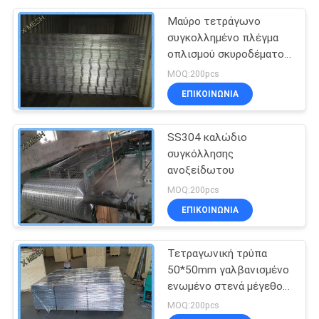
Μαύρο τετράγωνο
συγκολλημένο πλέγμα
οπλισμού σκυροδέματος
SL62 Αντιδιαβρωτικό
MOQ:200pcs
ΕΠΙΚΟΙΝΩΝΊΑ
SS304 καλώδιο
συγκόλλησης
ανοξείδωτου
MOQ:200pcs
ΕΠΙΚΟΙΝΩΝΊΑ
Τετραγωνική τρύπα
50*50mm γαλβανισμένο
ενωμένο στενά μέγεθος
φύλλων 4.2*0.8 Μ
MOQ:200pcs
πλέγματος