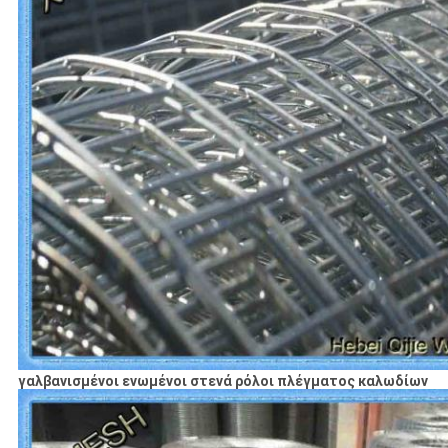
γαλβανισμένοι ενωμένοι στενά ρόλοι πλέγματος καλωδίων