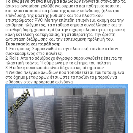
Το ενωμένο στενά πλέγμα καλωδίων
ενώνεται στενά από τα
άριστα lowcarbon χαλύβδινα σύρματα και παθητικοποιείται
και πλαστικοποιείται μέσω της κρύας επένδυσης (ηλεκτρο
επένδυση), της καυτής βύθισης και του πλαστικού
επιστρώματος PVC. Με την επίπεδη επιφάνεια, ακόμη και την
αρίθμηση πλέγματος, τα σταθερά σημεία συγκόλλησης και τη
σταθερή δομή, χαρακτηρίζει την ισχυρή πληρότητα, τη μερική
καλή εκτέλεση κατεργασίας, τη σταθερότητα, την άριστη
αντίσταση διάβρωσης και την εσπευσμένη πρόληψή του.
Συσκευασία και παράδοση:
1. Επιτροπές: Συρρικνωθείτε την πλαστική ταινία κατόπιν
συσκευασμένος στις παλέτες.
2. RolIs: Από το αδιάβροχο έγγραφο συρρικνωθείτε έπειτα τη
πλαστική τσάντα. Ή σύμφωνα με το αίτημα του πελάτη.
3. Η ειδική συσκευασία είναι δέχεται ως αίτημά σας.
4.Welded πλέγμα καλωδίων που τοποθετείται τακτοποιημένα
στο όχημα μεταφορών, έτσι ώστε τα προϊόντα μπορούν να
φθάσουν στον προορισμό ακίνδυνα.