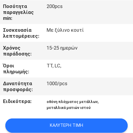
ΈΛΕΓΧΟΣ
Ποσότητα
200pcs
παραγγελίας
min:
ΜΑΣ
Συσκευασία
Με ξύλινο κουτί
ΕΛΆΤΕ
λεπτομέρειες:
ΣΕ
Χρόνος
15-25 ημερών
ΕΠΑΦΉ
παράδοσης:
ΜΕ
Όροι
TT, LC,
πληρωμής:
ΖΗΤΉΣΤΕ
Δυνατότητα
1000/pcs
προσφοράς:
ΈΝΑ
ΑΠΌΣΠΑΣΜΑ
Ειδικότερα:
,
οθόνη πλέγματος μετάλλων
μεταλλικά ματιών ιστού
SITEMAP
ΚΑΛΎΤΕΡΗ ΤΙΜΉ