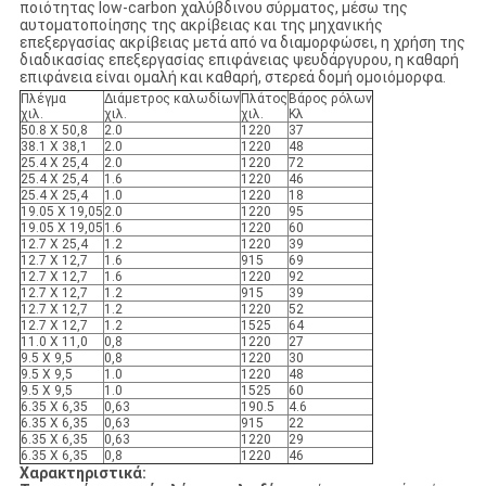
ποιότητας low-carbon χαλύβδινου σύρματος, μέσω της
αυτοματοποίησης της ακρίβειας και της μηχανικής
επεξεργασίας ακρίβειας μετά από να διαμορφώσει, η χρήση της
διαδικασίας επεξεργασίας επιφάνειας ψευδάργυρου, η καθαρή
επιφάνεια είναι ομαλή και καθαρή, στερεά δομή ομοιόμορφα.
Πλέγμα
Διάμετρος καλωδίων
Πλάτος
Βάρος ρόλων
χιλ.
χιλ.
χιλ.
Κλ
50.8 X 50,8
2.0
1220
37
38.1 X 38,1
2.0
1220
48
25.4 X 25,4
2.0
1220
72
25.4 X 25,4
1.6
1220
46
25.4 X 25,4
1.0
1220
18
19.05 X 19,05
2.0
1220
95
19.05 X 19,05
1.6
1220
60
12.7 X 25,4
1.2
1220
39
12.7 X 12,7
1.6
915
69
12.7 X 12,7
1.6
1220
92
12.7 X 12,7
1.2
915
39
12.7 X 12,7
1.2
1220
52
12.7 X 12,7
1.2
1525
64
11.0 X 11,0
0,8
1220
27
9.5 X 9,5
0,8
1220
30
9.5 X 9,5
1.0
1220
48
9.5 X 9,5
1.0
1525
60
6.35 X 6,35
0,63
190.5
4.6
6.35 X 6,35
0,63
915
22
6.35 X 6,35
0,63
1220
29
6.35 X 6,35
0,8
1220
46
Χαρακτηριστικά: