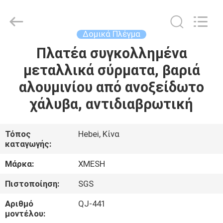
Qijie
Wire
Mesh
MFG
Co.,
Δομικά Πλέγμα
Ltd.
All
Rights
Πλατέα συγκολλημένα
ΣΠΊΤΙ
Reserved.
μεταλλικά σύρματα, βαριά
ΠΡΟΪΌΝΤΑ
αλουμινίου από ανοξείδωτο
χάλυβα, αντιδιαβρωτική
ΠΕΡΊΠΟΥ
ΕΜΕΊΣ
Τόπος
Hebei, Κίνα
καταγωγής:
ΓΎΡΟΣ
Μάρκα:
XMESH
ΕΡΓΟΣΤΑΣΊΩΝ
Πιστοποίηση:
SGS
Αριθμό
QJ-441
ΠΟΙΟΤΙΚΌΣ
μοντέλου: