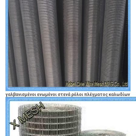
γαλβανισμένοι ενωμένοι στενά ρόλοι πλέγματος καλωδίων