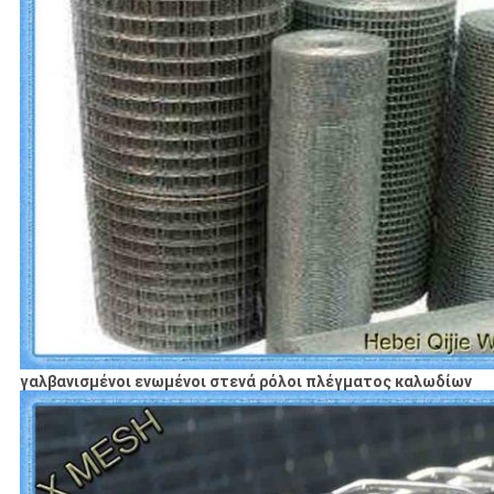
γαλβανισμένοι ενωμένοι στενά ρόλοι πλέγματος καλωδίων