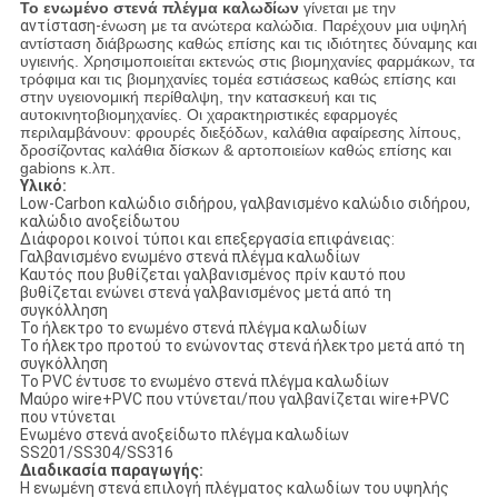
Το ενωμένο στενά πλέγμα καλωδίων
γίνεται με την
αντίσταση-
ένωση με τα ανώτερα καλώδια. Παρέχουν μια υψηλή
αντίσταση διάβρωσης καθώς επίσης και τις ιδιότητες δύναμης και
υγιεινής. Χρησιμοποιείται εκτενώς στις βιομηχανίες φαρμάκων, τα
τρόφιμα και τις βιομηχανίες τομέα εστιάσεως καθώς επίσης και
στην υγειονομική περίθαλψη, την κατασκευή και τις
αυτοκινητοβιομηχανίες. Οι χαρακτηριστικές εφαρμογές
περιλαμβάνουν: φρουρές διεξόδων, καλάθια αφαίρεσης λίπους,
δροσίζοντας καλάθια δίσκων & αρτοποιείων καθώς επίσης και
gabions κ.λπ.
Υλικό:
Low-Carbon καλώδιο σιδήρου, γαλβανισμένο καλώδιο σιδήρου,
καλώδιο ανοξείδωτου
Διάφοροι κοινοί τύποι και επεξεργασία επιφάνειας:
Γαλβανισμένο ενωμένο στενά πλέγμα καλωδίων
Καυτός που βυθίζεται γαλβανισμένος πρίν καυτό που
βυθίζεται ενώνει στενά γαλβανισμένος μετά από τη
συγκόλληση
Το ήλεκτρο το ενωμένο στενά πλέγμα καλωδίων
Το ήλεκτρο προτού το ενώνοντας στενά ήλεκτρο μετά από τη
συγκόλληση
Το PVC έντυσε το ενωμένο στενά πλέγμα καλωδίων
Μαύρο wire+PVC που ντύνεται/που γαλβανίζεται wire+PVC
που ντύνεται
Ενωμένο στενά ανοξείδωτο πλέγμα καλωδίων
SS201/SS304/SS316
Διαδικασία παραγωγής:
Η ενωμένη στενά επιλογή πλέγματος καλωδίων του υψηλής