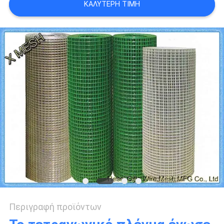
ΚΑΛΎΤΕΡΗ ΤΙΜΉ
PRIVACY
POLICY
Περιγραφή προϊόντων