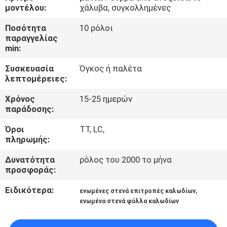
ΈΛΕΓΧΟΣ
μοντέλου:
χάλυβα, συγκολλημένες
Ποσότητα
10 ρόλοι
ΜΑΣ
παραγγελίας
min:
ΕΛΆΤΕ
Συσκευασία
Όγκος ή παλέτα
ΣΕ
λεπτομέρειες:
ΕΠΑΦΉ
Χρόνος
15-25 ημερών
ΜΕ
παράδοσης:
Όροι
TT, LC,
ΖΗΤΉΣΤΕ
πληρωμής:
ΈΝΑ
Δυνατότητα
ρόλος του 2000 το μήνα
προσφοράς:
ΑΠΌΣΠΑΣΜΑ
Ειδικότερα:
,
ενωμένες στενά επιτροπές καλωδίων
ενωμένα στενά φύλλα καλωδίων
SITEMAP