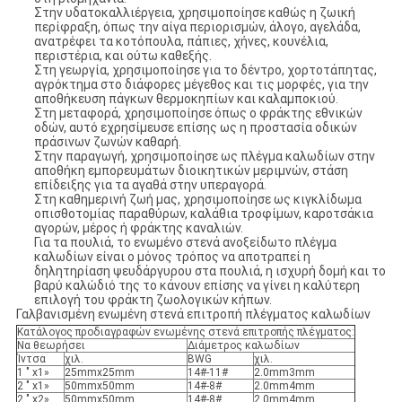
Στην υδατοκαλλιέργεια, χρησιμοποίησε καθώς η ζωική
περίφραξη, όπως την αίγα περιορισμών, άλογο, αγελάδα,
ανατρέφει τα κοτόπουλα, πάπιες, χήνες, κουνέλια,
περιστέρια, και ούτω καθεξής.
Στη γεωργία, χρησιμοποίησε για το δέντρο, χορτοτάπητας,
αγρόκτημα στο διάφορες μέγεθος και τις μορφές, για την
αποθήκευση πάγκων θερμοκηπίων και καλαμποκιού.
Στη μεταφορά, χρησιμοποίησε όπως ο φράκτης εθνικών
οδών, αυτό εχρησίμευσε επίσης ως η προστασία οδικών
πράσινων ζωνών καθαρή.
Στην παραγωγή, χρησιμοποίησε ως πλέγμα καλωδίων στην
αποθήκη εμπορευμάτων διοικητικών μεριμνών, στάση
επίδειξης για τα αγαθά στην υπεραγορά.
Στη καθημερινή ζωή μας, χρησιμοποίησε ως κιγκλίδωμα
οπισθοτομίας παραθύρων, καλάθια τροφίμων, καροτσάκια
αγορών, μέρος ή φράκτης καναλιών.
Για τα πουλιά, το ενωμένο στενά ανοξείδωτο πλέγμα
καλωδίων είναι ο μόνος τρόπος να αποτραπεί η
δηλητηρίαση ψευδάργυρου στα πουλιά, η ισχυρή δομή και το
βαρύ καλώδιό της το κάνουν επίσης να γίνει η καλύτερη
επιλογή του φράκτη ζωολογικών κήπων.
Γαλβανισμένη ενωμένη στενά επιτροπή πλέγματος καλωδίων
Κατάλογος προδιαγραφών ενωμένης στενά επιτροπής πλέγματος:
Να θεωρήσει
Διάμετρος καλωδίων
Ίντσα
χιλ.
BWG
χιλ.
1 " x1»
25mmx25mm
14#-11#
2.0mm3mm
2 " x1»
50mmx50mm
14#-8#
2.0mm4mm
2 " x2»
50mmx50mm
14#-8#
2.0mm4mm