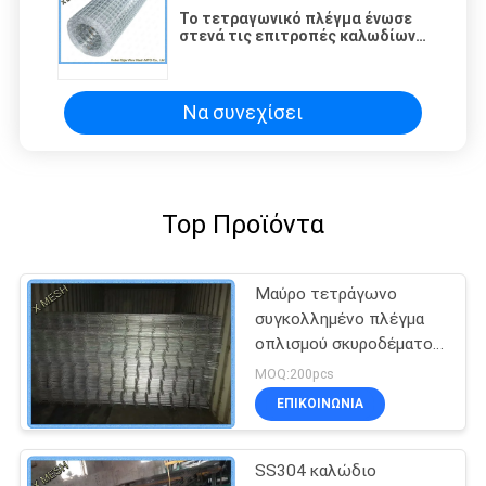
Το τετραγωνικό πλέγμα ένωσε
στενά τις επιτροπές καλωδίων,
μετρητής 23/8/9 επιτροπών
φρακτών πλέγματος
συγκόλλησης
Να συνεχίσει
Top Προϊόντα
Μαύρο τετράγωνο
συγκολλημένο πλέγμα
οπλισμού σκυροδέματος
SL62 Αντιδιαβρωτικό
MOQ:200pcs
ΕΠΙΚΟΙΝΩΝΊΑ
SS304 καλώδιο