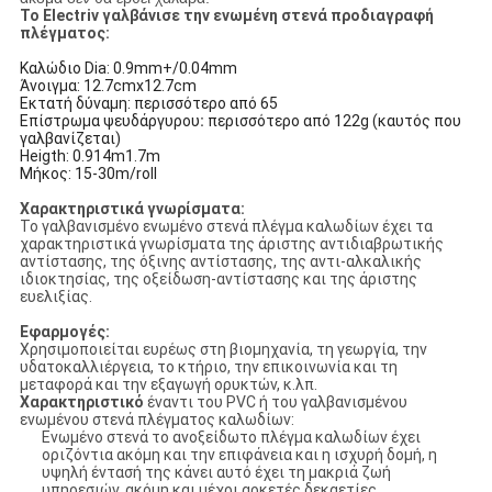
Το Electriv γαλβάνισε την ενωμένη στενά προδιαγραφή
πλέγματος:
Καλώδιο Dia: 0.9mm+/0.04mm
Άνοιγμα: 12.7cmx12.7cm
Εκτατή δύναμη: περισσότερο από 65
Επίστρωμα ψευδάργυρου
:
περισσότερο από 122g (καυτός που
γαλβανίζεται)
Heigth: 0.914m1.7m
Μήκος: 15-30m/roll
Χαρακτηριστικά γνωρίσματα:
Το γαλβανισμένο ενωμένο στενά πλέγμα καλωδίων έχει τα
χαρακτηριστικά γνωρίσματα της άριστης αντιδιαβρωτικής
αντίστασης, της όξινης αντίστασης, της αντι-αλκαλικής
ιδιοκτησίας, της οξείδωση-αντίστασης και της άριστης
ευελιξίας.
Εφαρμογές:
Χρησιμοποιείται ευρέως στη βιομηχανία, τη γεωργία, την
υδατοκαλλιέργεια, το κτήριο, την επικοινωνία και τη
μεταφορά και την εξαγωγή ορυκτών, κ.λπ.
Χαρακτηριστικό
έναντι του PVC ή του γαλβανισμένου
ενωμένου στενά πλέγματος καλωδίων:
Ενωμένο στενά το ανοξείδωτο πλέγμα καλωδίων έχει
οριζόντια ακόμη και την επιφάνεια και η ισχυρή δομή, η
υψηλή έντασή της κάνει αυτό έχει τη μακριά ζωή
υπηρεσιών, ακόμη και μέχρι αρκετές δεκαετίες.