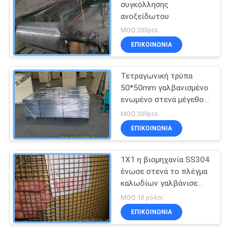
συγκόλλησης
ανοξείδωτου
MOQ:200pcs
ΕΠΙΚΟΙΝΩΝΊΑ
Τετραγωνική τρύπα
50*50mm γαλβανισμένο
ενωμένο στενά μέγεθος
φύλλων 4.2*0.8 Μ
MOQ:200pcs
πλέγματος
ΕΠΙΚΟΙΝΩΝΊΑ
1X1 η βιομηχανία SS304
ένωσε στενά το πλέγμα
καλωδίων γαλβάνισε
τελειωμένο Eco φιλικό
MOQ:10 ρόλοι
ΕΠΙΚΟΙΝΩΝΊΑ