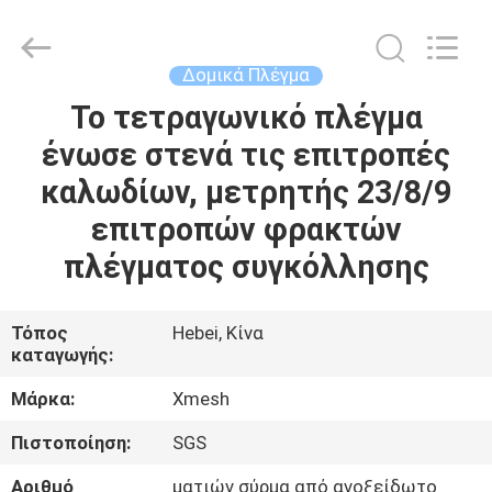
Qijie
Wire
Mesh
MFG
Co.,
Δομικά Πλέγμα
Ltd.
All
Rights
Το τετραγωνικό πλέγμα
ΣΠΊΤΙ
Reserved.
ένωσε στενά τις επιτροπές
ΠΡΟΪΌΝΤΑ
καλωδίων, μετρητής 23/8/9
επιτροπών φρακτών
ΠΕΡΊΠΟΥ
πλέγματος συγκόλλησης
ΕΜΕΊΣ
Τόπος
Hebei, Κίνα
καταγωγής:
ΓΎΡΟΣ
ΕΡΓΟΣΤΑΣΊΩΝ
Μάρκα:
Xmesh
Πιστοποίηση:
SGS
ΠΟΙΟΤΙΚΌΣ
Αριθμό
ματιών σύρμα από ανοξείδωτο