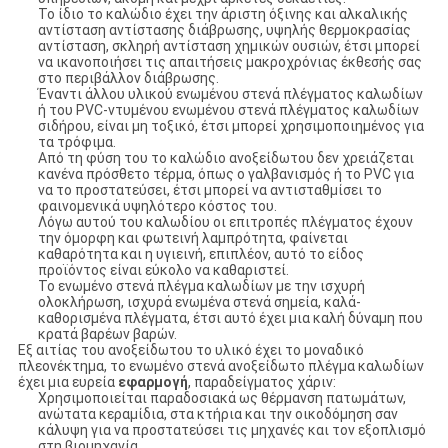
Το ίδιο το καλώδιο έχει την άριστη όξινης και αλκαλικής
αντίσταση αντίστασης διάβρωσης, υψηλής θερμοκρασίας
αντίσταση, σκληρή αντίσταση χημικών ουσιών, έτσι μπορεί
να ικανοποιήσει τις απαιτήσεις μακροχρόνιας έκθεσής σας
στο περιβάλλον διάβρωσης.
Έναντι άλλου υλικού ενωμένου στενά πλέγματος καλωδίων
ή του PVC-ντυμένου ενωμένου στενά πλέγματος καλωδίων
σιδήρου, είναι μη τοξικό, έτσι μπορεί χρησιμοποιημένος για
τα τρόφιμα.
Από τη φύση του το καλώδιο ανοξείδωτου δεν χρειάζεται
κανένα πρόσθετο τέρμα, όπως ο γαλβανισμός ή το PVC για
να το προστατεύσει, έτσι μπορεί να αντισταθμίσει το
φαινομενικά υψηλότερο κόστος του.
Λόγω αυτού του καλωδίου οι επιτροπές πλέγματος έχουν
την όμορφη και φωτεινή λαμπρότητα, φαίνεται
καθαρότητα και η υγιεινή, επιπλέον, αυτό το είδος
προϊόντος είναι εύκολο να καθαριστεί.
Το ενωμένο στενά πλέγμα καλωδίων με την ισχυρή
ολοκλήρωση, ισχυρά ενωμένα στενά σημεία, καλά-
καθορισμένα πλέγματα, έτσι αυτό έχει μια καλή δύναμη που
κρατά βαρέων βαρών.
Εξ αιτίας του ανοξείδωτου το υλικό έχει το μοναδικό
πλεονέκτημα, το ενωμένο στενά ανοξείδωτο πλέγμα καλωδίων
έχει μια ευρεία
εφαρμογή
, παραδείγματος χάριν:
Χρησιμοποιείται παραδοσιακά ως θέρμανση πατωμάτων,
ανώτατα κεραμίδια, στα κτήρια και την οικοδόμηση σαν
κάλυψη για να προστατεύσει τις μηχανές και τον εξοπλισμό
στη βιομηχανία.