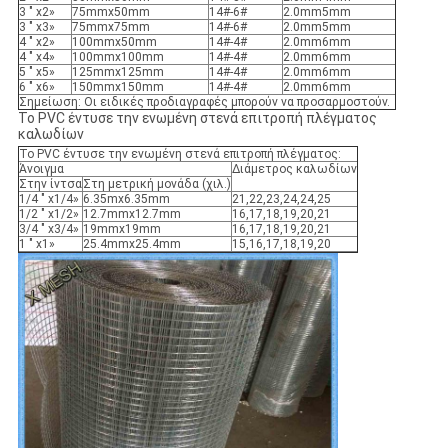
3 " x2»
75mmx50mm
14#-6#
2.0mm5mm
3 " x3»
75mmx75mm
14#-6#
2.0mm5mm
4 " x2»
100mmx50mm
14#-4#
2.0mm6mm
4 " x4»
100mmx100mm
14#-4#
2.0mm6mm
5 " x5»
125mmx125mm
14#-4#
2.0mm6mm
6 " x6»
150mmx150mm
14#-4#
2.0mm6mm
Σημείωση: Οι ειδικές προδιαγραφές μπορούν να προσαρμοστούν.
Το PVC έντυσε την ενωμένη στενά επιτροπή πλέγματος
καλωδίων
Το PVC έντυσε την ενωμένη στενά επιτροπή πλέγματος:
Άνοιγμα
Διάμετρος καλωδίων
Στην ίντσα
Στη μετρική μονάδα (χιλ.)
1/4 " x1/4»
6.35mx6.35mm
21,22,23,24,24,25
1/2 " x1/2»
12.7mmx12.7mm
16,17,18,19,20,21
3/4 " x3/4»
19mmx19mm
16,17,18,19,20,21
1 " x1»
25.4mmx25.4mm
15,16,17,18,19,20