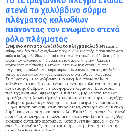
Το τετραγωνικό
πλέγμα ένωσε
στενά το
χαλύβδινο
σύρμα
πλέγματος καλωδίων
πιάνοντας
τον ενωμένο στενά
ρόλο
πλέγματος
Ενωμένο στενά το ανοξείδωτο πλέγμα καλωδίων
καλείται
επίσης ενωμένο στενά ανοξείδωτο πλέγμα, είναι ένα πλέγμα που αποτελείται
κάθετα σκέλη καλωδίων, τα οποία είναι ενωμένα στενά σε κάθε διατομή, η
ένωση των καλωδίων στη διατομή επιτυγχάνεται από την ηλεκτρική
συγκόλληση αντίστασης. Σύμφωνα με την ενωμένη στενά διάμετρο
πλέγματος και καλωδίων, μπορεί καμένος ενωμένες στενά στις ανοξείδωτο
επιτροπές πλέγματος και τους ενωμένους στενά ρόλους πλέγματος.
Σε σύγκριση με το γαλβανισμένο ενωμένο στενά πλέγμα
καλωδίων, το ανοξείδωτο ένωσε στενά την καλύτερη απόδοση
αντίστασης διάβρωσης προσφορών πλέγματος. Εντούτοις, η
τιμή της είναι λίγο υψηλότερη. Επιπλέον, μερικά από τα άλλα
προεξέχοντα πλεονεκτήματά του απεικονίζονται κυρίως ως εξής:
σταθερό σημείο συγκόλλησης, επίπεδη και φωτεινή επιφάνεια,
υψηλή εκτατή δύναμη, καλή ακεραιότητα, σταθερή και ανθεκτική
δομή, και αντίσταση σκουριάς, κ.λπ. Επιπλέον, το ενωμένο στενά
ανοξείδωτο πλέγμα υποβάλλεται σε επεξεργασία από το μεγάλης
ακρίβειας αυτόματο εξοπλισμό. Κατά συνέπεια, ακόμα κι αν το
ενωμένο στενά πλέγμα υφίσταται τη μερική πίεση ή την κοπή,
ακόμα δεν θα έρθει χαλαρά.