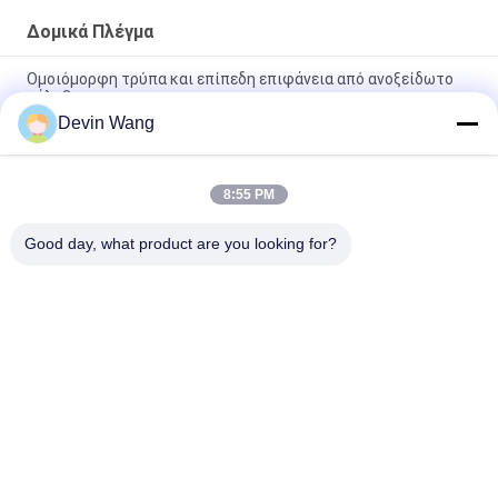
Δομικά Πλέγμα
Ομοιόμορφη τρύπα και επίπεδη επιφάνεια από ανοξείδωτο
χάλυβα
Devin Wang
Δικτυωμένο σύρμα από ανοξείδωτο χάλυβα για κατασκευές
υψηλής ποιότητας
8:55 PM
Ανοξείδωτο ατσάλι 304 Συγκολλημένο πλέγμα σύρματος 1/2
ίντσας πλέγμα υλικού για κλουβί πλέγμα τρωκτικών
Good day, what product are you looking for?
Λαϊκή κατηγορία
Όλα
Επεκτάθηκε 
Διάτρητο 
Μεταλλικό Πλέγμα
Μεταλλικό Πλέγμα
Μεταλλικό Σύρμα 
Σύρμα Μηχανής 
Ματιών
Των Ματιών
Ματιών Προσωρινή 
Δομικά Πλέγμα