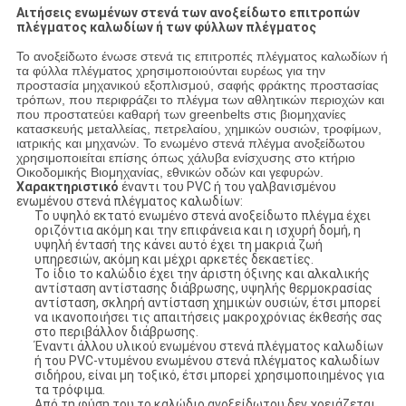
Αιτήσεις ενωμένων στενά των ανοξείδωτο επιτροπών
πλέγματος καλωδίων ή των φύλλων πλέγματος
Το ανοξείδωτο ένωσε στενά τις επιτροπές πλέγματος καλωδίων ή
τα φύλλα πλέγματος χρησιμοποιούνται ευρέως για την
προστασία μηχανικού εξοπλισμού, σαφής φράκτης προστασίας
τρόπων, που περιφράζει το πλέγμα των αθλητικών περιοχών και
που προστατεύει καθαρή των greenbelts στις βιομηχανίες
κατασκευής μεταλλείας, πετρελαίου, χημικών ουσιών, τροφίμων,
ιατρικής και μηχανών. Το ενωμένο στενά πλέγμα ανοξείδωτου
χρησιμοποιείται επίσης όπως χάλυβα ενίσχυσης στο κτήριο
Οικοδομικής Βιομηχανίας, εθνικών οδών και γεφυρών.
Χαρακτηριστικό
έναντι του PVC ή του γαλβανισμένου
ενωμένου στενά πλέγματος καλωδίων:
Το υψηλό εκτατό ενωμένο στενά ανοξείδωτο πλέγμα έχει
οριζόντια ακόμη και την επιφάνεια και η ισχυρή δομή, η
υψηλή έντασή της κάνει αυτό έχει τη μακριά ζωή
υπηρεσιών, ακόμη και μέχρι αρκετές δεκαετίες.
Το ίδιο το καλώδιο έχει την άριστη όξινης και αλκαλικής
αντίσταση αντίστασης διάβρωσης, υψηλής θερμοκρασίας
αντίσταση, σκληρή αντίσταση χημικών ουσιών, έτσι μπορεί
να ικανοποιήσει τις απαιτήσεις μακροχρόνιας έκθεσής σας
στο περιβάλλον διάβρωσης.
Έναντι άλλου υλικού ενωμένου στενά πλέγματος καλωδίων
ή του PVC-ντυμένου ενωμένου στενά πλέγματος καλωδίων
σιδήρου, είναι μη τοξικό, έτσι μπορεί χρησιμοποιημένος για
τα τρόφιμα.
Από τη φύση του το καλώδιο ανοξείδωτου δεν χρειάζεται