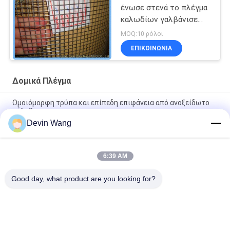
ένωσε στενά το πλέγμα
καλωδίων γαλβάνισε
τελειωμένο Eco φιλικό
MOQ:10 ρόλοι
ΕΠΙΚΟΙΝΩΝΊΑ
Δομικά Πλέγμα
Ομοιόμορφη τρύπα και επίπεδη επιφάνεια από ανοξείδωτο
χάλυβα
Devin Wang
Δικτυωμένο σύρμα από ανοξείδωτο χάλυβα για κατασκευές
υψηλής ποιότητας
6:39 AM
Ανοξείδωτο ατσάλι 304 Συγκολλημένο πλέγμα σύρματος 1/2
ίντσας πλέγμα υλικού για κλουβί πλέγμα τρωκτικών
Good day, what product are you looking for?
Λαϊκή κατηγορία
Όλα
Επεκτάθηκε 
Διάτρητο 