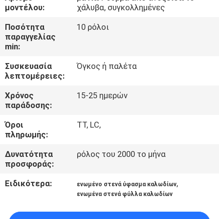
ΈΛΕΓΧΟΣ
μοντέλου:
χάλυβα, συγκολλημένες
Ποσότητα
10 ρόλοι
ΜΑΣ
παραγγελίας
min:
ΕΛΆΤΕ
Συσκευασία
Όγκος ή παλέτα
ΣΕ
λεπτομέρειες:
ΕΠΑΦΉ
Χρόνος
15-25 ημερών
ΜΕ
παράδοσης:
Όροι
TT, LC,
ΖΗΤΉΣΤΕ
πληρωμής:
ΈΝΑ
Δυνατότητα
ρόλος του 2000 το μήνα
προσφοράς:
ΑΠΌΣΠΑΣΜΑ
Ειδικότερα:
,
ενωμένο στενά ύφασμα καλωδίων
ενωμένα στενά φύλλα καλωδίων
SITEMAP