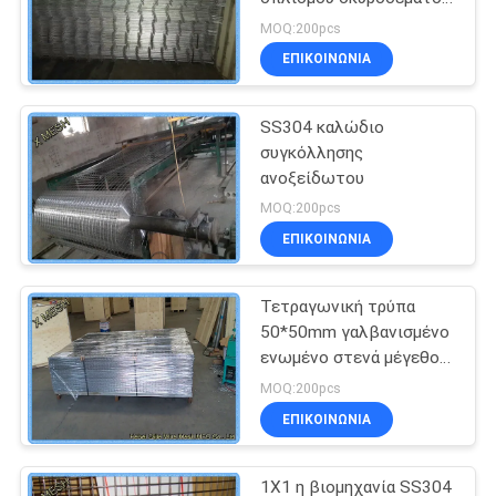
SL62 Αντιδιαβρωτικό
MOQ:200pcs
ΕΠΙΚΟΙΝΩΝΊΑ
SS304 καλώδιο
συγκόλλησης
ανοξείδωτου
MOQ:200pcs
ΕΠΙΚΟΙΝΩΝΊΑ
Τετραγωνική τρύπα
50*50mm γαλβανισμένο
ενωμένο στενά μέγεθος
φύλλων 4.2*0.8 Μ
MOQ:200pcs
πλέγματος
ΕΠΙΚΟΙΝΩΝΊΑ
1X1 η βιομηχανία SS304