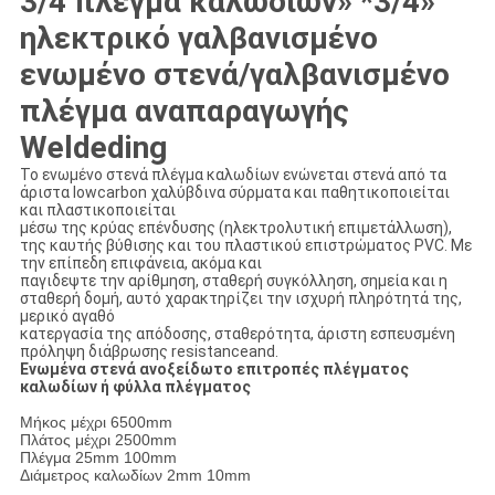
3/4 πλέγμα καλωδίων» *3/4»
ηλεκτρικό γαλβανισμένο
ενωμένο στενά/γαλβανισμένο
πλέγμα αναπαραγωγής
Weldeding
Το ενωμένο στενά πλέγμα καλωδίων ενώνεται στενά από τα
άριστα lowcarbon χαλύβδινα σύρματα και παθητικοποιείται
και πλαστικοποιείται
μέσω της κρύας επένδυσης (ηλεκτρολυτική επιμετάλλωση),
της καυτής βύθισης και του πλαστικού επιστρώματος PVC. Με
την επίπεδη επιφάνεια, ακόμα και
παγιδεψτε την αρίθμηση, σταθερή συγκόλληση, σημεία και η
σταθερή δομή, αυτό χαρακτηρίζει την ισχυρή πληρότητά της,
μερικό αγαθό
κατεργασία της απόδοσης, σταθερότητα, άριστη εσπευσμένη
πρόληψη διάβρωσης resistanceand.
Ενωμένα στενά ανοξείδωτο επιτροπές πλέγματος
καλωδίων ή φύλλα πλέγματος
Μήκος μέχρι 6500mm
Πλάτος μέχρι 2500mm
Πλέγμα 25mm 100mm
Διάμετρος καλωδίων 2mm 10mm