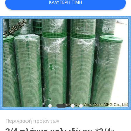
ΚΑΛΎΤΕΡΗ ΤΙΜΉ
PRIVACY
POLICY
Περιγραφή προϊόντων