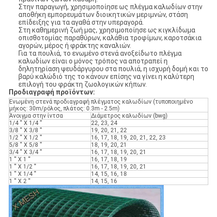
Στην παραγωγή, χρησιμοποίησε ως πλέγμα καλωδίων στην
αποθήκη εμπορευμάτων διοικητικών μεριμνών, στάση
επίδειξης για τα αγαθά στην υπεραγορά.
Στη καθημερινή ζωή μας, χρησιμοποίησε ως κιγκλίδωμα
οπισθοτομίας παραθύρων, καλάθια τροφίμων, καροτσάκια
αγορών, μέρος ή φράκτης καναλιών.
Για τα πουλιά, το ενωμένο στενά ανοξείδωτο πλέγμα
καλωδίων είναι ο μόνος τρόπος να αποτραπεί η
δηλητηρίαση ψευδάργυρου στα πουλιά, η ισχυρή δομή και το
βαρύ καλώδιό της το κάνουν επίσης να γίνει η καλύτερη
επιλογή του φράκτη ζωολογικών κήπων.
Προδιαγραφή προϊόντων:
Ενωμένη στενά προδιαγραφή πλέγματος καλωδίων (τυποποιημένο
μήκος: 30m/ρόλος, πλάτος: 0.3m - 2.5m)
Άνοιγμα στην ίντσα
Διάμετρος καλωδίων (bwg)
1/4 '' Χ 1/4 ''
22, 23, 24
3/8 '' Χ 3/8 ''
19, 20, 21, 22
1/2 '' Χ 1/2 ''
16, 17, 18, 19, 20, 21, 22, 23
5/8 '' Χ 5/8 ''
18, 19, 20, 21
3/4 '' Χ 3/4 ''
16, 17, 18, 19, 20, 21
1 '' Χ 1 ''
16, 17, 18, 19
1 '' Χ 1/2 ''
16, 17, 18, 19, 20, 21
1 '' Χ 1/4 ''
14, 15, 16, 18
1 '' Χ 2 ''
14, 15, 16