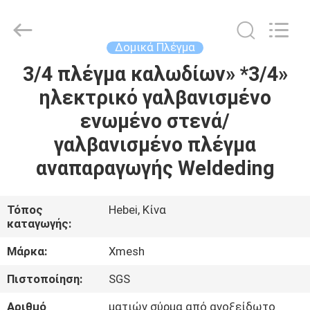
Qijie
Wire
Mesh
MFG
Co.,
Δομικά Πλέγμα
Ltd.
All
Rights
3/4 πλέγμα καλωδίων» *3/4»
ΣΠΊΤΙ
Reserved.
ηλεκτρικό γαλβανισμένο
ΠΡΟΪΌΝΤΑ
ενωμένο στενά/
γαλβανισμένο πλέγμα
ΠΕΡΊΠΟΥ
αναπαραγωγής Weldeding
ΕΜΕΊΣ
Τόπος
Hebei, Κίνα
καταγωγής:
ΓΎΡΟΣ
ΕΡΓΟΣΤΑΣΊΩΝ
Μάρκα:
Xmesh
Πιστοποίηση:
SGS
ΠΟΙΟΤΙΚΌΣ
Αριθμό
ματιών σύρμα από ανοξείδωτο