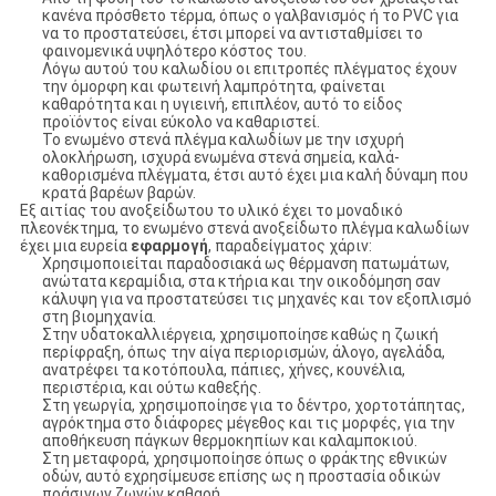
κανένα πρόσθετο τέρμα, όπως ο γαλβανισμός ή το PVC για
να το προστατεύσει, έτσι μπορεί να αντισταθμίσει το
φαινομενικά υψηλότερο κόστος του.
Λόγω αυτού του καλωδίου οι επιτροπές πλέγματος έχουν
την όμορφη και φωτεινή λαμπρότητα, φαίνεται
καθαρότητα και η υγιεινή, επιπλέον, αυτό το είδος
προϊόντος είναι εύκολο να καθαριστεί.
Το ενωμένο στενά πλέγμα καλωδίων με την ισχυρή
ολοκλήρωση, ισχυρά ενωμένα στενά σημεία, καλά-
καθορισμένα πλέγματα, έτσι αυτό έχει μια καλή δύναμη που
κρατά βαρέων βαρών.
Εξ αιτίας του ανοξείδωτου το υλικό έχει το μοναδικό
πλεονέκτημα, το ενωμένο στενά ανοξείδωτο πλέγμα καλωδίων
έχει μια ευρεία
εφαρμογή
, παραδείγματος χάριν:
Χρησιμοποιείται παραδοσιακά ως θέρμανση πατωμάτων,
ανώτατα κεραμίδια, στα κτήρια και την οικοδόμηση σαν
κάλυψη για να προστατεύσει τις μηχανές και τον εξοπλισμό
στη βιομηχανία.
Στην υδατοκαλλιέργεια, χρησιμοποίησε καθώς η ζωική
περίφραξη, όπως την αίγα περιορισμών, άλογο, αγελάδα,
ανατρέφει τα κοτόπουλα, πάπιες, χήνες, κουνέλια,
περιστέρια, και ούτω καθεξής.
Στη γεωργία, χρησιμοποίησε για το δέντρο, χορτοτάπητας,
αγρόκτημα στο διάφορες μέγεθος και τις μορφές, για την
αποθήκευση πάγκων θερμοκηπίων και καλαμποκιού.
Στη μεταφορά, χρησιμοποίησε όπως ο φράκτης εθνικών
οδών, αυτό εχρησίμευσε επίσης ως η προστασία οδικών
πράσινων ζωνών καθαρή.