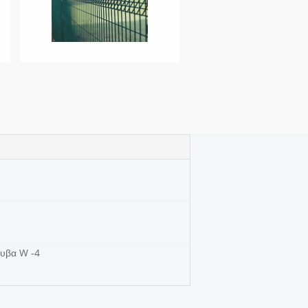
λυβα W -4