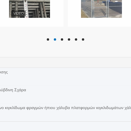
hd
hd
hd
hd
hd
hd
υσης
λύβδινη Σχάρα
ένο κιγκλίδωμα φραγμών ήπιου χάλυβα πλατφορμών κιγκλιδωμάτων χά