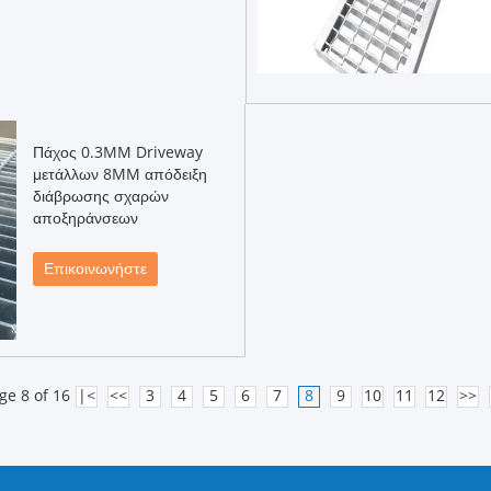
Πάχος 0.3MM Driveway
μετάλλων 8MM απόδειξη
διάβρωσης σχαρών
αποξηράνσεων
Επικοινωνήστε
ge 8 of 16
|<
<<
3
4
5
6
7
8
9
10
11
12
>>