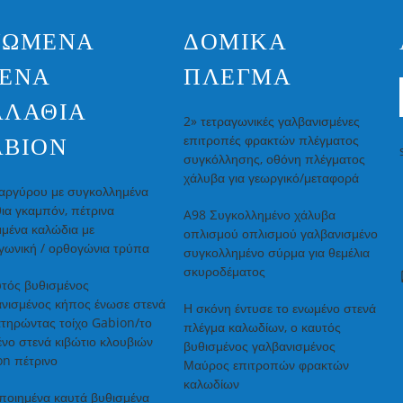
ΝΩΜΈΝΑ
ΔΟΜΙΚΆ
ΤΕΝΆ
ΠΛΈΓΜΑ
ΑΛΆΘΙΑ
2» τετραγωνικές γαλβανισμένες
επιτροπές φρακτών πλέγματος
ABION
συγκόλλησης, οθόνη πλέγματος
χάλυβα για γεωργικό/μεταφορά
αργύρου με συγκολλημένα
ια γκαμπόν, πέτρινα
A98 Συγκολλημένο χάλυβα
μένα καλώδια με
οπλισμού οπλισμού γαλβανισμένο
γωνική / ορθογώνια τρύπα
συγκολλημένο σύρμα για θεμέλια
σκυροδέματος
τός βυθισμένος
νισμένος κήπος ένωσε στενά
Η σκόνη έντυσε το ενωμένο στενά
ατηρώντας τοίχο Gabion/το
πλέγμα καλωδίων, ο καυτός
νο στενά κιβώτιο κλουβιών
βυθισμένος γαλβανισμένος
n πέτρινο
Μαύρος επιτροπών φρακτών
καλωδίων
ποιημένα καυτά βυθισμένα