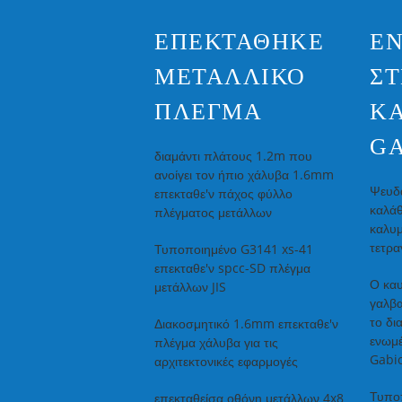
ΕΠΕΚΤΆΘΗΚΕ
Ε
ΜΕΤΑΛΛΙΚΌ
Σ
ΠΛΈΓΜΑ
Κ
G
διαμάντι πλάτους 1.2m που
ανοίγει τον ήπιο χάλυβα 1.6mm
Ψευδ
επεκταθε'ν πάχος φύλλο
καλάθ
πλέγματος μετάλλων
καλυμ
τετρα
Τυποποιημένο G3141 xs-41
επεκταθε'ν spcc-SD πλέγμα
Ο καυ
μετάλλων JIS
γαλβα
το δι
Διακοσμητικό 1.6mm επεκταθε'ν
ενωμέ
πλέγμα χάλυβα για τις
Gabio
αρχιτεκτονικές εφαρμογές
Τυπο
επεκταθείσα οθόνη μετάλλων 4x8