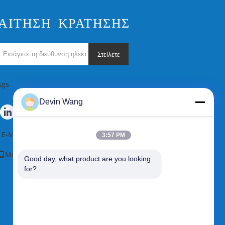
ΑΊΤΗΣΗ ΚΡΆΤΗΣΗΣ
Στείλετε
sgs
Devin Wang
E-Mail
|
Χάρτης ιστοτόπου
3:57 PM
Mobile Site
Good day, what product are you looking 
for?